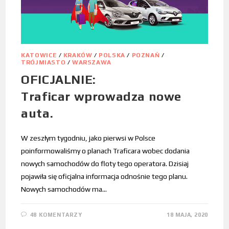
KATOWICE
/
KRAKÓW
/
POLSKA
/
POZNAŃ
/
TRÓJMIASTO
/
WARSZAWA
OFICJALNIE:
Traficar wprowadza nowe
auta.
W zeszłym tygodniu, jako pierwsi w Polsce
poinformowaliśmy o planach Traficara wobec dodania
nowych samochodów do floty tego operatora. Dzisiaj
pojawiła się oficjalna informacja odnośnie tego planu.
Nowych samochodów ma…
48 KOMENTARZY
18 MAJA, 2020