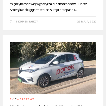
międzynarodowej wypożyczalni samochodów - Hertz.
Amerykański gigant stoi na skraju przepaści i…
10 KOMENTARZY
22 MAJA, 2020
EV
/
WARSZAWA