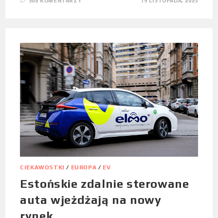
500 KOMENTARZY
19 LISTOPADA, 2023
CIEKAWOSTKI
/
EUROPA
/
EV
Estońskie zdalnie sterowane
auta wjeżdżają na nowy
rynek.