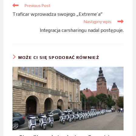
Previous Post
o
r
I
Traficar wprowadza swojego „Extreme’a”
k
n
Następny wpis
Integracja carsharingu nadal postępuje.
MOŻE CI SIĘ SPODOBAĆ RÓWNIEŻ