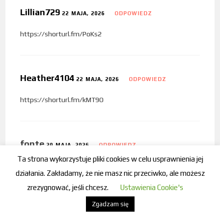
Lillian729
22 MAJA, 2026
ODPOWIEDZ
https://shorturl.fm/PoKs2
Heather4104
22 MAJA, 2026
ODPOWIEDZ
https://shorturl.fm/kMT9O
fonte
20 MAJA, 2026
ODPOWIEDZ
Ta strona wykorzystuje pliki cookies w celu usprawnienia jej
Comecei Mahjong Ways 2 com R$100, saí com R$120.
działania. Zakładamy, że nie masz nic przeciwko, ale możesz
zrezygnować, jeśli chcesz.
Ustawienia Cookie's
Zgadzam się
aposta tudo
20 MAJA, 2026
ODPOWIEDZ