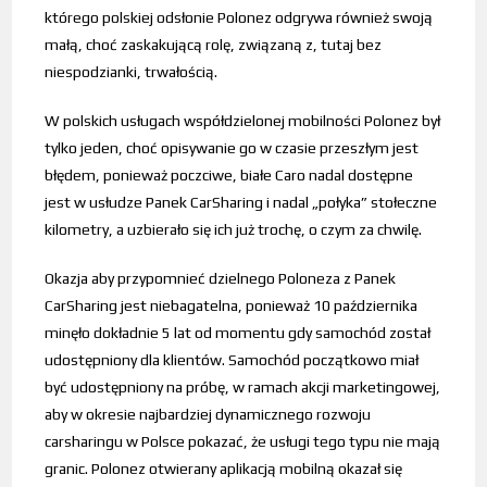
którego polskiej odsłonie Polonez odgrywa również swoją
małą, choć zaskakującą rolę, związaną z, tutaj bez
niespodzianki, trwałością.
W polskich usługach współdzielonej mobilności Polonez był
tylko jeden, choć opisywanie go w czasie przeszłym jest
błędem, ponieważ poczciwe, białe Caro nadal dostępne
jest w usłudze Panek CarSharing i nadal „połyka” stołeczne
kilometry, a uzbierało się ich już trochę, o czym za chwilę.
Okazja aby przypomnieć dzielnego Poloneza z Panek
CarSharing jest niebagatelna, ponieważ 10 października
minęło dokładnie 5 lat od momentu gdy samochód został
udostępniony dla klientów. Samochód początkowo miał
być udostępniony na próbę, w ramach akcji marketingowej,
aby w okresie najbardziej dynamicznego rozwoju
carsharingu w Polsce pokazać, że usługi tego typu nie mają
granic. Polonez otwierany aplikacją mobilną okazał się