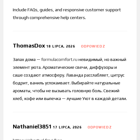
Include FAQs, guides, and responsive customer support
through comprehensive help centers.
ThomasDox
18 LIPCA, 2026
ODPOWIEDZ
Запах дома —
formulacomfort.ru
невидимый, но важный
элемент уюта. Ароматические свечи, диффузоры и
саше создают атмосферу. Лаванда расслабляет, цитрус
бодрит, ваниль успокаивает. Выбирайте натуральные
ароматы, чтобы не вызывать головную боль. Свежий
хлеб, кофе или выпечка — лучшие Уют в каждой детали.
Nathaniel3851
17 LIPCA, 2026
ODPOWIEDZ