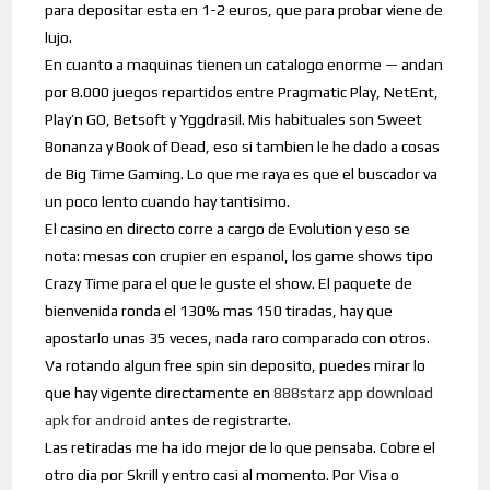
para depositar esta en 1-2 euros, que para probar viene de
lujo.
En cuanto a maquinas tienen un catalogo enorme — andan
por 8.000 juegos repartidos entre Pragmatic Play, NetEnt,
Play’n GO, Betsoft y Yggdrasil. Mis habituales son Sweet
Bonanza y Book of Dead, eso si tambien le he dado a cosas
de Big Time Gaming. Lo que me raya es que el buscador va
un poco lento cuando hay tantisimo.
El casino en directo corre a cargo de Evolution y eso se
nota: mesas con crupier en espanol, los game shows tipo
Crazy Time para el que le guste el show. El paquete de
bienvenida ronda el 130% mas 150 tiradas, hay que
apostarlo unas 35 veces, nada raro comparado con otros.
Va rotando algun free spin sin deposito, puedes mirar lo
que hay vigente directamente en
888starz app download
apk for android
antes de registrarte.
Las retiradas me ha ido mejor de lo que pensaba. Cobre el
otro dia por Skrill y entro casi al momento. Por Visa o