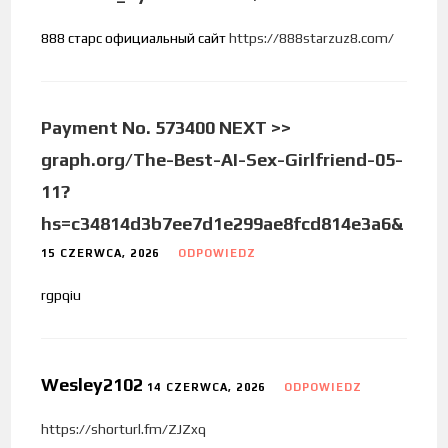
888 старс официальный сайт
https://888starzuz8.com/
Payment No. 573400 NEXT >>
graph.org/The-Best-AI-Sex-Girlfriend-05-
11?
hs=c34814d3b7ee7d1e299ae8fcd814e3a6&
15 CZERWCA, 2026
ODPOWIEDZ
rgpqiu
Wesley2102
14 CZERWCA, 2026
ODPOWIEDZ
https://shorturl.fm/ZJZxq