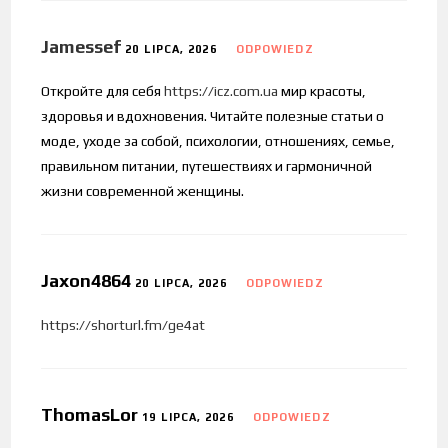
Jamessef
20 LIPCA, 2026
ODPOWIEDZ
Откройте для себя
https://icz.com.ua
мир красоты,
здоровья и вдохновения. Читайте полезные статьи о
моде, уходе за собой, психологии, отношениях, семье,
правильном питании, путешествиях и гармоничной
жизни современной женщины.
Jaxon4864
20 LIPCA, 2026
ODPOWIEDZ
https://shorturl.fm/ge4at
ThomasLor
19 LIPCA, 2026
ODPOWIEDZ