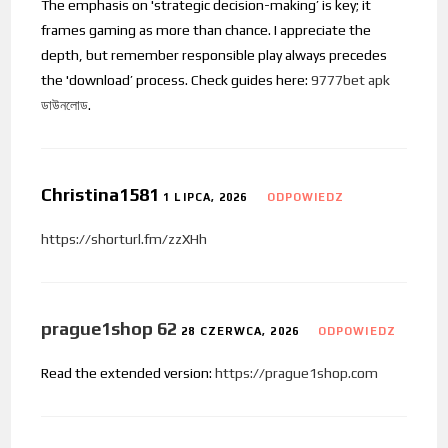
The emphasis on 'strategic decision-making’ is key; it
frames gaming as more than chance. I appreciate the
depth, but remember responsible play always precedes
the 'download’ process. Check guides here:
9777bet apk
ডাউনলোড
.
Christina1581
1 LIPCA, 2026
ODPOWIEDZ
https://shorturl.fm/zzXHh
prague1shop 62
28 CZERWCA, 2026
ODPOWIEDZ
Read the extended version:
https://prague1shop.com