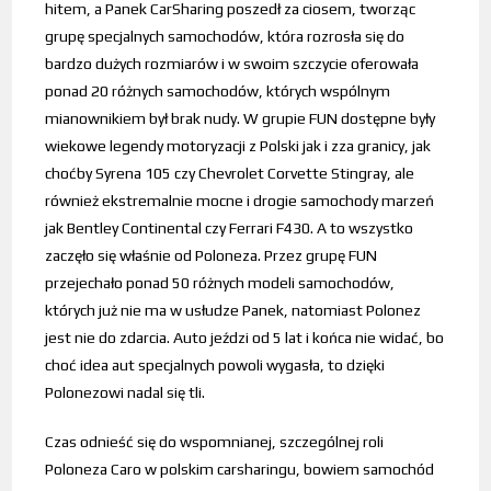
hitem, a Panek CarSharing poszedł za ciosem, tworząc
grupę specjalnych samochodów, która rozrosła się do
bardzo dużych rozmiarów i w swoim szczycie oferowała
ponad 20 różnych samochodów, których wspólnym
mianownikiem był brak nudy. W grupie FUN dostępne były
wiekowe legendy motoryzacji z Polski jak i zza granicy, jak
choćby Syrena 105 czy Chevrolet Corvette Stingray, ale
również ekstremalnie mocne i drogie samochody marzeń
jak Bentley Continental czy Ferrari F430. A to wszystko
zaczęło się właśnie od Poloneza. Przez grupę FUN
przejechało ponad 50 różnych modeli samochodów,
których już nie ma w usłudze Panek, natomiast Polonez
jest nie do zdarcia. Auto jeździ od 5 lat i końca nie widać, bo
choć idea aut specjalnych powoli wygasła, to dzięki
Polonezowi nadal się tli.
Czas odnieść się do wspomnianej, szczególnej roli
Poloneza Caro w polskim carsharingu, bowiem samochód