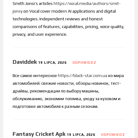
Smith Jonsi’s articles
https://vocal.media/authors/smit-
jonsy
on Vocal cover modern AI applications and digital
technologies. Independent reviews and honest
comparisons of features, capabilities, pricing, voice quality,
privacy, and user experience.
Daviddek
19 LIPCA, 2026
ODPOWIEDZ
Все самое интересное
https://black-star.com.ua
из мира
автомобилей: свежие новости, обзоры новинок, тест-
драйвы, рекомендации по выбору машины,
обслуживанию, экономии топлива, уходу за кузовом и
подготовке автомобиля к разным сезонам.
Fantasy Cricket Apk
19 LIPCA, 2026
ODPOWIEDZ