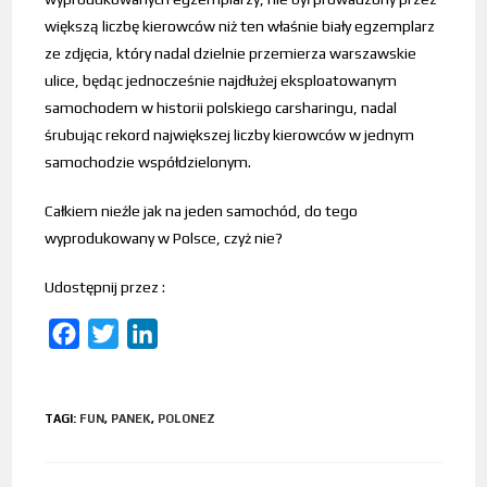
większą liczbę kierowców niż ten właśnie biały egzemplarz
ze zdjęcia, który nadal dzielnie przemierza warszawskie
ulice, będąc jednocześnie najdłużej eksploatowanym
samochodem w historii polskiego carsharingu, nadal
śrubując rekord największej liczby kierowców w jednym
samochodzie współdzielonym.
Całkiem nieźle jak na jeden samochód, do tego
wyprodukowany w Polsce, czyż nie?
Udostępnij przez :
F
T
L
a
w
i
c
i
n
TAGI
:
FUN
,
PANEK
,
POLONEZ
e
t
k
b
t
e
o
e
d