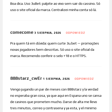
Boa dica. Uso 3uBet: palpite ao vivo sem sair do cassino. Só
uso o site oficial da marca. Centralizei minha conta só lá.
comecome
3 SIERPNIA, 2026
ODPOWIEDZ
Pra quem tá em dúvida: quem curte 3u.bet — promoções
novas jogadores bem descritas. Só uso o site oficial da
marca. Recomendo conferir o selo +18 e o HTTPS.
888starz_cwEr
1 SIERPNIA, 2026
ODPOWIEDZ
Vengo jugando un par de meses con 888starz y la verdad
no esperaba gran cosa, ya que aqui en Espana uno se cansa
de casinos que prometen mucho. Darse de alta me llevo
tres minutos, correo y contrasena y ya esta, y el minimo