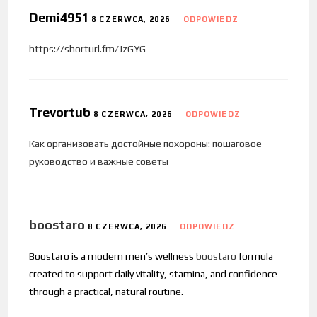
Demi4951
8 CZERWCA, 2026
ODPOWIEDZ
https://shorturl.fm/JzGYG
Trevortub
8 CZERWCA, 2026
ODPOWIEDZ
Как организовать достойные похороны: пошаговое
руководство и важные советы
boostaro
8 CZERWCA, 2026
ODPOWIEDZ
Boostaro is a modern men’s wellness
boostaro
formula
created to support daily vitality, stamina, and confidence
through a practical, natural routine.