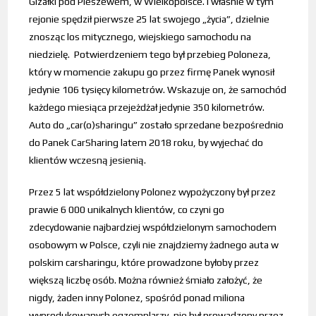
Gizałki pod Pleszewem, w Wielkopolsce. I właśnie w tym
rejonie spędził pierwsze 25 lat swojego „życia”, dzielnie
znosząc los mitycznego, wiejskiego samochodu na
niedzielę. Potwierdzeniem tego był przebieg Poloneza,
który w momencie zakupu go przez firmę Panek wynosił
jedynie 106 tysięcy kilometrów. Wskazuje on, że samochód
każdego miesiąca przejeżdżał jedynie 350 kilometrów.
Auto do „car(o)sharingu” zostało sprzedane bezpośrednio
do Panek CarSharing latem 2018 roku, by wyjechać do
klientów wczesną jesienią.
Przez 5 lat współdzielony Polonez wypożyczony był przez
prawie 6 000 unikalnych klientów, co czyni go
zdecydowanie najbardziej współdzielonym samochodem
osobowym w Polsce, czyli nie znajdziemy żadnego auta w
polskim carsharingu, które prowadzone byłoby przez
większą liczbę osób. Można również śmiało założyć, że
nigdy, żaden inny Polonez, spośród ponad miliona
wyprodukowanych egzemplarzy, nie był prowadzony przez