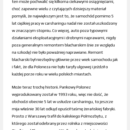
ten może pochwalić się kilkoma ciekawymi osiągnięciami,
choć zapewne wielu z czytających dzisiejszy materiał
pomyśli, że największym jest to, że samochód pomimo 5
lat ciężkiej pracy w carsharingu nadal nie został uszkodzony
w znaczącym stopniu. Co więcej, auto poza typowymi
działaniami eksploatacyjnymi i drobnymi naprawami, nigdy
poza generalnym remontem blacharskim (nie ze względu
na szkodę) nie było poważniej naprawiane. Remont
blacharski był niezbędny głównie przez wiek samochodu jak
i fakt, że dla Poloneza nie było taryfy ulgowej i jeździł o
każdej porze roku w wielu polskich miastach.
Może teraz trochę historii. Pankowy Polonez
wyprodukowany został w 1993 roku, więc nie dość, że
obchodzi obecnie 5 lat w usłudze carsharingu, to jeszcze
mija właśnie 30 lat odkąd opuścił taśmę żerańskiej fabryki.
Prosto z Warszawy trafił do kaliskiego Polmozbytu, z
którego został odebrany przez rolnika z miejscowości