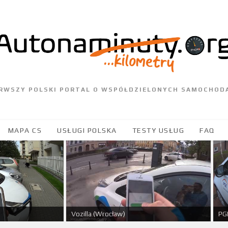
ERWSZY POLSKI PORTAL O WSPÓŁDZIELONYCH SAMOCHOD
MAPA CS
USŁUGI POLSKA
TESTY USŁUG
FAQ
PGE
Vozilla (Wrocław)