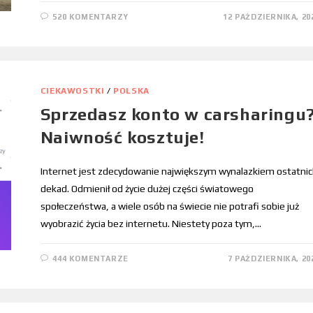
520 KOMENTARZY
12 PAŹDZIERNIKA, 20
CIEKAWOSTKI
/
POLSKA
Sprzedasz konto w carsharingu
Naiwność kosztuje!
Internet jest zdecydowanie największym wynalazkiem ostatni
dekad. Odmienił od życie dużej części światowego
społeczeństwa, a wiele osób na świecie nie potrafi sobie już
wyobrazić życia bez internetu. Niestety poza tym,…
444 KOMENTARZE
7 PAŹDZIERNIKA, 20