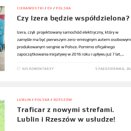
CIEKAWOSTKI
/
EV
/
POLSKA
Czy Izera będzie współdzielona?
Izera, czyli projektowany samochód elektryczny, który w
zamyśle ma być pierwszym zero-emisyjnym autem osobowym
produkowanym seryjnie w Polsce. Pomimo oficjalnego
zapoczątkowania inicjatywy w 2016 roku i upływu już 7 lat,…
425 KOMENTARZY
5 PAŹDZIERNIKA, 20
LUBLIN
/
POLSKA
/
RZESZÓW
Traficar z nowymi strefami.
Lublin i Rzeszów w usłudze!