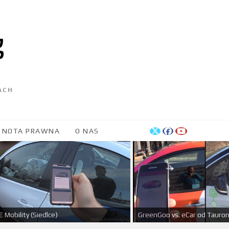
ACH
NOTA PRAWNA
O NAS
 Mobility (Siedlce)
GreenGoo vs. eCar od Tauron