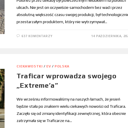
Polonez przez dekady był powszechnym widokiem na polskich
ulicach. Nie jest on oczywiście samochodem bez wad i przez
absolutną większość czasu swojej produkcji, był technologiczni
przestarzałym produktem, który nie wytrzymywał…
637 KOMENTARZY
14 PAŹDZIERNIKA, 20
CIEKAWOSTKI
/
EV
/
POLSKA
Traficar wprowadza swojego
„Extreme’a”
We wrześniu informowaliśmy na naszych łamach, że jesień
będzie stała po znakiem wielu ciekawych nowości od Traficara.
Zaczęło się od zmiany identyfikacji zewnętrznej, która obecnie
zatrzymała się w Traficarze na…