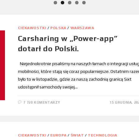
CIEKAWOSTKI
/
POLSKA
/
WARSZAWA
Carsharing w „Power-app”
dotarł do Polski.
Niejednokrotnie pisaliśmy na naszych łamach o integracji usłu
mobilności, które stają się coraz popularniejsze. Ostatnim raz
było to w listopadzie, gdzie za naszą zachodnią granicą Sixt
udostępnił samochody swojej…
7 720 KOMENTARZY
15 GRUDNIA, 20
CIEKAWOSTKI
/
EUROPA
/
ŚWIAT
/
TECHNOLOGIA