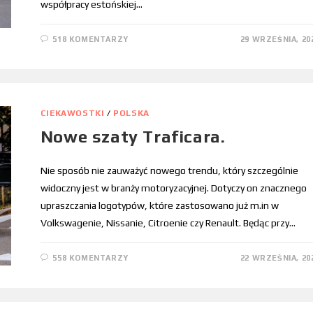
współpracy estońskiej…
518 KOMENTARZY
29 WRZEŚNIA, 20
CIEKAWOSTKI
/
POLSKA
Nowe szaty Traficara.
Nie sposób nie zauważyć nowego trendu, który szczególnie
widoczny jest w branży motoryzacyjnej. Dotyczy on znacznego
upraszczania logotypów, które zastosowano już m.in w
Volkswagenie, Nissanie, Citroenie czy Renault. Będąc przy…
558 KOMENTARZY
22 WRZEŚNIA, 20