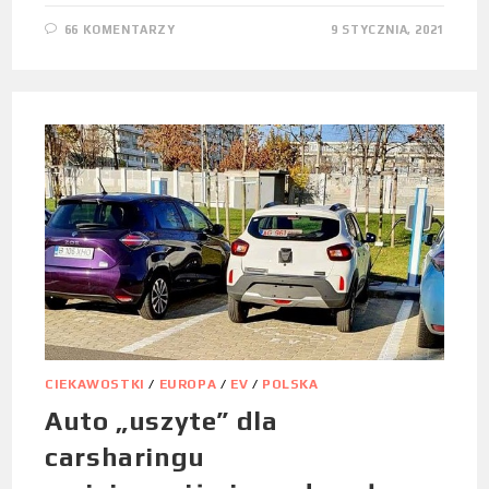
66 KOMENTARZY
9 STYCZNIA, 2021
CIEKAWOSTKI
/
EUROPA
/
EV
/
POLSKA
Auto „uszyte” dla
carsharingu