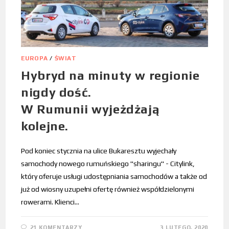
EUROPA
/
ŚWIAT
Hybryd na minuty w regionie
nigdy dość.
W Rumunii wyjeżdżają
kolejne.
Pod koniec stycznia na ulice Bukaresztu wyjechały
samochody nowego rumuńskiego "sharingu" - Citylink,
który oferuje usługi udostępniania samochodów a także od
już od wiosny uzupełni ofertę również współdzielonymi
rowerami. Klienci…
21 KOMENTARZY
3 LUTEGO, 2020