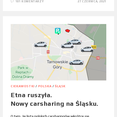
101 KOMENTARZY
27 CZERWCA, 2021
CIEKAWOSTKI
/
POLSKA
/
ŚLĄSK
Etna ruszyła.
Nowy carsharing na Śląsku.
O tym, że lista polskich carsharingów wkrótce się