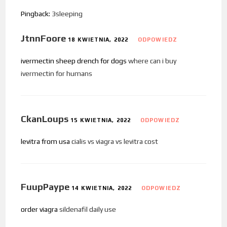
Pingback:
3sleeping
JtnnFoore
18 KWIETNIA, 2022
ODPOWIEDZ
ivermectin sheep drench for dogs
where can i buy
ivermectin for humans
CkanLoups
15 KWIETNIA, 2022
ODPOWIEDZ
levitra from usa
cialis vs viagra vs levitra cost
FuupPaype
14 KWIETNIA, 2022
ODPOWIEDZ
order viagra
sildenafil daily use