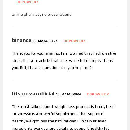
ODPOWIEDZ
online pharmacy no prescriptions
binance
30 MAJA, 2024
ODPOWIEDZ
Thank you for your sharing. I am worried that I lack creative
ideas. It is your article that makes me full of hope. Thank
you. But, I have a question, can you help me?
fitspresso official
17 MAJA, 2024
ODPOWIEDZ
The most talked about weight loss product is finally here!
FitSpresso is a powerful supplement that supports
healthy weight loss the natural way. Clinically studied
ingredients work synergistically to support healthy fat