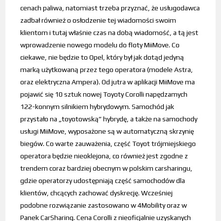
cenach paliwa, natomiast trzeba przyznać, że usługodawca
zadbał również o osłodzenie tej wiadomości swoim
klientom i tutaj właśnie czas na dobą wiadomość, a tą jest
wprowadzenie nowego modelu do floty MiiMove. Co
ciekawe, nie będzie to Opel, który był jak dotąd jedyną
marką użytkowaną przez tego operatora (modele Astra,
oraz elektryczna Ampera). Od jutra w aplikacji MiiMove ma
pojawić się 10 sztuk nowej Toyoty Corolli napędzamych
122-konnym silnikiem hybrydowym. Samochód jak
przystało na „toyotowską” hybrydę, a także na samochody
usługi MiiMove, wyposażone są w automatyczną skrzynię
biegów. Co warte zauważenia, część Toyot trójmiejskiego
operatora będzie nieoklejona, co również jest zgodne z
trendem coraz bardziej obecnym w polskim carsharingu,
gdzie operatorzy udostępniają część samochodów dla
klientów, chcących zachować dyskrecję. Wcześniej
podobne rozwiązanie zastosowano w 4Mobility oraz w
Panek CarSharing. Cena Corolli z nieoficjalnie uzyskanych