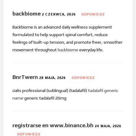
backbiome
2 CZERWCA, 2026
ODPOWIEDZ
Backbiome is an advanced daily wellness supplement
formulated to help support spinal comfort, reduce
feelings of built-up tension, and promote freer, smoother
movement throughout
backbiome
everyday life.
BnrTwern
28 MAJA, 2026
ODPOWIEDZ
cialis professional (sublingual) (tadalafil)
tadalafil generic
name
generic tadalafil 20mg
registrarse en www.binance.bh
24 MAJA, 2026
ODPOWIEDZ