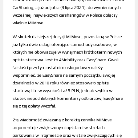
CarSharing, a już od jutra (3 lipca 2021), do wymienionych
wcześniej, największych carsharingów w Polsce dołączy
właśnie MiiMove.
W skutek dzisiejszej decyzji MiiMove, pozostaną w Polsce
już tylko dwie usługi oferujące samochody osobowe, w
których nie obowiązuje w wynajmach krótkoterminowych
opłata startowa. Jest to 4Mobility oraz EasyShare. Gwoli
ścisłości przy tym ostatnim usługodawcy należy
wspomnieć, że EasyShare na samym początku swojej
działalności w 2018 roku również stosowało opłatę
startową i to w wysokości aż 5 PLN, jednak szybko w
skutek niepochlebnych komentarzy odbiorców, EasyShare
się z tej opłaty wycofał.
Złą wiadomość związaną z korektą cennika MiiMove
argumentuje zwiększonymi opłatami w strefach
parkowania w Trójmieście oraz w stale zwiększających się