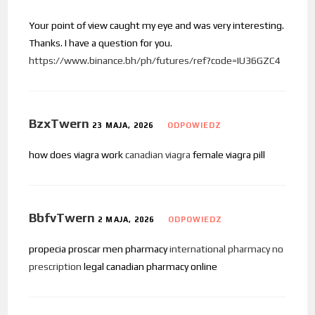
Your point of view caught my eye and was very interesting.
Thanks. I have a question for you.
https://www.binance.bh/ph/futures/ref?code=IU36GZC4
BzxTwern
23 MAJA, 2026
ODPOWIEDZ
how does viagra work
canadian viagra
female viagra pill
BbfvTwern
2 MAJA, 2026
ODPOWIEDZ
propecia proscar men pharmacy
international pharmacy no
prescription
legal canadian pharmacy online