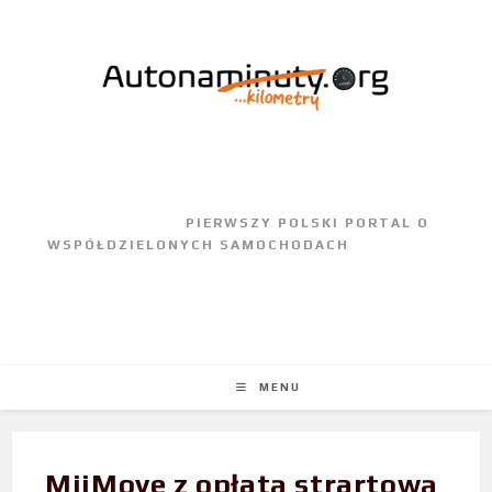
					PIERWSZY POLSKI PORTAL O 
WSPÓŁDZIELONYCH SAMOCHODACH				
MENU
MiiMove z opłatą strartową