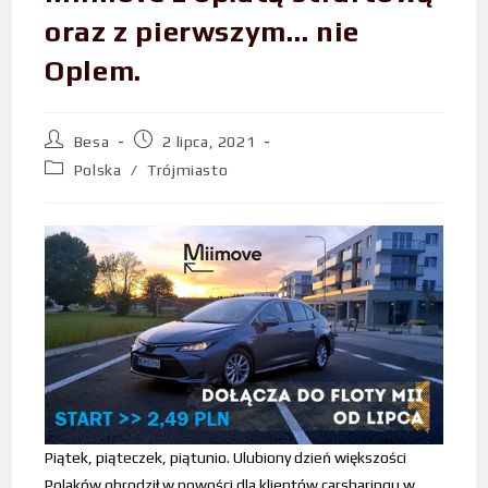
oraz z pierwszym… nie
Oplem.
Besa
2 lipca, 2021
Polska
/
Trójmiasto
Piątek, piąteczek, piątunio. Ulubiony dzień większości
Polaków obrodził w nowości dla klientów carsharingu w