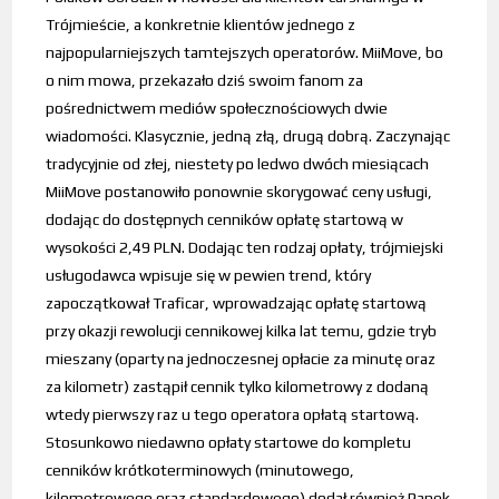
Trójmieście, a konkretnie klientów jednego z
najpopularniejszych tamtejszych operatorów. MiiMove, bo
o nim mowa, przekazało dziś swoim fanom za
pośrednictwem mediów społecznościowych dwie
wiadomości. Klasycznie, jedną złą, drugą dobrą. Zaczynając
tradycyjnie od złej, niestety po ledwo dwóch miesiącach
MiiMove postanowiło ponownie skorygować ceny usługi,
dodając do dostępnych cenników opłatę startową w
wysokości 2,49 PLN. Dodając ten rodzaj opłaty, trójmiejski
usługodawca wpisuje się w pewien trend, który
zapoczątkował Traficar, wprowadzając opłatę startową
przy okazji rewolucji cennikowej kilka lat temu, gdzie tryb
mieszany (oparty na jednoczesnej opłacie za minutę oraz
za kilometr) zastąpił cennik tylko kilometrowy z dodaną
wtedy pierwszy raz u tego operatora opłatą startową.
Stosunkowo niedawno opłaty startowe do kompletu
cenników krótkoterminowych (minutowego,
kilometrowego oraz standardowego) dodał również Panek