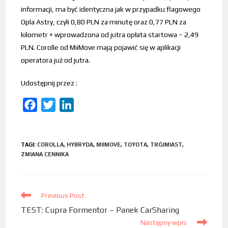
informacji, ma być identyczna jak w przypadku flagowego
Opla Astry, czyli 0,80 PLN za minutę oraz 0,77 PLN za
kilometr + wprowadzona od jutra opłata startowa – 2,49
PLN. Corolle od MiiMove mają pojawić się w aplikacji
operatora już od jutra.
Udostępnij przez :
F
T
L
a
w
i
c
i
n
TAGI
:
COROLLA
,
HYBRYDA
,
MIIMOVE
,
TOYOTA
,
TRÓJMIAST
,
e
t
k
ZMIANA CENNIKA
b
t
e
o
e
d
o
r
I
Previous Post
k
n
TEST: Cupra Formentor – Panek CarSharing
Następny wpis