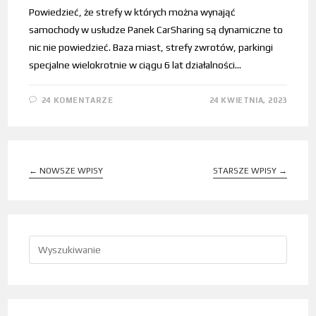
Powiedzieć, że strefy w których można wynająć
samochody w usłudze Panek CarSharing są dynamiczne to
nic nie powiedzieć. Baza miast, strefy zwrotów, parkingi
specjalne wielokrotnie w ciągu 6 lat działalności…
24 KOMENTARZE
24 KWIETNIA, 2023
←
NOWSZE WPISY
STARSZE WPISY
→