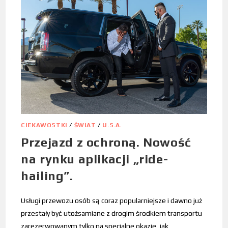
CIEKAWOSTKI
/
ŚWIAT
/
U.S.A.
Przejazd z ochroną. Nowość
na rynku aplikacji „ride-
hailing”.
Usługi przewozu osób są coraz popularniejsze i dawno już
przestały być utożsamiane z drogim środkiem transportu
zarezerwowanym tylko na specjalne okazje, jak