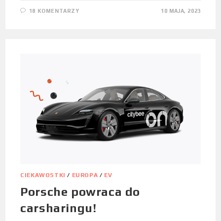
18 KOMENTARZY
10 MAJA, 2023
CIEKAWOSTKI
/
EUROPA
/
EV
Porsche powraca do
carsharingu!