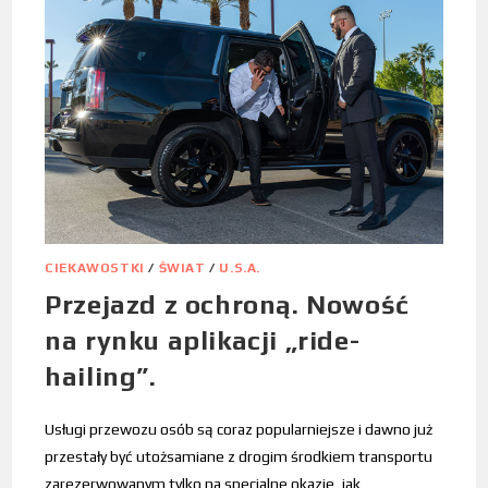
CIEKAWOSTKI
/
ŚWIAT
/
U.S.A.
Przejazd z ochroną. Nowość
na rynku aplikacji „ride-
hailing”.
Usługi przewozu osób są coraz popularniejsze i dawno już
przestały być utożsamiane z drogim środkiem transportu
zarezerwowanym tylko na specjalne okazje, jak