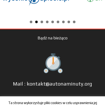
Bądź na bieżąco
Mail : kontakt@autonaminuty.org
tel: +48 606 666 993
Ta strona wykorzystuje pliki cookies w celu usprawnienia jej