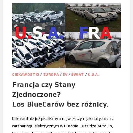
CIEKAWOSTKI
/
EUROPA
/
EV
/
ŚWIAT
/
U.S.A.
Francja czy Stany
Zjednoczone?
Los BlueCarów bez różnicy.
Kilkukrotnie już pisaliśmy o największym jak dotychczas
carsharingu elektrycznym w Europie - usłudze AutoLib,