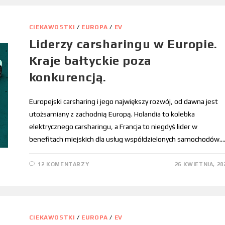
CIEKAWOSTKI
/
EUROPA
/
EV
Liderzy carsharingu w Europie.
Kraje bałtyckie poza
konkurencją.
Europejski carsharing i jego największy rozwój, od dawna jest
utożsamiany z zachodnią Europą. Holandia to kolebka
elektrycznego carsharingu, a Francja to niegdyś lider w
benefitach miejskich dla usług współdzielonych samochodów.
12 KOMENTARZY
26 KWIETNIA, 20
CIEKAWOSTKI
/
EUROPA
/
EV