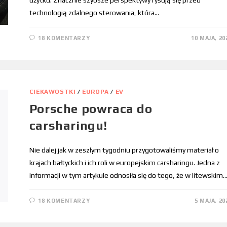
technologią zdalnego sterowania, która…
18 KOMENTARZY
10 MAJA, 20
CIEKAWOSTKI
/
EUROPA
/
EV
Porsche powraca do
carsharingu!
Nie dalej jak w zeszłym tygodniu przygotowaliśmy materiał o
krajach bałtyckich i ich roli w europejskim carsharingu. Jedna z
informacji w tym artykule odnosiła się do tego, że w litewskim
18 KOMENTARZY
5 MAJA, 20