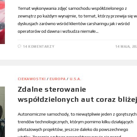
Temat wykonywania zdjęć samochodu współdzielonego z
zewnątrz po każdym wynajmie, to temat, którzy przewija się w
dyskusjach zarówno wśród klientów carsharingu jak i wśród
operatorów od dawna i wzbudza niemałe…
14 KOMENTARZY
14 MAJA, 20
CIEKAWOSTKI
/
EUROPA
/
U.S.A.
Zdalne sterowanie
współdzielonych aut coraz bliżej
Autonomiczne samochody, to niewątpliwie jeden z gorętszych
trendów technologicznych, którym pomimo kilku działających
pilotażowych projektów, jeszcze daleko do powszechnego
użytku. Znacznie szybsze perspektywy rysują się przed