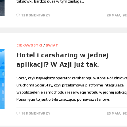
taksówki. Bardzo duża w tym zasługa…
12 KOMENTARZY
28 MAJA, 20
CIEKAWOSTKI
/
ŚWIAT
Hotel i carsharing w jednej
aplikacji? W Azji już tak.
Socar, czyli największy operator carsharingu w Korei Południowe
uruchomił SocarStay, czyli przełomową platformę integrującą
współdzielenie samochodu i rezerwację hotelu w jednej aplikacj
Posunięcie to jest o tyle znaczące, ponieważ stanowi…
16 KOMENTARZY
25 MAJA, 20