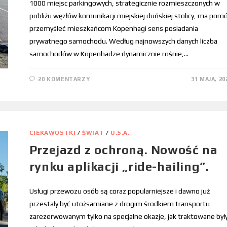
1000 miejsc parkingowych, strategicznie rozmieszczonych w
pobliżu węzłów komunikacji miejskiej duńskiej stolicy, ma pom
przemyśleć mieszkańcom Kopenhagi sens posiadania
prywatnego samochodu. Według najnowszych danych liczba
samochodów w Kopenhadze dynamicznie rośnie,…
20 KOMENTARZY
31 MAJA, 20
CIEKAWOSTKI
/
ŚWIAT
/
U.S.A.
Przejazd z ochroną. Nowość na
rynku aplikacji „ride-hailing”.
Usługi przewozu osób są coraz popularniejsze i dawno już
przestały być utożsamiane z drogim środkiem transportu
zarezerwowanym tylko na specjalne okazje, jak traktowane był