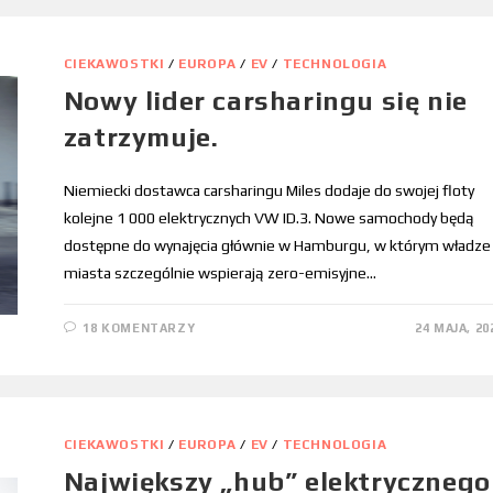
CIEKAWOSTKI
/
EUROPA
/
EV
/
TECHNOLOGIA
Nowy lider carsharingu się nie
zatrzymuje.
Niemiecki dostawca carsharingu Miles dodaje do swojej floty
kolejne 1 000 elektrycznych VW ID.3. Nowe samochody będą
dostępne do wynajęcia głównie w Hamburgu, w którym władze
miasta szczególnie wspierają zero-emisyjne…
18 KOMENTARZY
24 MAJA, 20
CIEKAWOSTKI
/
EUROPA
/
EV
/
TECHNOLOGIA
Największy „hub” elektrycznego