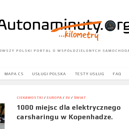
ERWSZY POLSKI PORTAL O WSPÓŁDZIELONYCH SAMOCHOD
MAPA CS
USŁUGI POLSKA
TESTY USŁUG
FAQ
CIEKAWOSTKI
/
EUROPA
/
EV
/
ŚWIAT
1000 miejsc dla elektrycznego
carsharingu w Kopenhadze.