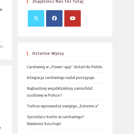
Znajdziesz Nas Też Tutaj:
óc
23
Ostatnie Wpisy
Carsharing w „Power-app” dotarł do Polski.
Integracja carsharingu nadal postępuje.
Najbardziej współdzielony samochód
osobowy w Polsce?
Traficar wprowadza swojego „Extreme’a”
Sprzedasz konto w carsharingu?
Naiwność kosztuje!
y