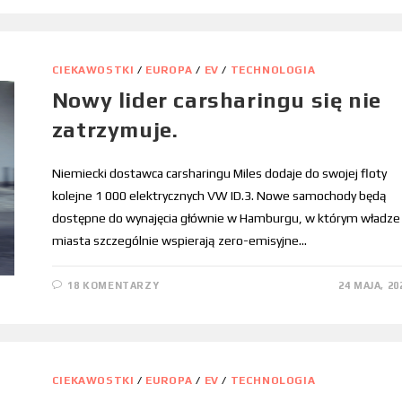
CIEKAWOSTKI
/
EUROPA
/
EV
/
TECHNOLOGIA
Nowy lider carsharingu się nie
zatrzymuje.
Niemiecki dostawca carsharingu Miles dodaje do swojej floty
kolejne 1 000 elektrycznych VW ID.3. Nowe samochody będą
dostępne do wynajęcia głównie w Hamburgu, w którym władze
miasta szczególnie wspierają zero-emisyjne…
18 KOMENTARZY
24 MAJA, 20
CIEKAWOSTKI
/
EUROPA
/
EV
/
TECHNOLOGIA