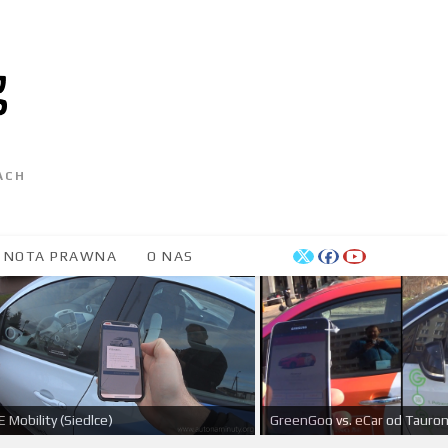
ACH
NOTA PRAWNA
O NAS
 Mobility (Siedlce)
GreenGoo vs. eCar od Tauron