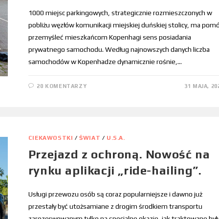
1000 miejsc parkingowych, strategicznie rozmieszczonych w
pobliżu węzłów komunikacji miejskiej duńskiej stolicy, ma pom
przemyśleć mieszkańcom Kopenhagi sens posiadania
prywatnego samochodu. Według najnowszych danych liczba
samochodów w Kopenhadze dynamicznie rośnie,…
20 KOMENTARZY
31 MAJA, 20
CIEKAWOSTKI
/
ŚWIAT
/
U.S.A.
Przejazd z ochroną. Nowość na
rynku aplikacji „ride-hailing”.
Usługi przewozu osób są coraz popularniejsze i dawno już
przestały być utożsamiane z drogim środkiem transportu
zarezerwowanym tylko na specjalne okazje, jak traktowane był