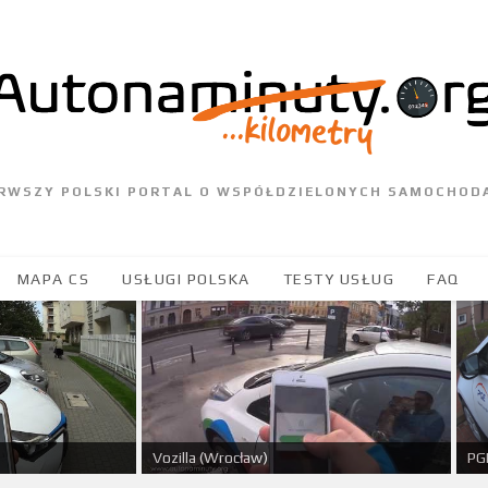
ERWSZY POLSKI PORTAL O WSPÓŁDZIELONYCH SAMOCHOD
MAPA CS
USŁUGI POLSKA
TESTY USŁUG
FAQ
PGE
Vozilla (Wrocław)