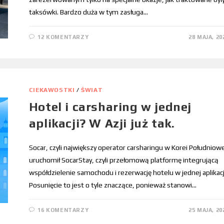
taksówki. Bardzo duża w tym zasługa…
12 KOMENTARZY
28 MAJA, 20
CIEKAWOSTKI
/
ŚWIAT
Hotel i carsharing w jednej
aplikacji? W Azji już tak.
Socar, czyli największy operator carsharingu w Korei Południowe
uruchomił SocarStay, czyli przełomową platformę integrującą
współdzielenie samochodu i rezerwację hotelu w jednej aplikacj
Posunięcie to jest o tyle znaczące, ponieważ stanowi…
16 KOMENTARZY
25 MAJA, 20