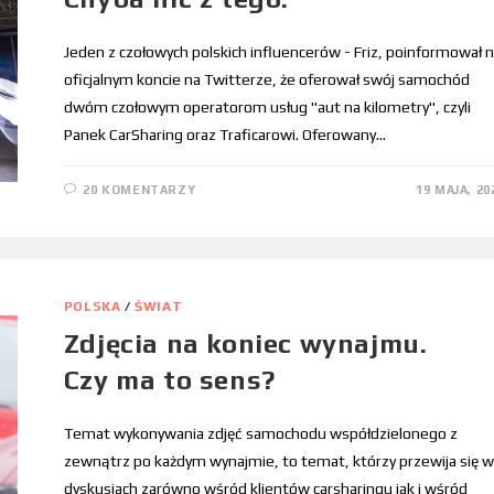
Jeden z czołowych polskich influencerów - Friz, poinformował 
oficjalnym koncie na Twitterze, że oferował swój samochód
dwóm czołowym operatorom usług "aut na kilometry", czyli
Panek CarSharing oraz Traficarowi. Oferowany…
20 KOMENTARZY
19 MAJA, 20
POLSKA
/
ŚWIAT
Zdjęcia na koniec wynajmu.
Czy ma to sens?
Temat wykonywania zdjęć samochodu współdzielonego z
zewnątrz po każdym wynajmie, to temat, którzy przewija się w
dyskusjach zarówno wśród klientów carsharingu jak i wśród