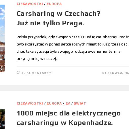
CIEKAWOSTKI
/
EUROPA
Carsharing w Czechach?
Już nie tylko Praga.
Polski przypadek, gdy swojego czasu z usług car-sharingu moż
było skorzystać w ponad setce różnych miast to już przeszłość,
choć taka sytuacja była swojego rodzaju ewenementem, a
przynajmniej w naszej…
12 KOMENTARZY
6 CZERWCA, 20
CIEKAWOSTKI
/
EUROPA
/
EV
/
ŚWIAT
1000 miejsc dla elektrycznego
carsharingu w Kopenhadze.