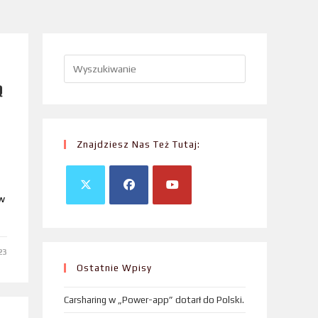
ą
Znajdziesz Nas Też Tutaj:
w
23
Ostatnie Wpisy
Carsharing w „Power-app” dotarł do Polski.