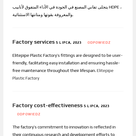
يتجلى تفاني المصنع في الجودة في الأداء المتفوق لأنابيب HDPE ،
والمعروفة بقوتها ومتانتها الاستثنائية.
Factory services
5 LIPCA, 2023
ODPOWIEDZ
Elitepipe Plastic Factory’s fittings are designed to be user-
friendly, facilitating easy installation and ensuring hassle-
free maintenance throughout their lifespan.
Elitepipe
Plastic Factory
Factory cost-effectiveness
5 LIPCA, 2023
ODPOWIEDZ
The factory’s commitment to innovation is reflected in
their continuous research and development efforts to