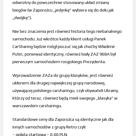
odwrotny do powszechnie stosowany układ zmiany
biegów (w Zaporożcu „jedynkę” wybiera się do dołu jak
„dwójkę”).
Nie bez znaczenia jest również historia tego niebanalnego
samochodu. Już wkrótce każdy klient usługi Panek
CarSharing będzie mógł poczuć się jak choćby Władimir
Putin, ponieważ identyczny, również biały ZAZ 968A był
pierwszym samochodem rosyjskiego Prezydenta.
Wprowadzenie ZAZa do grupy klasyków, jest również
ukłonem dla drugiej największej grupy narodowej,
używającej polskiego carsharingu, czyli obywateli Ukrainy,
którzy od teraz, również będą mieli swojego „klasyka” w
warszawskim carsharingu.
Standardowe ceny dla Zaporożca są identyczne jak dla
innych samochodów z grupy Retro czyli:
– opłata startowa – 0,00 PLN