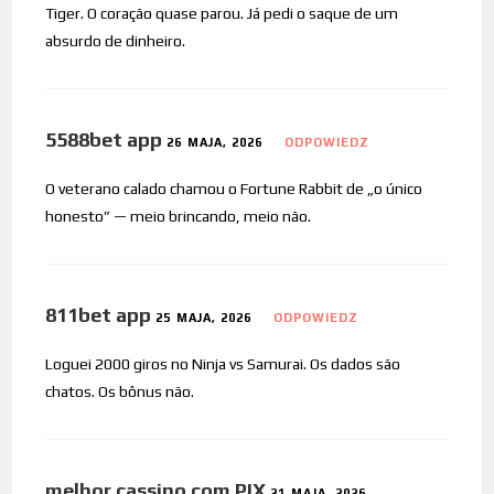
Tiger. O coração quase parou. Já pedi o saque de um
absurdo de dinheiro.
5588bet app
26 MAJA, 2026
ODPOWIEDZ
O veterano calado chamou o Fortune Rabbit de „o único
honesto” — meio brincando, meio não.
811bet app
25 MAJA, 2026
ODPOWIEDZ
Loguei 2000 giros no Ninja vs Samurai. Os dados são
chatos. Os bônus não.
melhor cassino com PIX
21 MAJA, 2026