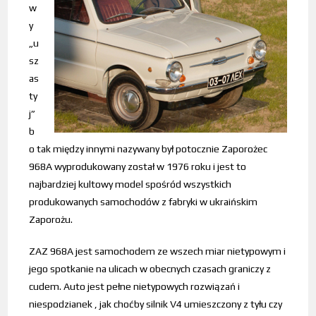
w
y
„u
sz
as
ty
j”
b
o tak między innymi nazywany był potocznie Zaporożec
968A wyprodukowany został w 1976 roku i jest to
najbardziej kultowy model spośród wszystkich
produkowanych samochodów z fabryki w ukraińskim
Zaporożu.
ZAZ 968A jest samochodem ze wszech miar nietypowym i
jego spotkanie na ulicach w obecnych czasach graniczy z
cudem. Auto jest pełne nietypowych rozwiązań i
niespodzianek , jak choćby silnik V4 umieszczony z tyłu czy