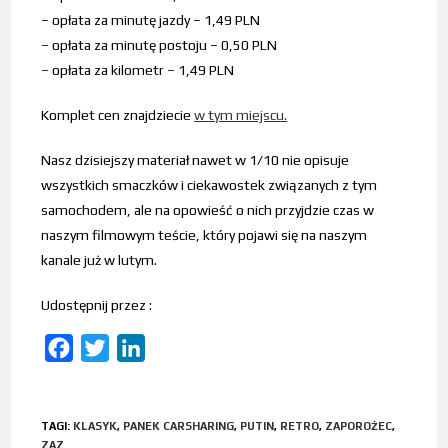
– opłata za minutę jazdy – 1,49 PLN
– opłata za minutę postoju – 0,50 PLN
– opłata za kilometr – 1,49 PLN
Komplet cen znajdziecie
w tym miejscu.
Nasz dzisiejszy materiał nawet w 1/10 nie opisuje
wszystkich smaczków i ciekawostek związanych z tym
samochodem, ale na opowieść o nich przyjdzie czas w
naszym filmowym teście, który pojawi się na naszym
kanale już w lutym.
Udostępnij przez :
F
T
L
a
w
i
c
i
n
TAGI
:
KLASYK
,
PANEK CARSHARING
,
PUTIN
,
RETRO
,
ZAPOROŻEC
,
e
t
k
ZAZ