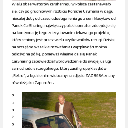
Wielu obserwatorów carsharingu w Polsce zastanawiało
się, czy po grudniowym rozbiciu Porsche Caymana w ciągu
niecałej doby od czasu udostępnienia go z serii klasyków od
Panek CarSharing, największy polski operator zdecyduje się
na kontynuację tego zdecydowanie ciekawego projektu,
który ceniony jest przez wielu użytkowników usługi. Dzisiaj
na szczęście wszelkie rozważania i wątpliwości można
odłożyć na półkę, ponieważ właśnie dzisiaj Panek
CarSharing zapowiedział wprowadzenie do swojej usługi
samochodu szczególnego, który zasili grupę klasyków
„Retro”, a będzie nim widoczny na zdjęciu ZAZ 968A znany
również jako Zaporożec.
P
a
n
k
o