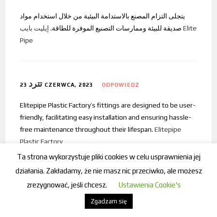
يتجلى التزام المصنع بالاستدامة البيئية من خلال استخدام مواد
صديقة للبيئة وممارسات التصنيع الموفرة للطاقة.
إيليت بايب Elite
Pipe
تترد
23 CZERWCA, 2023
ODPOWIEDZ
Elitepipe Plastic Factory’s fittings are designed to be user-
friendly, facilitating easy installation and ensuring hassle-
free maintenance throughout their lifespan.
Elitepipe
Plastic Factory
Ta strona wykorzystuje pliki cookies w celu usprawnienia jej
działania. Zakładamy, że nie masz nic przeciwko, ale możesz
أنابيب HDPE
zrezygnować, jeśli chcesz.
Ustawienia Cookie's
23 CZERWCA, 2023
ODPOWIEDZ
Zgadzam się
تم تصميم تركيبات المصنع من البولي فينيل كلوريد (uPVC) مع