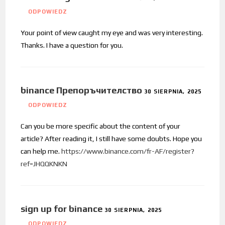
ODPOWIEDZ
Your point of view caught my eye and was very interesting.
Thanks. I have a question for you.
binance Препоръчителство
30 SIERPNIA, 2025
ODPOWIEDZ
Can you be more specific about the content of your
article? After reading it, I still have some doubts. Hope you
can help me.
https://www.binance.com/fr-AF/register?
ref=JHQQKNKN
sign up for binance
30 SIERPNIA, 2025
ODPOWIEDZ