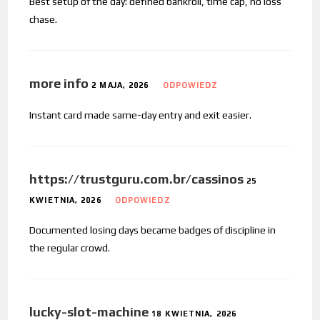
Best setup of the day: defined bankroll, time cap, no loss
chase.
more info
2 MAJA, 2026
ODPOWIEDZ
Instant card made same-day entry and exit easier.
https://trustguru.com.br/cassinos
25
KWIETNIA, 2026
ODPOWIEDZ
Documented losing days became badges of discipline in
the regular crowd.
lucky-slot-machine
18 KWIETNIA, 2026