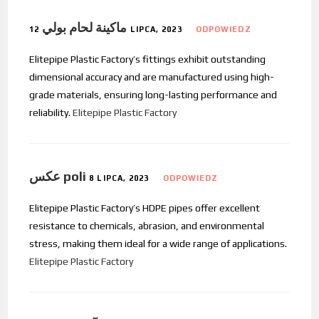
ماكينة لحام بولي
12 LIPCA, 2023
ODPOWIEDZ
Elitepipe Plastic Factory’s fittings exhibit outstanding
dimensional accuracy and are manufactured using high-
grade materials, ensuring long-lasting performance and
reliability.
Elitepipe Plastic Factory
عكس poli
8 LIPCA, 2023
ODPOWIEDZ
Elitepipe Plastic Factory’s HDPE pipes offer excellent
resistance to chemicals, abrasion, and environmental
stress, making them ideal for a wide range of applications.
Elitepipe Plastic Factory