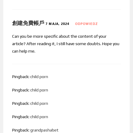
創建免費帳戶
7 MAJA, 2024
ODPOWIEDZ
Can you be more specific about the content of your
article? After reading it, I still have some doubts. Hope you
can help me.
Pingback:
child porn
Pingback:
child porn
Pingback:
child porn
Pingback:
child porn
Pingback:
grandpashabet