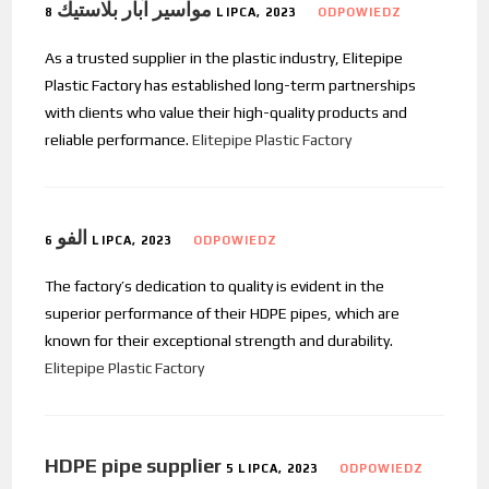
مواسير آبار بلاستيك
8 LIPCA, 2023
ODPOWIEDZ
As a trusted supplier in the plastic industry, Elitepipe
Plastic Factory has established long-term partnerships
with clients who value their high-quality products and
reliable performance.
Elitepipe Plastic Factory
الفو
6 LIPCA, 2023
ODPOWIEDZ
The factory’s dedication to quality is evident in the
superior performance of their HDPE pipes, which are
known for their exceptional strength and durability.
Elitepipe Plastic Factory
HDPE pipe supplier
5 LIPCA, 2023
ODPOWIEDZ