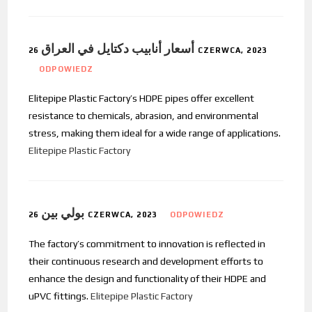
أسعار أنابيب دكتايل في العراق
26 CZERWCA, 2023
ODPOWIEDZ
Elitepipe Plastic Factory’s HDPE pipes offer excellent
resistance to chemicals, abrasion, and environmental
stress, making them ideal for a wide range of applications.
Elitepipe Plastic Factory
بولي بين
26 CZERWCA, 2023
ODPOWIEDZ
The factory’s commitment to innovation is reflected in
their continuous research and development efforts to
enhance the design and functionality of their HDPE and
uPVC fittings.
Elitepipe Plastic Factory