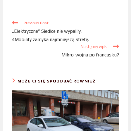
b
t
e
o
e
d
o
r
I
Previous Post
k
n
„Elektryczne” Siedlce nie wypaliły.
4Mobility zamyka najmniejszą strefę.
Następny wpis
Mikro-wojna po francusku?
MOŻE CI SIĘ SPODOBAĆ RÓWNIEŻ