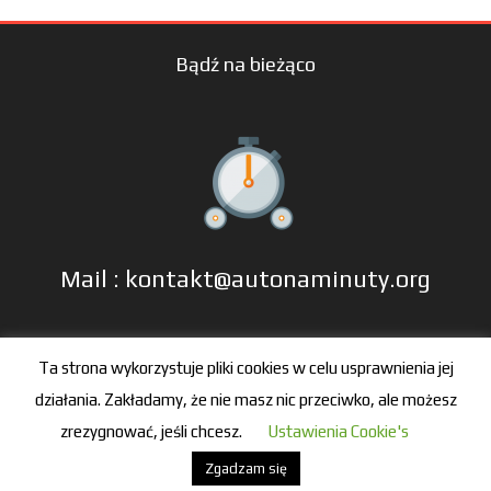
Bądź na bieżąco
Mail : kontakt@autonaminuty.org
tel: +48 606 666 993
Ta strona wykorzystuje pliki cookies w celu usprawnienia jej
działania. Zakładamy, że nie masz nic przeciwko, ale możesz
zrezygnować, jeśli chcesz.
Ustawienia Cookie's
Zgadzam się
© 2016-2021 by autonaminuty.org