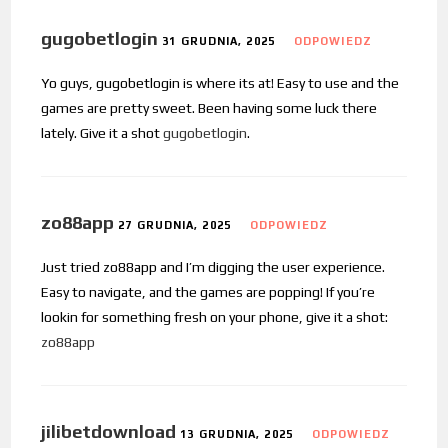
gugobetlogin
31 GRUDNIA, 2025
ODPOWIEDZ
Yo guys, gugobetlogin is where its at! Easy to use and the
games are pretty sweet. Been having some luck there
lately. Give it a shot
gugobetlogin
.
zo88app
27 GRUDNIA, 2025
ODPOWIEDZ
Just tried zo88app and I’m digging the user experience.
Easy to navigate, and the games are popping! If you’re
lookin for something fresh on your phone, give it a shot:
zo88app
jilibetdownload
13 GRUDNIA, 2025
ODPOWIEDZ