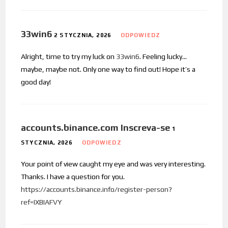
33win6
2 STYCZNIA, 2026
ODPOWIEDZ
Alright, time to try my luck on
33win6
. Feeling lucky…
maybe, maybe not. Only one way to find out! Hope it’s a
good day!
accounts.binance.com Inscreva-se
1
STYCZNIA, 2026
ODPOWIEDZ
Your point of view caught my eye and was very interesting.
Thanks. I have a question for you.
https://accounts.binance.info/register-person?
ref=IXBIAFVY