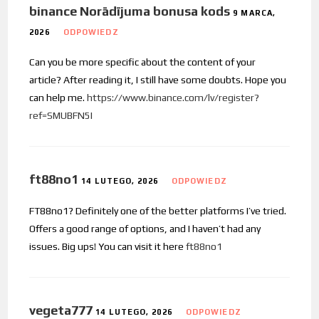
binance Norādījuma bonusa kods
9 MARCA,
2026
ODPOWIEDZ
Can you be more specific about the content of your
article? After reading it, I still have some doubts. Hope you
can help me.
https://www.binance.com/lv/register?
ref=SMUBFN5I
ft88no1
14 LUTEGO, 2026
ODPOWIEDZ
FT88no1? Definitely one of the better platforms I’ve tried.
Offers a good range of options, and I haven’t had any
issues. Big ups! You can visit it here
ft88no1
vegeta777
14 LUTEGO, 2026
ODPOWIEDZ