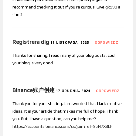
recommend checking it out if you’re curious! Give
gk999
a
shot!
Registrera dig
11 LISTOPADA, 2025
ODPOWIEDZ
Thanks for sharing. I read many of your blog posts, cool,
your blog is very good.
Binance账户创建
17 GRUDNIA, 2024
ODPOWIEDZ
Thank you for your sharing. I am worried that I lack creative
ideas. It is your article that makes me full of hope. Thank
you. But, I have a question, can you help me?
https://accounts.binance.com/cs/join?ref=S5H7X3LP