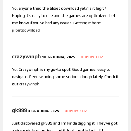
Yo, anyone tried the Jilibet download yet? Is it legit?
Hoping it’s easy to use and the games are optimized. Let
me know if you’ve had any issues. Getting it here:
jilibetdownload
crazywinph
10 GRUDNIA, 2025
ODPOWIEDZ
Yo, Crazywinph is my go-to spot! Good games, easy to
navigate. Been winning some serious dough lately! Check it
out
crazywinph
.
gk999
4 GRUDNIA, 2025
ODPOWIEDZ
Just discovered gk999 and I’m kinda digging it. They’ve got
a nice variety of options and it feels pretty legit. I’d