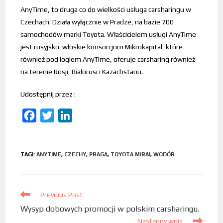
AnyTime, to druga co do wielkości usługa carsharingu w
Czechach. Działa wyłącznie w Pradze, na bazie 700
samochodów marki Toyota. Właścicielem usługi AnyTime
jest rosyjsko-włoskie konsorcjum Mikrokapital, które
również pod logiem AnyTime, oferuje carsharing również
na terenie Rosji, Białorusi i Kazachstanu.
Udostępnij przez :
F
T
L
a
w
i
c
i
n
TAGI
:
ANYTIME
,
CZECHY
,
PRAGA
,
TOYOTA MIRAI
,
WODÓR
e
t
k
b
t
e
o
e
d
Previous Post
o
r
I
Wysyp dobowych promocji w polskim carsharingu.
k
n
Następny wpis