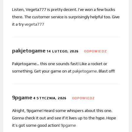
Listen, Vegeta777 is pretty decent. I’ve won a few bucks
there. The customer service is surprisingly helpful too. Give
it a try
vegeta777
pakjetogame
14 LUTEGO, 2026
ODPOWIEDZ
Pakjetogame… this one sounds fast! Like a rocket or
something. Get your game on at
pakjetogame
. Blast off!
9pgame
4 STYCZNIA, 2026
ODPOWIEDZ
Alright, 9pgame! Heard some whispers about this one.
Gonna check it out and see if it lives up to the hype. Hope
it’s got some good action!
9pgame