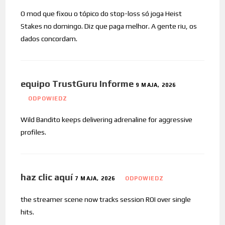
O mod que fixou o tópico do stop-loss só joga Heist
Stakes no domingo. Diz que paga melhor. A gente riu, os
dados concordam.
equipo TrustGuru Informe
9 MAJA, 2026
ODPOWIEDZ
Wild Bandito keeps delivering adrenaline for aggressive
profiles.
haz clic aquí
7 MAJA, 2026
ODPOWIEDZ
the streamer scene now tracks session ROI over single
hits.