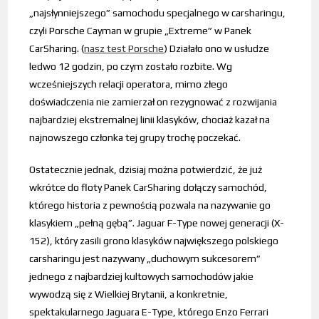
„najsłynniejszego” samochodu specjalnego w carsharingu,
czyli Porsche Cayman w grupie „Extreme” w Panek
CarSharing. (
nasz test Porsche
) Działało ono w usłudze
ledwo 12 godzin, po czym zostało rozbite. Wg
wcześniejszych relacji operatora, mimo złego
doświadczenia nie zamierzał on rezygnować z rozwijania
najbardziej ekstremalnej linii klasyków, chociaż kazał na
najnowszego członka tej grupy trochę poczekać.
Ostatecznie jednak, dzisiaj można potwierdzić, że już
wkrótce do floty Panek CarSharing dołączy samochód,
którego historia z pewnością pozwala na nazywanie go
klasykiem „pełną gębą”. Jaguar F-Type nowej generacji (X-
152), który zasili grono klasyków największego polskiego
carsharingu jest nazywany „duchowym sukcesorem”
jednego z najbardziej kultowych samochodów jakie
wywodzą się z Wielkiej Brytanii, a konkretnie,
spektakularnego Jaguara E-Type, którego Enzo Ferrari