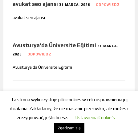
avukat seo ajansı
31 MARCA, 2026
ODPOWIEDZ
avukat seo ajansı
Avusturya'da Üniversite Eğitimi
31 MARCA,
2026
ODPOWIEDZ
Avusturya’da Üniversite Eğitimi
geo ajansı
31 MARCA, 2026
ODPOWIEDZ
Ta strona wykorzystuje pliki cookies w celu usprawnienia jej
geo ajansı
działania. Zakładamy, że nie masz nic przeciwko, ale możesz
zrezygnować, jeśli chcesz.
Ustawienia Cookie's
Zgadzam się
viyana Dil Kursu
31 MARCA, 2026
ODPOWIEDZ