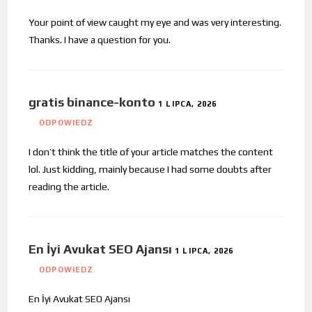
Your point of view caught my eye and was very interesting.
Thanks. I have a question for you.
gratis binance-konto
1 LIPCA, 2026
ODPOWIEDZ
I don’t think the title of your article matches the content
lol. Just kidding, mainly because I had some doubts after
reading the article.
En İyi Avukat SEO Ajansı
1 LIPCA, 2026
ODPOWIEDZ
En İyi Avukat SEO Ajansı