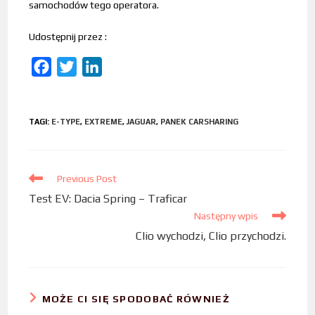
samochodów tego operatora.
Udostępnij przez :
F
T
L
a
w
i
c
i
n
TAGI
:
E-TYPE
,
EXTREME
,
JAGUAR
,
PANEK CARSHARING
e
t
k
b
t
e
o
e
d
Previous Post
o
r
I
Test EV: Dacia Spring – Traficar
k
n
Następny wpis
Clio wychodzi, Clio przychodzi.
MOŻE CI SIĘ SPODOBAĆ RÓWNIEŻ