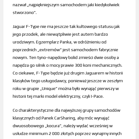
nazwał „najpiękniejszym samochodem jaki kiedykolwiek
stworzono”.
Jaguar F-Type nie ma jeszcze tak kultowego statusu jak
jego przodek, ale niewątpliwie jest autem bardzo
urodziwym. Egzemplarz Panka, w odróżnieniu od
poprzednich „extremów” jest samochodem fabrycznie
nowym. Ten tyno-napędowy bolid zmieści dwie osoby a
napędza go silnik o mocy prawie 300 koni mechanicznych.
Co ciekawe, F-Type będzie już drugim Jaguarem w historii
klasyków tego usługodawcy, ponieważ jeszcze w zeszłym
roku w grupie „Unique” można było wynająć pierwszy w
historii tej marki model elektryczny, czyli I-Pace.
Co charakterystyczne dla najwyższej grupy samochodów
klasycznych od Panek CarSharing, aby móc wynająć
dwuosobowego „kocura”, należy wydać wcześniej w
usłudze minimum 2 000 złotych poprzez wynajmy innych