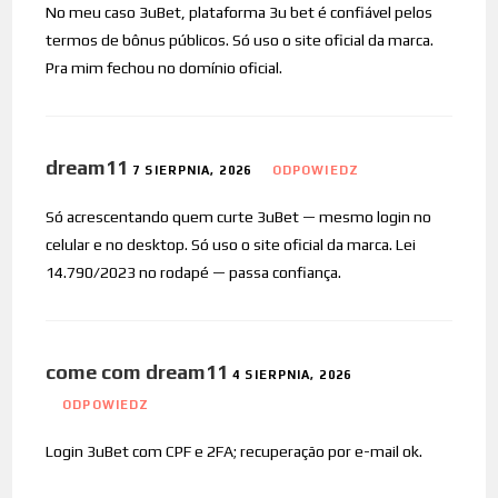
No meu caso 3uBet, plataforma 3u bet é confiável pelos
termos de bônus públicos. Só uso o site oficial da marca.
Pra mim fechou no domínio oficial.
dream11
7 SIERPNIA, 2026
ODPOWIEDZ
Só acrescentando quem curte 3uBet — mesmo login no
celular e no desktop. Só uso o site oficial da marca. Lei
14.790/2023 no rodapé — passa confiança.
come com dream11
4 SIERPNIA, 2026
ODPOWIEDZ
Login 3uBet com CPF e 2FA; recuperação por e-mail ok.