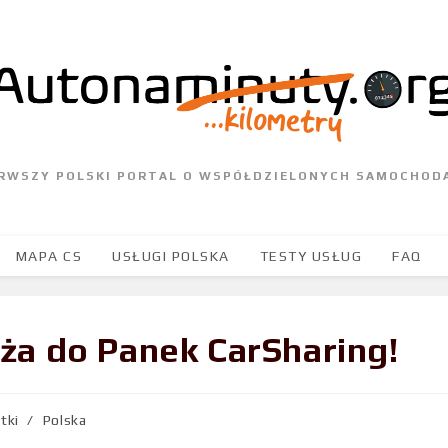
ERWSZY POLSKI PORTAL O WSPÓŁDZIELONYCH SAMOCHOD
MAPA CS
USŁUGI POLSKA
TESTY USŁUG
FAQ
a do Panek CarSharing!
tki
/
Polska