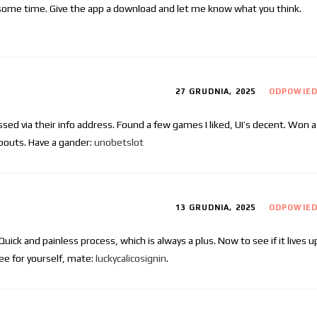
ll some time. Give the app a download and let me know what you think.
27 GRUDNIA, 2025
ODPOWIE
ed via their info address. Found a few games I liked, UI’s decent. Won a
dabouts. Have a gander:
unobetslot
13 GRUDNIA, 2025
ODPOWIE
uick and painless process, which is always a plus. Now to see if it lives u
See for yourself, mate:
luckycalicosignin
.