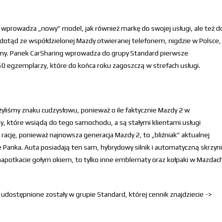
 wprowadza „nowy” model, jak również markę do swojej usługi, ale też d
 dotąd ze współdzielonej Mazdy otwieranej telefonem, nigdzie w Polsce,
iśmy. Panek CarSharing wprowadza do grupy Standard pierwsze
150 egzemplarzy, które do końca roku zagoszczą w strefach usługi.
żyliśmy znaku cudzysłowu, ponieważ o ile faktycznie Mazdy 2 w
oby, które wsiądą do tego samochodu, a są stałymi klientami usługi
 rację, ponieważ najnowsza generacja Mazdy 2, to „bliźniak” aktualnej
e Panka. Auta posiadają ten sam, hybrydowy silnik i automatyczną skrzyn
 napotkacie gołym okiem, to tylko inne emblematy oraz kołpaki w Mazdac
udostępnione zostały w grupie Standard, której cennik znajdziecie ->