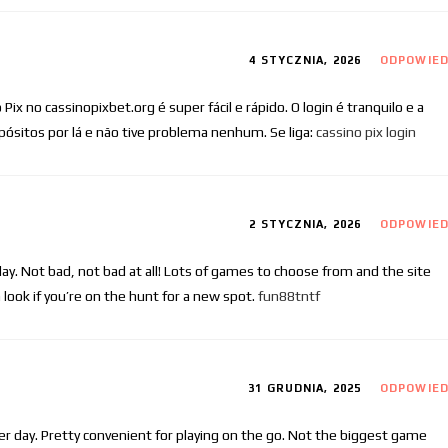
4 STYCZNIA, 2026
ODPOWIE
Pix no cassinopixbet.org é super fácil e rápido. O login é tranquilo e a
depósitos por lá e não tive problema nenhum. Se liga:
cassino pix login
2 STYCZNIA, 2026
ODPOWIE
ay. Not bad, not bad at all! Lots of games to choose from and the site
look if you’re on the hunt for a new spot.
fun88tntf
31 GRUDNIA, 2025
ODPOWIE
 day. Pretty convenient for playing on the go. Not the biggest game