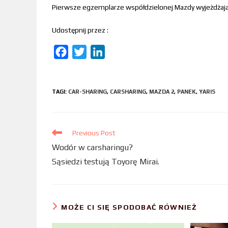
Pierwsze egzemplarze współdzielonej Mazdy wyjeżdżają 
Udostępnij przez :
F
T
L
a
w
i
c
i
n
TAGI
:
CAR-SHARING
,
CARSHARING
,
MAZDA 2
,
PANEK
,
YARIS
e
t
k
b
t
e
o
e
d
Previous Post
o
r
I
Wodór w carsharingu?
k
n
Sąsiedzi testują Toyorę Mirai.
MOŻE CI SIĘ SPODOBAĆ RÓWNIEŻ