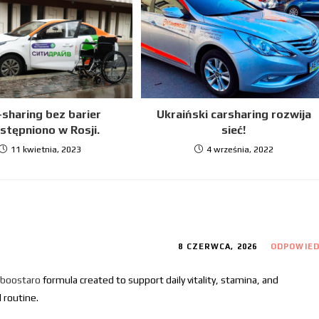
-sharing bez barier
Ukraiński carsharing rozwija
stępniono w Rosji.
sieć!
11 kwietnia, 2023
4 września, 2022
8 CZERWCA, 2026
ODPOWIE
boostaro
formula created to support daily vitality, stamina, and
 routine.