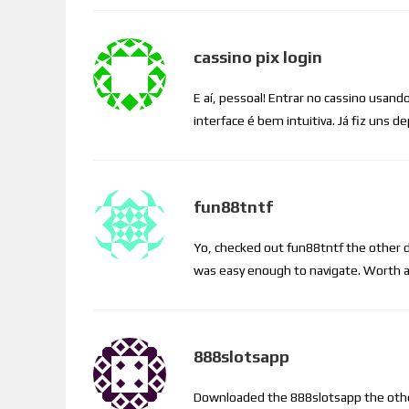
cassino pix login
E aí, pessoal! Entrar no cassino usando 
interface é bem intuitiva. Já fiz uns 
fun88tntf
Yo, checked out fun88tntf the other d
was easy enough to navigate. Worth a 
888slotsapp
Downloaded the 888slotsapp the other