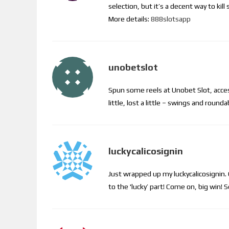
selection, but it’s a decent way to ki
More details:
888slotsapp
unobetslot
Spun some reels at Unobet Slot, access
little, lost a little – swings and roun
luckycalicosignin
Just wrapped up my luckycalicosignin. Q
to the 'lucky’ part! Come on, big win! 