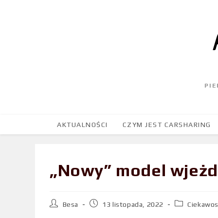
PI
AKTUALNOŚCI
CZYM JEST CARSHARING
„Nowy” model wjeżdż
Besa
13 listopada, 2022
Ciekawos