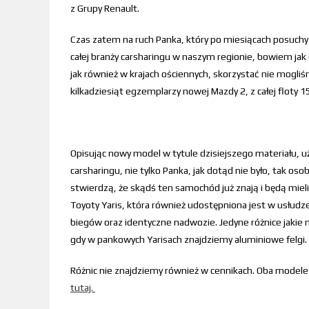
z Grupy Renault.
Czas zatem na ruch Panka, który po miesiącach posuchy
całej branży carsharingu w naszym regionie, bowiem jak
jak również w krajach ościennych, skorzystać nie mogl
kilkadziesiąt egzemplarzy nowej Mazdy 2, z całej floty 
Opisując nowy model w tytule dzisiejszego materiału, u
carsharingu, nie tylko Panka, jak dotąd nie było, tak os
stwierdzą, że skądś ten samochód już znają i będą mieli
Toyoty Yaris, która również udostępniona jest w usłudz
biegów oraz identyczne nadwozie. Jedyne różnice jakie
gdy w pankowych Yarisach znajdziemy aluminiowe felgi.
Różnic nie znajdziemy również w cennikach. Oba modele 
tutaj.