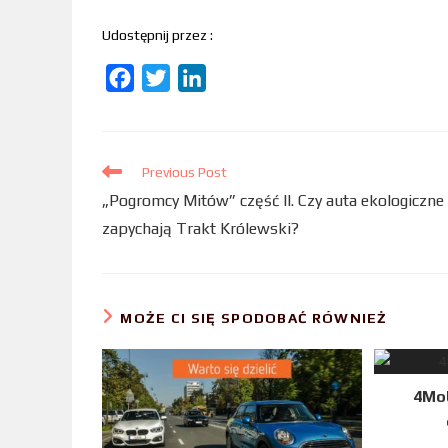
Udostępnij przez :
F
T
L
a
w
i
c
i
n
e
t
k
Previous Post
b
t
e
„Pogromcy Mitów” część II. Czy auta ekologiczne
o
e
d
zapychają Trakt Królewski?
o
r
I
k
n
MOŻE CI SIĘ SPODOBAĆ RÓWNIEŻ
4Mob