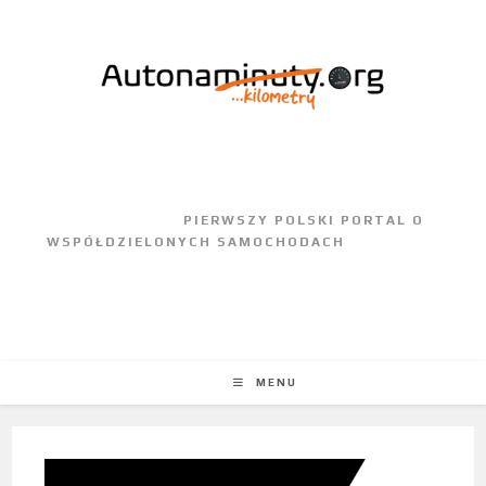
					PIERWSZY POLSKI PORTAL O 
WSPÓŁDZIELONYCH SAMOCHODACH				
MENU