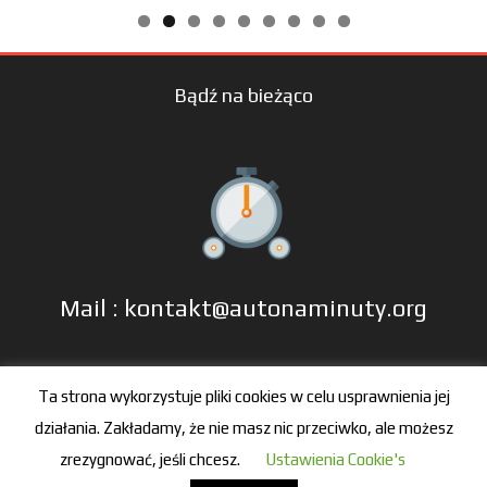
Bądź na bieżąco
Mail : kontakt@autonaminuty.org
tel: +48 606 666 993
Ta strona wykorzystuje pliki cookies w celu usprawnienia jej
działania. Zakładamy, że nie masz nic przeciwko, ale możesz
zrezygnować, jeśli chcesz.
Ustawienia Cookie's