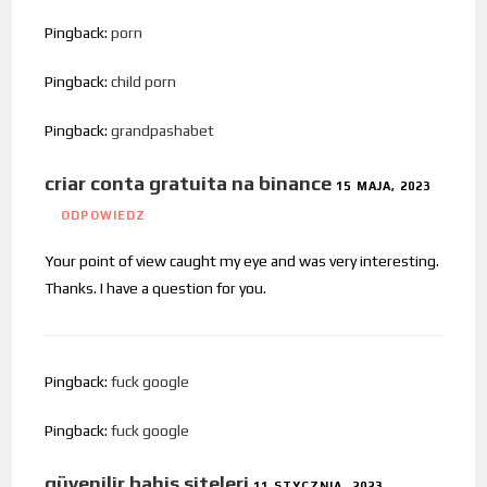
Pingback:
porn
Pingback:
child porn
Pingback:
grandpashabet
criar conta gratuita na binance
15 MAJA, 2023
ODPOWIEDZ
Your point of view caught my eye and was very interesting.
Thanks. I have a question for you.
Pingback:
fuck google
Pingback:
fuck google
güvenilir bahis siteleri
11 STYCZNIA, 2023