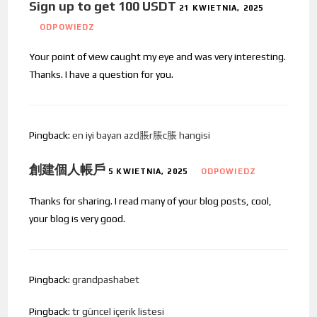
Sign up to get 100 USDT
21 KWIETNIA, 2025
ODPOWIEDZ
Your point of view caught my eye and was very interesting.
Thanks. I have a question for you.
Pingback:
en iyi bayan azd脹r脹c脹 hangisi
創建個人帳戶
5 KWIETNIA, 2025
ODPOWIEDZ
Thanks for sharing. I read many of your blog posts, cool,
your blog is very good.
Pingback:
grandpashabet
Pingback:
tr güncel içerik listesi