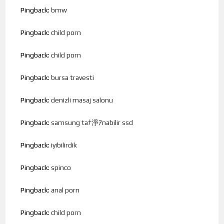
Pingback:
bmw
Pingback:
child porn
Pingback:
child porn
Pingback:
bursa travesti
Pingback:
denizli masaj salonu
Pingback:
samsung taﾅ淨ｱnabilir ssd
Pingback:
iyibilirdik
Pingback:
spinco
Pingback:
anal porn
Pingback:
child porn