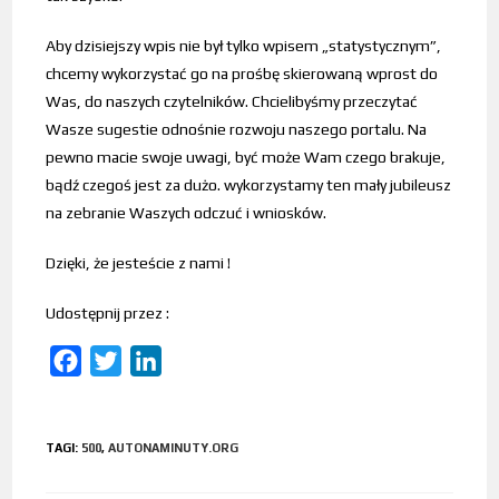
Aby dzisiejszy wpis nie był tylko wpisem „statystycznym”,
chcemy wykorzystać go na prośbę skierowaną wprost do
Was, do naszych czytelników. Chcielibyśmy przeczytać
Wasze sugestie odnośnie rozwoju naszego portalu. Na
pewno macie swoje uwagi, być może Wam czego brakuje,
bądź czegoś jest za dużo. wykorzystamy ten mały jubileusz
na zebranie Waszych odczuć i wniosków.
Dzięki, że jesteście z nami !
Udostępnij przez :
F
T
L
a
w
i
c
i
n
TAGI
:
500
,
AUTONAMINUTY.ORG
e
t
k
b
t
e