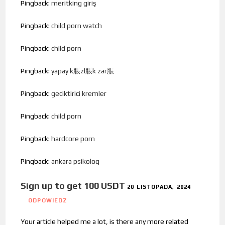
Pingback:
meritking giriş
Pingback:
child porn watch
Pingback:
child porn
Pingback:
yapay k脹zl脹k zar脹
Pingback:
geciktirici kremler
Pingback:
child porn
Pingback:
hardcore porn
Pingback:
ankara psikolog
Sign up to get 100 USDT
20 LISTOPADA, 2024
ODPOWIEDZ
Your article helped me a lot, is there any more related