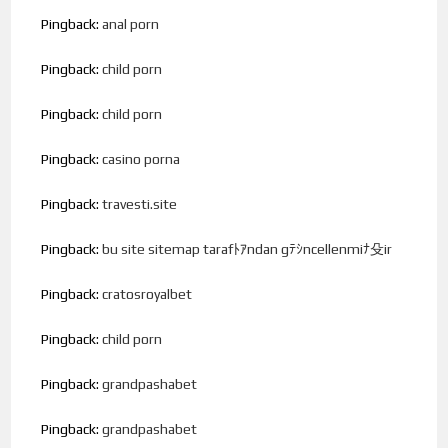
Pingback:
anal porn
Pingback:
child porn
Pingback:
child porn
Pingback:
casino porna
Pingback:
travesti.site
Pingback:
bu site sitemap tarafﾄｱndan gﾃｼncellenmiﾅ殳ir
Pingback:
cratosroyalbet
Pingback:
child porn
Pingback:
grandpashabet
Pingback:
grandpashabet