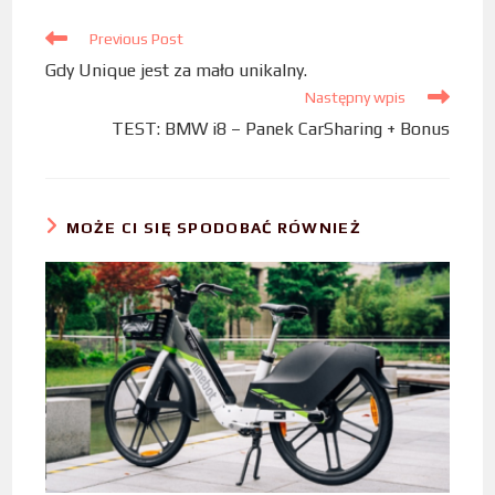
o
e
d
Previous Post
o
r
I
Gdy Unique jest za mało unikalny.
k
n
Następny wpis
TEST: BMW i8 – Panek CarSharing + Bonus
MOŻE CI SIĘ SPODOBAĆ RÓWNIEŻ