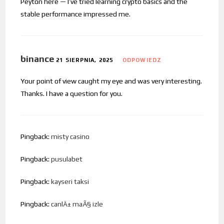
Peyton here — I’ve tried learning crypto basics and the
stable performance impressed me.
binance
21 SIERPNIA, 2025
ODPOWIEDZ
Your point of view caught my eye and was very interesting.
Thanks. I have a question for you.
Pingback:
misty casino
Pingback:
pusulabet
Pingback:
kayseri taksi
Pingback:
canlÄ± maÃ§ izle