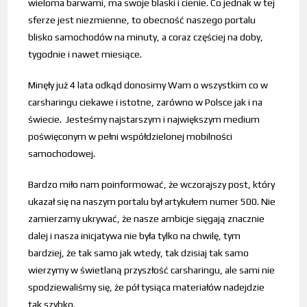
wieloma barwami, ma swoje blaski i cienie. Co jednak w tej
sferze jest niezmienne, to obecność naszego portalu
blisko samochodów na minuty, a coraz częściej na doby,
tygodnie i nawet miesiące.
Minęły już 4 lata odkąd donosimy Wam o wszystkim co w
carsharingu ciekawe i istotne, zarówno w Polsce jak i na
świecie. Jesteśmy najstarszym i największym medium
poświęconym w pełni współdzielonej mobilności
samochodowej.
Bardzo miło nam poinformować, że wczorajszy post, który
ukazał się na naszym portalu był artykułem numer 500. Nie
zamierzamy ukrywać, że nasze ambicje sięgają znacznie
dalej i nasza inicjatywa nie była tylko na chwilę, tym
bardziej, że tak samo jak wtedy, tak dzisiaj tak samo
wierzymy w świetlaną przyszłość carsharingu, ale sami nie
spodziewaliśmy się, że pół tysiąca materiałów nadejdzie
tak szybko.