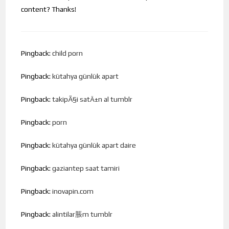
content? Thanks!
Pingback:
child porn
Pingback:
kütahya günlük apart
Pingback:
takipÃ§i satÄ±n al tumblr
Pingback:
porn
Pingback:
kütahya günlük apart daire
Pingback:
gaziantep saat tamiri
Pingback:
inovapin.com
Pingback:
alintilar脹m tumblr