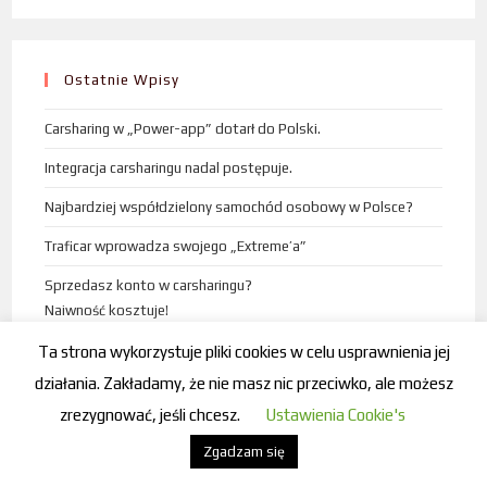
Ostatnie Wpisy
Carsharing w „Power-app” dotarł do Polski.
Integracja carsharingu nadal postępuje.
Najbardziej współdzielony samochód osobowy w Polsce?
Traficar wprowadza swojego „Extreme’a”
Sprzedasz konto w carsharingu?
Naiwność kosztuje!
Ta strona wykorzystuje pliki cookies w celu usprawnienia jej
działania. Zakładamy, że nie masz nic przeciwko, ale możesz
zrezygnować, jeśli chcesz.
Ustawienia Cookie's
Archiwa
Zgadzam się
grudzień 2023
(1)