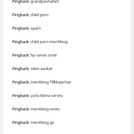
Pingback:
grandpashabet
Pingback:
child porn
Pingback:
spam
Pingback:
child porn meritking
Pingback:
hp servis izmir
Pingback:
silivri avukat
Pingback:
meritking ﾅ殃kayetvar
Pingback:
çorlu klima servisi
Pingback:
meritking news
Pingback:
meritking gir