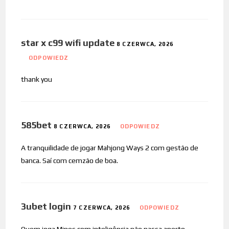
star x c99 wifi update
8 CZERWCA, 2026
ODPOWIEDZ
thank you
585bet
8 CZERWCA, 2026
ODPOWIEDZ
A tranquilidade de jogar Mahjong Ways 2 com gestão de
banca. Saí com cemzão de boa.
3ubet login
7 CZERWCA, 2026
ODPOWIEDZ
Quem joga Mines com inteligência não passa aperto.