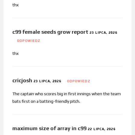
thx
c99 female seeds grow report
23 LIPCA, 2026
ODPOWIEDZ
thx
cricjosh
23 LIPCA, 2026
ODPOWIEDZ
The captain who scores big in first innings when the team
bats first on a batting-friendly pitch.
maximum size of array in c99
22 LIPCA, 2026