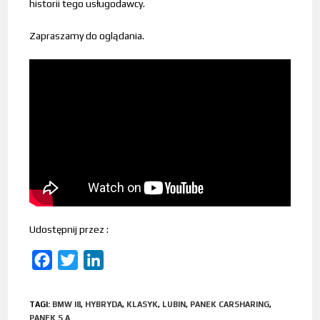
historii tego usługodawcy.
Zapraszamy do oglądania.
Udostępnij przez :
F
T
L
a
w
i
c
i
n
TAGI
:
BMW I8
,
HYBRYDA
,
KLASYK
,
LUBIN
,
PANEK CARSHARING
,
e
t
k
PANEK S.A.