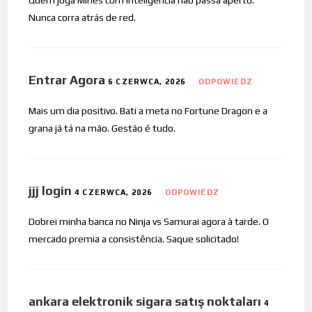
Nunca corra atrás de red.
Entrar Agora
6 CZERWCA, 2026
ODPOWIEDZ
Mais um dia positivo. Bati a meta no Fortune Dragon e a
grana já tá na mão. Gestão é tudo.
jjj login
4 CZERWCA, 2026
ODPOWIEDZ
Dobrei minha banca no Ninja vs Samurai agora à tarde. O
mercado premia a consistência. Saque solicitado!
ankara elektronik sigara satış noktaları
4