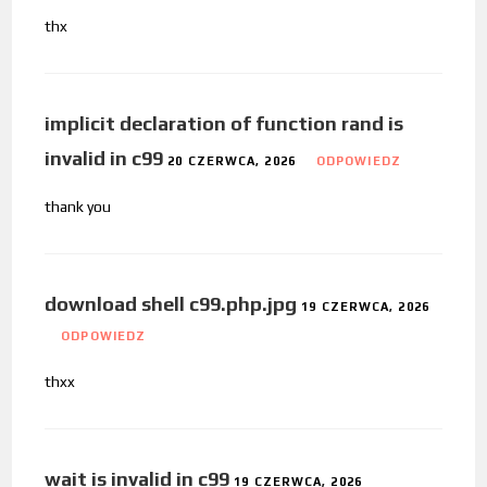
thx
implicit declaration of function rand is
invalid in c99
20 CZERWCA, 2026
ODPOWIEDZ
thank you
download shell c99.php.jpg
19 CZERWCA, 2026
ODPOWIEDZ
thxx
wait is invalid in c99
19 CZERWCA, 2026