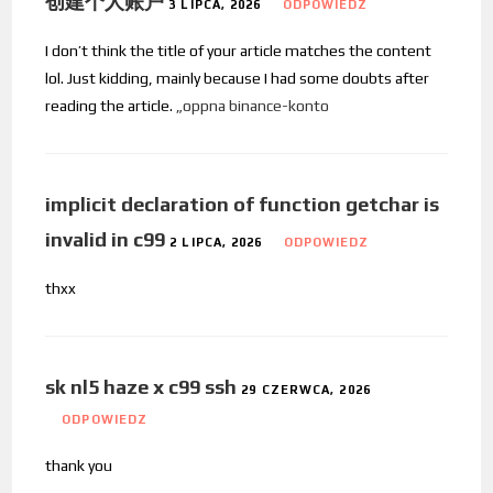
创建个人账户
3 LIPCA, 2026
ODPOWIEDZ
I don’t think the title of your article matches the content
lol. Just kidding, mainly because I had some doubts after
reading the article.
„oppna binance-konto
implicit declaration of function getchar is
invalid in c99
2 LIPCA, 2026
ODPOWIEDZ
thxx
sk nl5 haze x c99 ssh
29 CZERWCA, 2026
ODPOWIEDZ
thank you