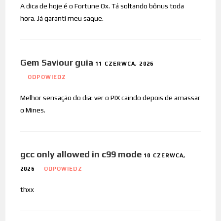
A dica de hoje é o Fortune Ox. Tá soltando bônus toda
hora. Já garanti meu saque.
Gem Saviour guia
11 CZERWCA, 2026
ODPOWIEDZ
Melhor sensação do dia: ver o PIX caindo depois de amassar
o Mines.
gcc only allowed in c99 mode
10 CZERWCA,
2026
ODPOWIEDZ
thxx