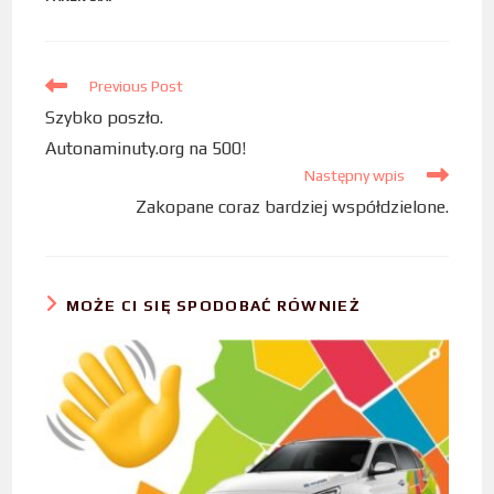
b
t
e
o
e
d
Previous Post
o
r
I
Szybko poszło.
k
n
Autonaminuty.org na 500!
Następny wpis
Zakopane coraz bardziej współdzielone.
MOŻE CI SIĘ SPODOBAĆ RÓWNIEŻ