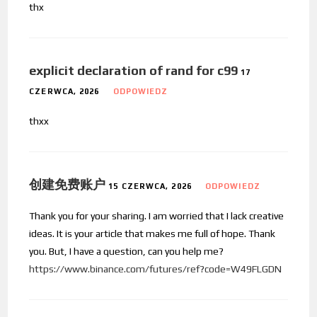
thx
explicit declaration of rand for c99
17
CZERWCA, 2026
ODPOWIEDZ
thxx
创建免费账户
15 CZERWCA, 2026
ODPOWIEDZ
Thank you for your sharing. I am worried that I lack creative
ideas. It is your article that makes me full of hope. Thank
you. But, I have a question, can you help me?
https://www.binance.com/futures/ref?code=W49FLGDN