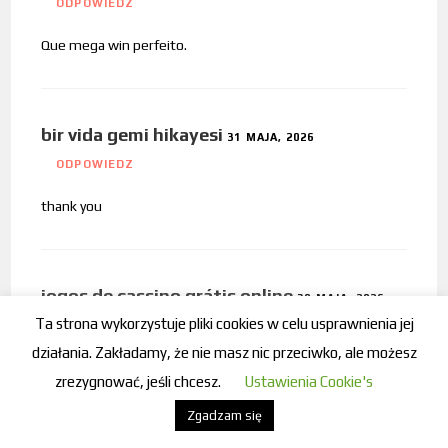
ODPOWIEDZ
Que mega win perfeito.
bir vida gemi hikayesi
31 MAJA, 2026
ODPOWIEDZ
thank you
jogos de cassino grátis online
30 MAJA, 2026
Ta strona wykorzystuje pliki cookies w celu usprawnienia jej
ODPOWIEDZ
działania. Zakładamy, że nie masz nic przeciwko, ale możesz
Aí sim. O Fortune Ox não para de soltar carta boa. Gestão
zrezygnować, jeśli chcesz.
Ustawienia Cookie's
de banca em primeiro lugar.
Zgadzam się