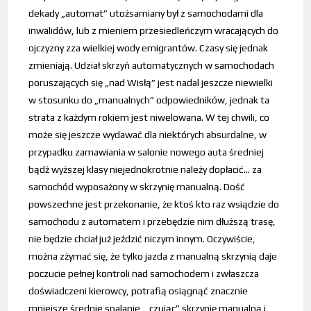
dekady „automat” utożsamiany był z samochodami dla
inwalidów, lub z mieniem przesiedleńczym wracających do
ojczyzny zza wielkiej wody emigrantów. Czasy się jednak
zmieniają. Udział skrzyń automatycznych w samochodach
poruszających się „nad Wisłą” jest nadal jeszcze niewielki
w stosunku do „manualnych” odpowiedników, jednak ta
strata z każdym rokiem jest niwelowana. W tej chwili, co
może się jeszcze wydawać dla niektórych absurdalne, w
przypadku zamawiania w salonie nowego auta średniej
bądź wyższej klasy niejednokrotnie należy dopłacić… za
samochód wyposażony w skrzynię manualną. Dość
powszechne jest przekonanie, że ktoś kto raz wsiądzie do
samochodu z automatem i przebędzie nim dłuższą trasę,
nie będzie chciał już jeździć niczym innym. Oczywiście,
można zżymać się, że tylko jazda z manualną skrzynią daje
poczucie pełnej kontroli nad samochodem i zwłaszcza
doświadczeni kierowcy, potrafią osiągnąć znacznie
mniejsze średnie spalanie, „czując” skrzynię manualną i