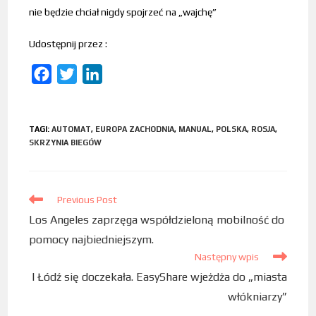
nie będzie chciał nigdy spojrzeć na „wajchę”
Udostępnij przez :
F
T
L
a
w
i
c
i
n
TAGI
:
AUTOMAT
,
EUROPA ZACHODNIA
,
MANUAL
,
POLSKA
,
ROSJA
,
e
t
k
SKRZYNIA BIEGÓW
b
t
e
o
e
d
o
r
I
Previous Post
k
n
Los Angeles zaprzęga współdzieloną mobilność do
pomocy najbiedniejszym.
Następny wpis
I Łódź się doczekała. EasyShare wjeżdża do „miasta
włókniarzy”