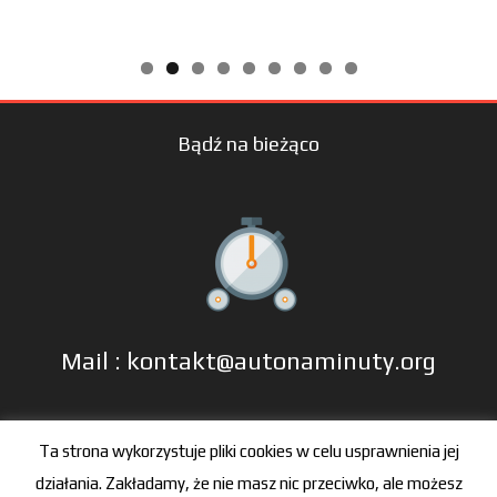
Bądź na bieżąco
Mail : kontakt@autonaminuty.org
tel: +48 606 666 993
Ta strona wykorzystuje pliki cookies w celu usprawnienia jej
działania. Zakładamy, że nie masz nic przeciwko, ale możesz