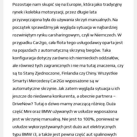
Pozostaje nam skupić się na Europie, która jako tradycyjny
rynek i kolebka motoryzacji, przez długie lata
przyzwyczajona była do używania skrzyń manualnych. Na
początek sprawdźmy jak wygląda sytuacja w najbardziej
rozwiniętym rynku carsharingowym, czyli w Niemczech. W
przypadku Car2go, cała flota tego usługodawcy oparta jest
na pojazdach z automatyczną skrzynią biegów. Taka
konfiguracja dotyczy zarówno ich niemieckich oddziałów,
ale również tych zagranicznych i nie ma tutaj znaczenia, czy
są to Stany Zjednoczone, Finlandia czy Chiny. Wszystkie
Smarty i Mercedesy Car2Go wyposażone są w
automatyczne skrzynie. Jak zatem wygląda sytuacja u ich
jeszcze do niedawna konkurenta, a obecnie partnera –
DriveNow? Tutaj o dziwo mamy znaczącą różnicę. Duża
część Mini oraz BMW używanych w usłudze wyposażona
jest w skrzynię manualną. Nie jest to 100%, ponieważ w
usłudze wykorzystywanych jest dużo aut elektrycznych
typu BMW i3, a także jest pewna część aut spalinowych