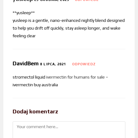
**yusleep**
yusleep is a gentle, nano-enhanced nightly blend designed
to help you drift off quickly, stay asleep longer, and wake
feeling clear
DavidBem
8 LIPCA, 2021
ODPOWIEDZ
stromectol liquid
ivermectin for humans for sale
–
ivermectin buy australia
Dodaj komentarz