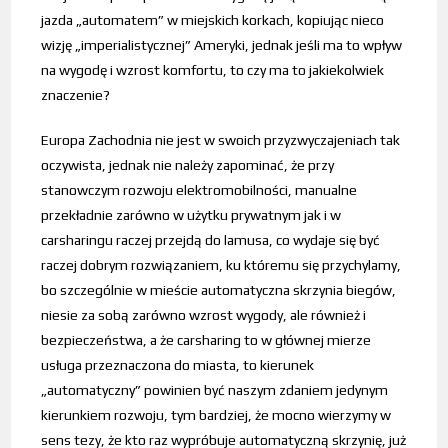
jazda „automatem” w miejskich korkach, kopiując nieco
wizję „imperialistycznej” Ameryki, jednak jeśli ma to wpływ
na wygodę i wzrost komfortu, to czy ma to jakiekolwiek
znaczenie?
Europa Zachodnia nie jest w swoich przyzwyczajeniach tak
oczywista, jednak nie należy zapominać, że przy
stanowczym rozwoju elektromobilności, manualne
przekładnie zarówno w użytku prywatnym jak i w
carsharingu raczej przejdą do lamusa, co wydaje się być
raczej dobrym rozwiązaniem, ku któremu się przychylamy,
bo szczególnie w mieście automatyczna skrzynia biegów,
niesie za sobą zarówno wzrost wygody, ale również i
bezpieczeństwa, a że carsharing to w głównej mierze
usługa przeznaczona do miasta, to kierunek
„automatyczny” powinien być naszym zdaniem jedynym
kierunkiem rozwoju, tym bardziej, że mocno wierzymy w
sens tezy, że kto raz wypróbuje automatyczną skrzynię, już