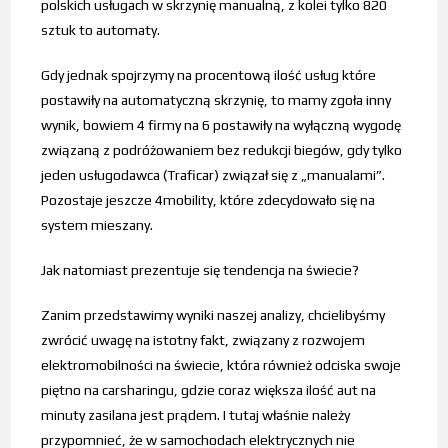
polskich usługach w skrzynię manualną, z kolei tylko 820
sztuk to automaty.
Gdy jednak spojrzymy na procentową ilość usług które
postawiły na automatyczną skrzynię, to mamy zgoła inny
wynik, bowiem 4 firmy na 6 postawiły na wyłączną wygodę
związaną z podróżowaniem bez redukcji biegów, gdy tylko
jeden usługodawca (Traficar) związał się z „manualami”.
Pozostaje jeszcze 4mobility, które zdecydowało się na
system mieszany.
Jak natomiast prezentuje się tendencja na świecie?
Zanim przedstawimy wyniki naszej analizy, chcielibyśmy
zwrócić uwagę na istotny fakt, związany z rozwojem
elektromobilności na świecie, która również odciska swoje
piętno na carsharingu, gdzie coraz większa ilość aut na
minuty zasilana jest prądem. I tutaj właśnie należy
przypomnieć, że w samochodach elektrycznych nie