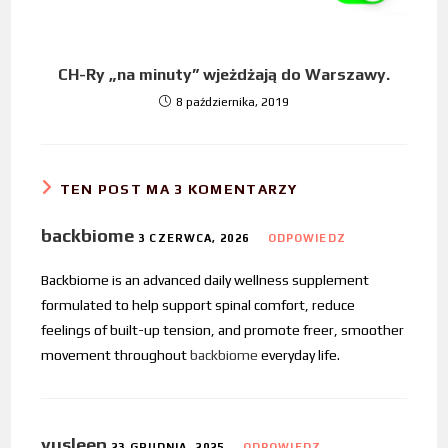
CH-Ry „na minuty” wjeżdżają do Warszawy.
8 października, 2019
TEN POST MA 3 KOMENTARZY
backbiome
3 CZERWCA, 2026
ODPOWIEDZ
Backbiome is an advanced daily wellness supplement
formulated to help support spinal comfort, reduce
feelings of built-up tension, and promote freer, smoother
movement throughout
backbiome
everyday life.
yusleep
23 GRUDNIA, 2025
ODPOWIEDZ