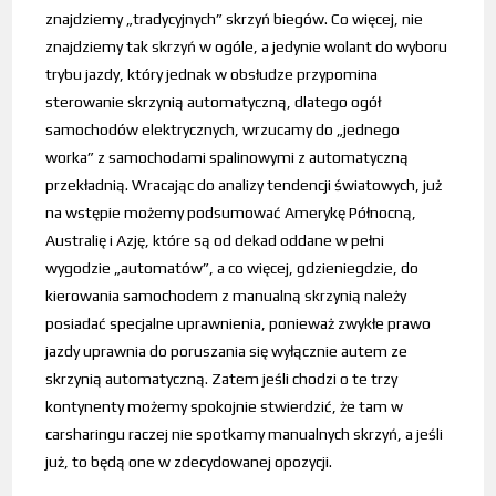
znajdziemy „tradycyjnych” skrzyń biegów. Co więcej, nie
znajdziemy tak skrzyń w ogóle, a jedynie wolant do wyboru
trybu jazdy, który jednak w obsłudze przypomina
sterowanie skrzynią automatyczną, dlatego ogół
samochodów elektrycznych, wrzucamy do „jednego
worka” z samochodami spalinowymi z automatyczną
przekładnią. Wracając do analizy tendencji światowych, już
na wstępie możemy podsumować Amerykę Północną,
Australię i Azję, które są od dekad oddane w pełni
wygodzie „automatów”, a co więcej, gdzieniegdzie, do
kierowania samochodem z manualną skrzynią należy
posiadać specjalne uprawnienia, ponieważ zwykłe prawo
jazdy uprawnia do poruszania się wyłącznie autem ze
skrzynią automatyczną. Zatem jeśli chodzi o te trzy
kontynenty możemy spokojnie stwierdzić, że tam w
carsharingu raczej nie spotkamy manualnych skrzyń, a jeśli
już, to będą one w zdecydowanej opozycji.