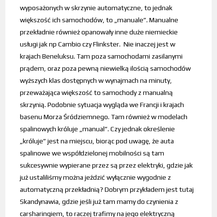
wyposażonych w skrzynie automatyczne, to jednak
większość ich samochodów, to „manuale”. Manualne
przekładnie również opanowały inne duże niemieckie
usługi jak np Cambio czy Flinkster. Nie inaczej jest w
krajach Beneluksu. Tam poza samochodami zasilanymi
prądem, oraz poza pewną niewielką ilością samochodów
wyższych klas dostępnych w wynajmach na minuty,
przeważająca większość to samochody z manualną
skrzynią. Podobnie sytuacja wygląda we Francji i krajach
basenu Morza Śródziemnego. Tam również w modelach
spalinowych króluje „manual”. Czy jednak określenie
„króluje” jest na miejscu, biorąc pod uwagę, że auta
spalinowe we współdzielonej mobilności są tam
sukcesywnie wypierane przez są przez elektryki, gdzie jak
już ustaliliśmy można jeździć wyłącznie wygodnie z
automatyczną przekładnią? Dobrym przykładem jest tutaj
Skandynawia, gdzie jeśli już tam mamy do czynienia z
carsharingiem, to raczej trafimy na jego elektryczną