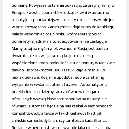
odmianę. Powyższe ustalenia pokazują, że przynajmniej w
Europie kwestia sporu który rodzaj skrzyni w autach na
minuty jest popularniejszy a co za tym idzie lepszy, nie jest
w pełni rozwiązana. Zanim jednak dojdziemy do konkluzji,
należy wspomnieć coś o rynku, który został póki co
pominięty, a jednak na to zdecydowanie nie zasługuje.
Mamy tutaj na myśli rynek wschodni. Rosja jest bardzo
dynamicznie rozwijającym są krajem dla usług
współdzielonej mobilności. Ilość aut na minuty w Moskwie
dawno już przekroczyła 3000 sztuk i ciągle rośnie. Co
jednak ciekawe, Rosjanie upodobali sobie carsharing
wyłącznie w wydaniu automatycznym. Automatyczną
przekładnie znajdziemy tam zarówno w usługach
oferujących wyższą klasę samochodów na minuty, ale
również „automat” będzie na nas czekał w samochodach
kompaktowych, a także w takich ciekawostkach jak
chińskie samochody Lifan, czy tamtejsza Łada Granta.
Rosjanie w pełni postawili na wygodę jaką niesie za sobą