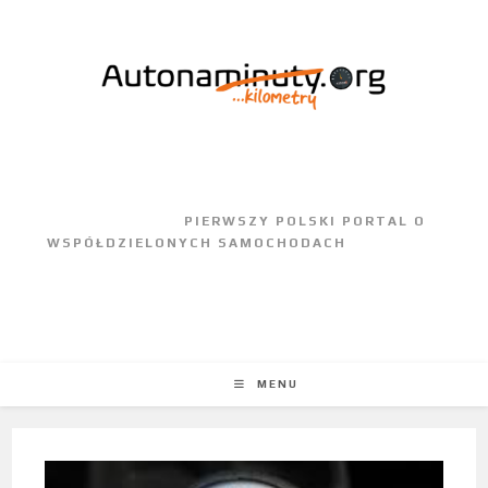
					PIERWSZY POLSKI PORTAL O 
WSPÓŁDZIELONYCH SAMOCHODACH				
MENU