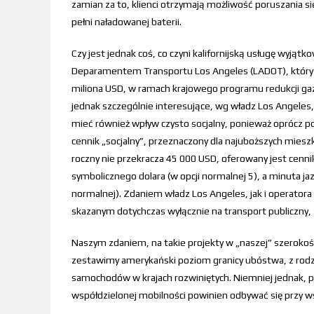
zamian za to, klienci otrzymają możliwość poruszania 
pełni naładowanej baterii.
Czy jest jednak coś, co czyni kalifornijską usługę wyj
Deparamentem Transportu Los Angeles (LADOT), który zd
miliona USD, w ramach krajowego programu redukcji gazó
jednak szczególnie interesujące, wg władz Los Angeles
mieć również wpływ czysto socjalny, ponieważ oprócz p
cennik „socjalny”, przeznaczony dla najuboższych mies
roczny nie przekracza 45 000 USD, oferowany jest cenn
symbolicznego dolara (w opcji normalnej 5), a minuta j
normalnej). Zdaniem władz Los Angeles, jak i operato
skazanym dotychczas wyłącznie na transport publiczny, 
Naszym zdaniem, na takie projekty w „naszej” szerokośc
zestawimy amerykański poziom granicy ubóstwa, z rod
samochodów w krajach rozwiniętych. Niemniej jednak, prz
współdzielonej mobilności powinien odbywać się przy w