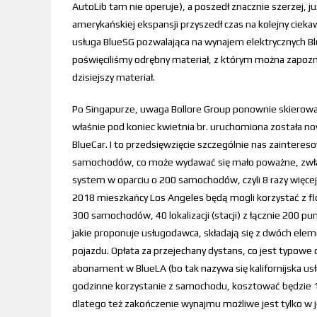
AutoLib tam nie operuje), a poszedł znacznie szerzej, 
amerykańskiej ekspansji przyszedł czas na kolejny ciek
usługa BlueSG pozwalająca na wynajem elektrycznych Bl
poświęciliśmy odrębny materiał, z którym można zapozn
dzisiejszy materiał.
Po Singapurze, uwaga Bollore Group ponownie skierowan
właśnie pod koniec kwietnia br. uruchomiona została n
BlueCar. I to przedsięwzięcie szczególnie nas zainteresowa
samochodów, co może wydawać się mało poważne, zwłasz
system w oparciu o 200 samochodów, czyli 8 razy więcej.
2018 mieszkańcy Los Angeles będą mogli korzystać z flo
300 samochodów, 40 lokalizacji (stacji) z łącznie 200 p
jakie proponuje usługodawca, składają się z dwóch elemen
pojazdu. Opłata za przejechany dystans, co jest typowe d
abonament w BlueLA (bo tak nazywa się kalifornijska usł
godzinne korzystanie z samochodu, kosztować będzie 12
dlatego też zakończenie wynajmu możliwe jest tylko w je