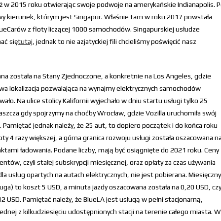
już w 2015 roku otwierając swoje podwoje na amerykańskie Indianapolis. 
awy kierunek, którym jest Singapur. Właśnie tam w roku 2017 powstała
ueCarów z floty liczącej 1000 samochodów. Singapurskiej usłudze
ać się
tutaj
, jednak to nie azjatyckiej fili chcieliśmy poświęcić nasz
a została na Stany Zjednoczone, a konkretnie na Los Angeles, gdzie
owa lokalizacja pozwalająca na wynajmy elektrycznych samochodów
ło. Na ulice stolicy Kalifornii wyjechało w dniu startu usługi tylko 25
cza gdy spojrzymy na choćby Wrocław, gdzie Vozilla uruchomiła swój
 Pamiętać jednak należy, że 25 aut, to dopiero początek i do końca roku
ty 4 razy większej, a górna granica rozwoju usługi została oszacowana n
unktami ładowania. Podane liczby, mają być osiągnięte do 2021 roku. Ceny
tów, czyli stałej subskrypcji miesięcznej, oraz opłaty za czas używania
la usług opartych na autach elektrycznych, nie jest pobierana. Miesięczny
uga) to koszt 5 USD, a minuta jazdy oszacowana została na 0,20 USD, czy
 USD. Pamiętać należy, że BlueLA jest usługą w pełni stacjonarną,
dnej z kilkudziesięciu udostępnionych stacji na terenie całego miasta. W