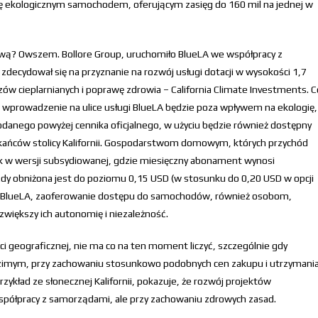
się ekologicznym samochodem, oferującym zasięg do 160 mil na jednej w
ątkową? Owszem. Bollore Group, uruchomiło BlueLA we współpracy z
ecydował się na przyznanie na rozwój usługi dotacji w wysokości 1,7
w cieplarnianych i poprawę zdrowia – California Climate Investments. C
, wprowadzenie na ulice usługi BlueLA będzie poza wpływem na ekologię,
odanego powyżej cennika oficjalnego, w użyciu będzie również dostępny
zkańców stolicy Kalifornii. Gospodarstwom domowym, których przychód
ik w wersji subsydiowanej, gdzie miesięczny abonament wynosi
azdy obniżona jest do poziomu 0,15 USD (w stosunku do 0,20 USD w opcji
ra BlueLA, zaoferowanie dostępu do samochodów, również osobom,
zwiększy ich autonomię i niezależność.
i geograficznej, nie ma co na ten moment liczyć, szczególnie gdy
zimym, przy zachowaniu stosunkowo podobnych cen zakupu i utrzymani
ykład ze słonecznej Kalifornii, pokazuje, że rozwój projektów
spółpracy z samorządami, ale przy zachowaniu zdrowych zasad.