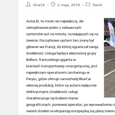
SharEk
2 maja, 2018
Świat
AutoLib, to może nie największy, ale
zdecydowanie jeden z ciekawszych
systemów aut na minuty, rozwijających się na
świecie. Początkowo system ten znany był
głównie we Francji, do której ograniczał swoją
działalność. Usługa będąca własnością grupy
Bollore, francuskiego giganta w
branżach transportowej i energetycznej, jest
największym operatorem carsharingu w
Paryżu, gdzie oferuje samochody BlueCar
własnej produkcji, które są autami wyłącznie
elektrycznymi. Działalność usługi
charakteryzuje się brakiem barier
geograficznych, ponieważ operator, po wprowadzeniu sw
swoich działań na ekspansję europejską (są plany stwo