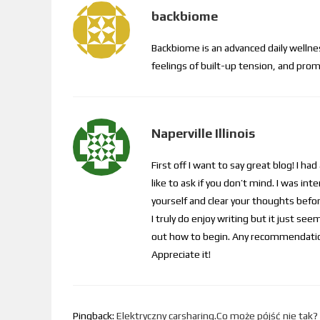
backbiome
Backbiome is an advanced daily welln
feelings of built-up tension, and p
Naperville Illinois
First off I want to say great blog! I had
like to ask if you don’t mind. I was i
yourself and clear your thoughts before
I truly do enjoy writing but it just se
out how to begin. Any recommendatio
Appreciate it!
Pingback:
Elektryczny carsharing.Co może pójść nie tak