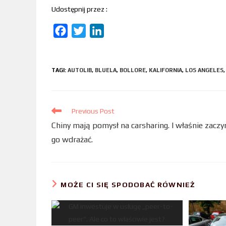
Udostępnij przez :
F
T
L
a
w
i
c
i
n
TAGI
:
AUTOLIB
,
BLUELA
,
BOLLORE
,
KALIFORNIA
,
LOS ANGELES
,
e
t
k
b
t
e
o
e
d
Previous Post
o
r
I
Chiny mają pomysł na carsharing. I właśnie zaczy
k
n
go wdrażać.
MOŻE CI SIĘ SPODOBAĆ RÓWNIEŻ