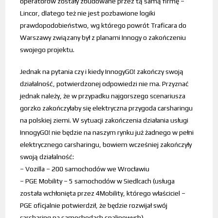
operatorów zostały zbudowane przez tą samą firmę –
Lincor, dlatego też nie jest pozbawione logiki
prawdopodobieństwo, wg którego powrót Traficara do
Warszawy związany był z planami Innogy o zakończeniu
swojego projektu.
Jednak na pytania czy i kiedy InnogyGO! zakończy swoją
działalność, potwierdzonej odpowiedzi nie ma. Przyznać
jednak należy, że w przypadku najgorszego scenariusza
gorzko zakończyłaby się elektryczna przygoda carsharingu
na polskiej ziemi. W sytuacji zakończenia działania usługi
InnogyGO! nie będzie na naszym rynku już żadnego w pełni
elektrycznego carsharingu, bowiem wcześniej zakończyły
swoją działalność:
– Vozilla – 200 samochodów we Wrocławiu
– PGE Mobility – 5 samochodów w Siedlcach (usługa
została wchłonięta przez 4Mobility, którego właściciel –
PGE oficjalnie potwierdził, że będzie rozwijał swój
carsharing na samochodach spalinowych)