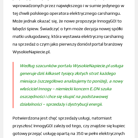
wprowadzonych przez największego i w sumie jedynego w
tej chwili polskiego operatora elektrycznego carsharingu.
Może jednak okazać się, że nowe propozycje InnogyGO! to
łabędzi śpiew. Świadczyć o tym może decyzja nowej spółki
matki usługodawcy, która wystawia elektryczny carsharing
na sprzedaż o czym jako pierwszy doniósł portal branżowy
WysokieNapiecie.pl.
Według szacunków portalu WysokieNapiecie.pl usługa
generuje dziś kilkaset tysięcy złotych strat każdego
miesiąca (szczegółowo analizujemy to poniżej), a nowy
właściciel Innogy – niemiecki koncern E.ON szuka
oszczędności i chce się skupić na podstawowej
działalności – sprzedaży i dystrybucji energii.
Potwierdzona jest chęć sprzedaży usługi, natomiast
przyszłosć InnogyGO! zależy od tego, czy znajdzie się kupiec
gotowy przejąć usługę opartą na 350 w pełni elektrycznych