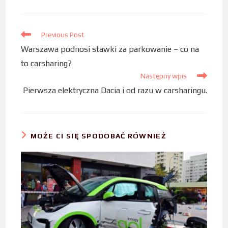
b
t
e
o
e
d
Previous Post
o
r
I
Warszawa podnosi stawki za parkowanie – co na
k
n
to carsharing?
Następny wpis
Pierwsza elektryczna Dacia i od razu w carsharingu.
MOŻE CI SIĘ SPODOBAĆ RÓWNIEŻ