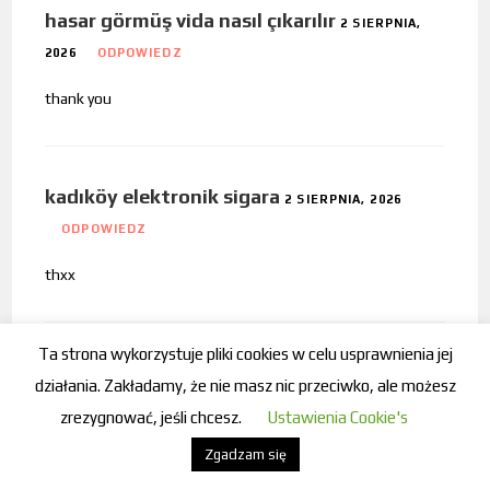
hasar görmüş vida nasıl çıkarılır
2 SIERPNIA,
2026
ODPOWIEDZ
thank you
kadıköy elektronik sigara
2 SIERPNIA, 2026
ODPOWIEDZ
thxx
Ta strona wykorzystuje pliki cookies w celu usprawnienia jej
vida tapası
2 SIERPNIA, 2026
ODPOWIEDZ
działania. Zakładamy, że nie masz nic przeciwko, ale możesz
zrezygnować, jeśli chcesz.
Ustawienia Cookie's
thank you
Zgadzam się