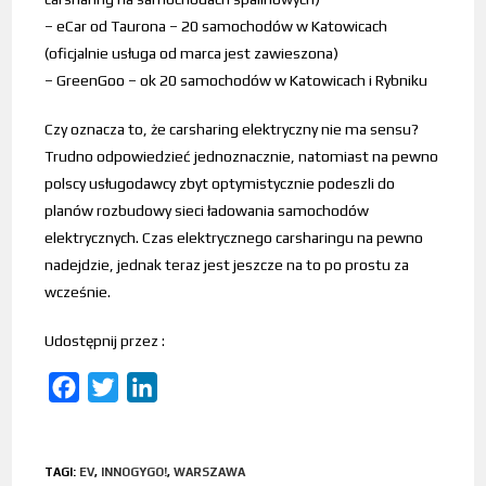
– eCar od Taurona – 20 samochodów w Katowicach
(oficjalnie usługa od marca jest zawieszona)
– GreenGoo – ok 20 samochodów w Katowicach i Rybniku
Czy oznacza to, że carsharing elektryczny nie ma sensu?
Trudno odpowiedzieć jednoznacznie, natomiast na pewno
polscy usługodawcy zbyt optymistycznie podeszli do
planów rozbudowy sieci ładowania samochodów
elektrycznych. Czas elektrycznego carsharingu na pewno
nadejdzie, jednak teraz jest jeszcze na to po prostu za
wcześnie.
Udostępnij przez :
F
T
L
a
w
i
c
i
n
TAGI
:
EV
,
INNOGYGO!
,
WARSZAWA
e
t
k