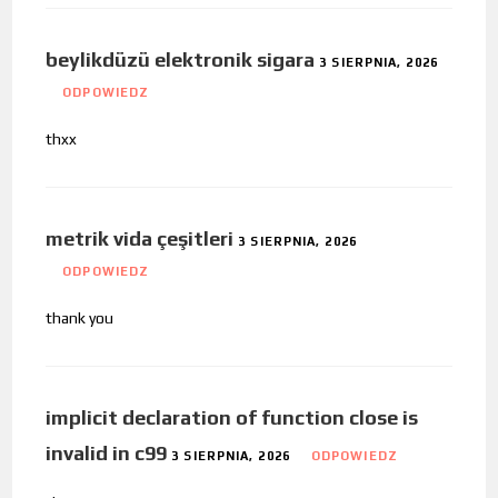
beylikdüzü elektronik sigara
3 SIERPNIA, 2026
ODPOWIEDZ
thxx
metrik vida çeşitleri
3 SIERPNIA, 2026
ODPOWIEDZ
thank you
implicit declaration of function close is
invalid in c99
3 SIERPNIA, 2026
ODPOWIEDZ