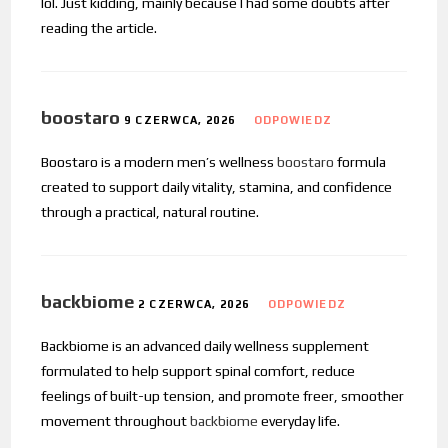
lol. Just kidding, mainly because I had some doubts after
reading the article.
boostaro
9 CZERWCA, 2026
ODPOWIEDZ
Boostaro is a modern men’s wellness
boostaro
formula
created to support daily vitality, stamina, and confidence
through a practical, natural routine.
backbiome
2 CZERWCA, 2026
ODPOWIEDZ
Backbiome is an advanced daily wellness supplement
formulated to help support spinal comfort, reduce
feelings of built-up tension, and promote freer, smoother
movement throughout
backbiome
everyday life.