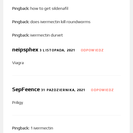
Pingback:
how to get sildenafil
Pingback:
does ivermectin kill roundworms
Pingback:
ivermectin durvet
neipsphex
3 LISTOPADA, 2021
ODPOWIEDZ
Viagra
SepFeence
31 PAŹDZIERNIKA, 2021
ODPOWIEDZ
Priligy
Pingback:
1 ivermectin