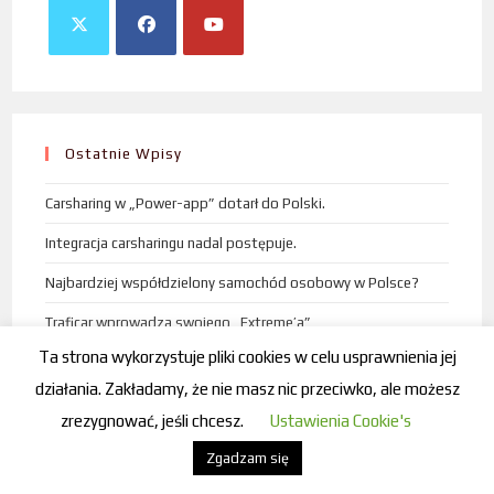
Ostatnie Wpisy
Carsharing w „Power-app” dotarł do Polski.
Integracja carsharingu nadal postępuje.
Najbardziej współdzielony samochód osobowy w Polsce?
Traficar wprowadza swojego „Extreme’a”
Ta strona wykorzystuje pliki cookies w celu usprawnienia jej
Sprzedasz konto w carsharingu?
Naiwność kosztuje!
działania. Zakładamy, że nie masz nic przeciwko, ale możesz
zrezygnować, jeśli chcesz.
Ustawienia Cookie's
Zgadzam się