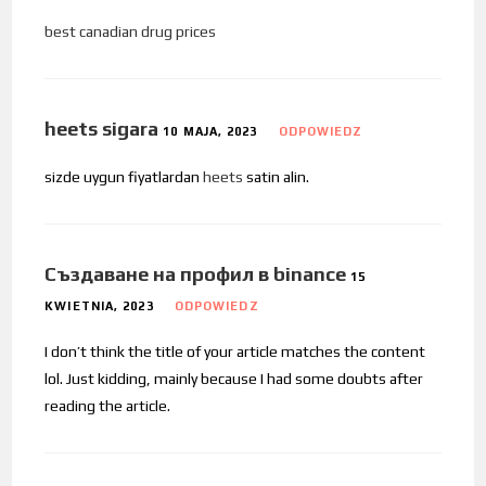
best canadian drug prices
heets sigara
10 MAJA, 2023
ODPOWIEDZ
sizde uygun fiyatlardan
heets
satin alin.
Създаване на профил в binance
15
KWIETNIA, 2023
ODPOWIEDZ
I don’t think the title of your article matches the content
lol. Just kidding, mainly because I had some doubts after
reading the article.