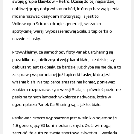
swojej grupie klasyków – Retro. Dzisiaj do tej najbardziej
nobliwej grupy dołączył samochód, którego bez wątpienia
można nazwać klasykiem motoryzacji, a jest to
Volkswagen Scirocco drugiej generacji, w rzadko
spotykanej wersji wyposażeniowej Scala, z tapicerką o
nazwie – Lasky.
Przywykliśmy, że samochody floty Panek CarSharing są
poza kilkoma, nielicznymi wyjątkami białe, ale dzisiejszy
debiutant jest tak biały, że bardziej już chyba się nie da, a to
za sprawą wspomnianej już tapicerki Lasky, która jest
właśnie biała. Na tapicerce zresztą nie koniec, ponieważ
znakiem rozpoznawczym wersji Scala, są również poziome
paski na tylnych lampach w kolorze nadwozia, która w
egzemplarzu Panek CarSharing są, a jakże, białe.
Pankowe Scirocco wyposażone jest w silnik o pojemności
1,8 generujący 90 koni mechanicznych. Złośliwi mogą
zarzucić, że auto ze swoją sportową sylwetką…. wygląda