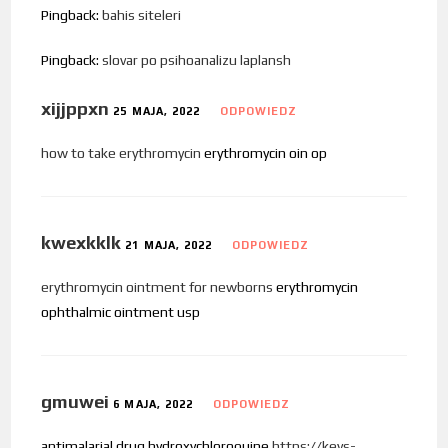
Pingback:
bahis siteleri
Pingback:
slovar po psihoanalizu laplansh
xijjppxn
25 MAJA, 2022
ODPOWIEDZ
how to take erythromycin
erythromycin oin op
kwexkklk
21 MAJA, 2022
ODPOWIEDZ
erythromycin ointment for newborns
erythromycin
ophthalmic ointment usp
gmuwei
6 MAJA, 2022
ODPOWIEDZ
antimalarial drug hydroxychloroquine
https://keys-