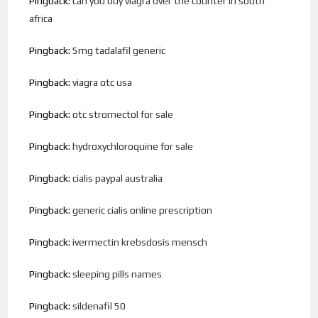
Pingback:
can you buy viagra over the counter in south
africa
Pingback:
5mg tadalafil generic
Pingback:
viagra otc usa
Pingback:
otc stromectol for sale
Pingback:
hydroxychloroquine for sale
Pingback:
cialis paypal australia
Pingback:
generic cialis online prescription
Pingback:
ivermectin krebsdosis mensch
Pingback:
sleeping pills names
Pingback:
sildenafil 50