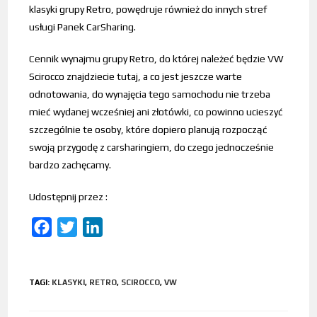
klasyki grupy Retro, powędruje również do innych stref
usługi Panek CarSharing.
Cennik wynajmu grupy Retro, do której należeć będzie VW
Scirocco znajdziecie tutaj, a co jest jeszcze warte
odnotowania, do wynajęcia tego samochodu nie trzeba
mieć wydanej wcześniej ani złotówki, co powinno ucieszyć
szczególnie te osoby, które dopiero planują rozpocząć
swoją przygodę z carsharingiem, do czego jednocześnie
bardzo zachęcamy.
Udostępnij przez :
F
T
L
a
w
i
c
i
n
TAGI
:
KLASYKI
,
RETRO
,
SCIROCCO
,
VW
e
t
k
b
t
e