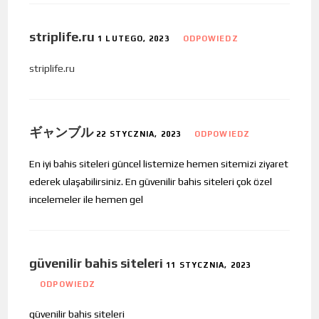
striplife.ru
1 LUTEGO, 2023
ODPOWIEDZ
striplife.ru
ギャンブル
22 STYCZNIA, 2023
ODPOWIEDZ
En iyi bahis siteleri güncel listemize hemen sitemizi ziyaret
ederek ulaşabilirsiniz. En güvenilir bahis siteleri çok özel
incelemeler ile hemen gel
güvenilir bahis siteleri
11 STYCZNIA, 2023
ODPOWIEDZ
güvenilir bahis siteleri