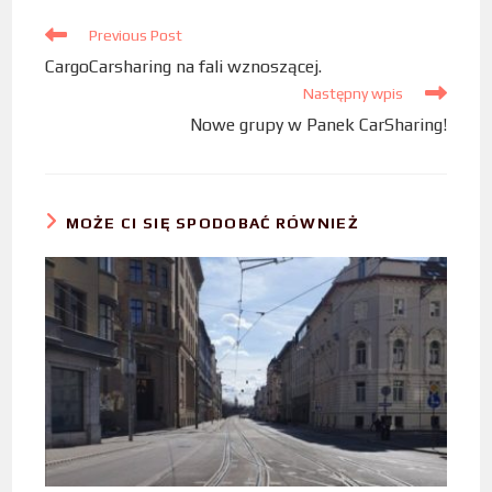
o
e
d
Previous Post
o
r
I
CargoCarsharing na fali wznoszącej.
k
n
Następny wpis
Nowe grupy w Panek CarSharing!
MOŻE CI SIĘ SPODOBAĆ RÓWNIEŻ