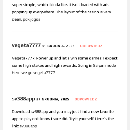
super simple, which I kinda like. It isn’t loaded with ads
popping up everywhere. The layout of the casino is very
clean.
pokijogos
vegeta7777
31 GRUDNIA, 2025
ODPOWIEDZ
Vegeta7777! Power up and let’s win some games! I expect
some high stakes and high rewards. Going in Saiyan mode
Here we go
vegeta7777
sv388app
27 GRUDNIA, 2025
ODPOWIEDZ
Download sv388app and you may just find a new favorite
app to play on! I know I sure did. Try it yourself! Here’s the
link:
sv388app