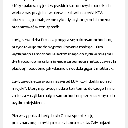
który spakowany jest w płaskich kartonowych pudełkach,
wielu z nas przyjdzie w pierwsze chwili na myśl IKEA.
Okazuje się jednak, że nie tylko dystrybucję mebli można
organizować w ten sposób.
Luvly, szwedzka firma zajmująca się mikrosamochodami,
przygotowuje się do wyprodukowania małego, ultra-
wydajnego samochodu elektrycznego do życia w mieście i…
dystrybucji go na całym świecie za pomocą metody „wysyłki
płaskiej”, podobnie jak właśnie szwedzki gigant meblarski.
Luvly zawdzięcza swoją nazwę od LUV, czyli „Lekki pojazd
miejski”, który naprawdę nadaje ton temu, do czego firma
zmierza – czyli ku małym samochodom przeznaczonym do
użytku miejskiego.
Pierwszy pojazd Luvly, Luvly O, ma specyfikację
przeznaczoną z myślą o mieszkańcu miasta.
Cały pojazd