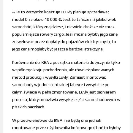
A ile to wszystko kosztuje? Luvly planuje sprzedawać
model O za około 10 000
€.
Jest to tańsze niż jakikolwiek
samochód, który znajdziesz, i niewiele droższe niż coraz
popularniejsze rowery cargo
. Jeśli można byłoby jego cenę
zniwelować przez dopłaty do pojazdów elektrycznych, to
jego cena mogłaby być jeszcze bardziej atrakcyjna.
Porównanie do IKEA z początku materiału dotyczy nie tylko
wspólnego kraju pochodzenia, ale również planowanych
metod produkcji i wysyłki Luvly. Zamiast montować
samochody w jednej centralnej fabryce i wysyłać je po
całym świecie w pełni zmontowane, Luvly jest pionierem
procesu, który umożliwia wysyłkę części samochodowych w
płaskich paczkach.
W przeciwieństwie do IKEA, nie będą one jednak
montowane przez użytkownika końcowego (choć to byłoby