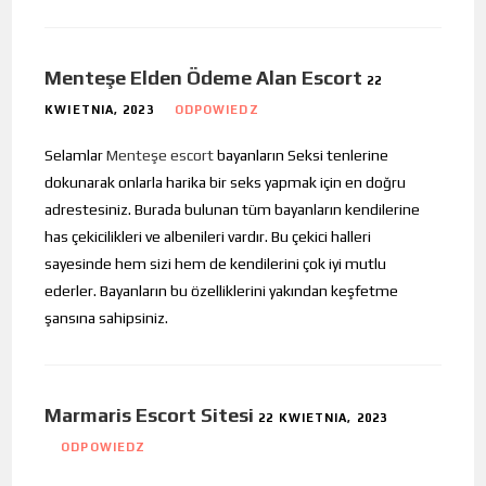
Menteşe Elden Ödeme Alan Escort
22
KWIETNIA, 2023
ODPOWIEDZ
Selamlar
Menteşe escort
bayanların Seksi tenlerine
dokunarak onlarla harika bir seks yapmak için en doğru
adrestesiniz. Burada bulunan tüm bayanların kendilerine
has çekicilikleri ve albenileri vardır. Bu çekici halleri
sayesinde hem sizi hem de kendilerini çok iyi mutlu
ederler. Bayanların bu özelliklerini yakından keşfetme
şansına sahipsiniz.
Marmaris Escort Sitesi
22 KWIETNIA, 2023
ODPOWIEDZ