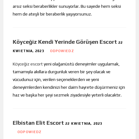
arsız seksi beraberlikler sunuyorlar. Bu sayede hem seksi
hem de ateşli bir beraberlik yaşıyorsunuz.
Köyceğiz Kendi Yerinde Görüşen Escort
22
KWIETNIA, 2023
ODPOWIEDZ
Köyceğiz escort
yeni olağanüstü deneyimler uygulamak,
tamamıyla akıllara durgunluk veren bir şey olacak ve
vücudunuz için, verilen seçeneklerden ve yeni
deneyimlerden kendinizi her daim hayrete düşürmeniz için
haz ve başka her şeyi sezmek ziyadesiyle yeterli olacaktır.
Elbistan Elit Escort
22 KWIETNIA, 2023
ODPOWIEDZ