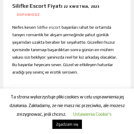
Silifke Escort Fiyatı
22 KWIETNIA, 2023
ODPOWIEDZ
Nefes kesen
Silifke escort
bayanları rahat bir ortamda
tanıyın: romantik bir akşam yemeğinde yahut günlük
yaşamdan uzakta beraber bir seyahatte. Güzelleri huzur
içerisinde tanımayı başardıktan sonra günün en mühim
vakası sizi bekliyor: yanınızda reel bir kız arkadaş olacaklar.
Bu bayanlar heyecanı sever. Güzel ve etkileyen hatunlar
aradığı şey sevinç ve erotik serüven.
Ta strona wykorzystuje pliki cookies w celu usprawnienia jej
Gaziemir Orospu Escort
22 KWIETNIA, 2023
działania. Zakładamy, że nie masz nic przeciwko, ale możesz
ODPOWIEDZ
zrezygnować, jeśli chcesz.
Ustawienia Cookie's
Gaziemir escort
büyük göğüslü bayanlar sizi mest
Zgadzam się
edecekler. Bayanların hepsi kaliteli bey için yaratıcı ve yol