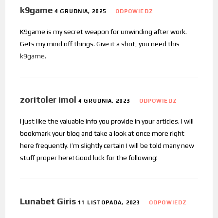
k9game
4 GRUDNIA, 2025
ODPOWIEDZ
K9game is my secret weapon for unwinding after work.
Gets my mind off things. Give it a shot, you need this
k9game
.
zoritoler imol
4 GRUDNIA, 2023
ODPOWIEDZ
I just like the valuable info you provide in your articles. I will
bookmark your blog and take a look at once more right
here frequently. I’m slightly certain I will be told many new
stuff proper here! Good luck for the following!
Lunabet Giris
11 LISTOPADA, 2023
ODPOWIEDZ