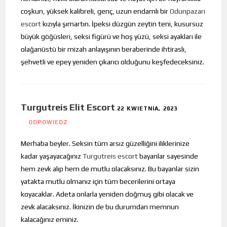
coşkun, yüksek kalibreli, genç, uzun endamlı bir
Odunpazarı
escort
kızıyla şımartın. İpeksi düzgün zeytin teni, kusursuz
büyük göğüsleri, seksi figürü ve hoş yüzü, seksi ayakları ile
olağanüstü bir mizah anlayışının beraberinde ihtiraslı,
şehvetli ve epey yeniden çıkarıcı olduğunu keşfedeceksiniz.
Turgutreis Elit Escort
22 KWIETNIA, 2023
ODPOWIEDZ
Merhaba beyler. Seksin tüm arsız güzelliğini iliklerinize
kadar yaşayacağınız
Turgutreis escort
bayanlar sayesinde
hem zevk alıp hem de mutlu olacaksınız. Bu bayanlar sizin
yatakta mutlu olmanız için tüm becerilerini ortaya
koyacaklar. Adeta onlarla yeniden doğmuş gibi olacak ve
zevk alacaksınız. İkinizin de bu durumdan memnun
kalacağınız eminiz.