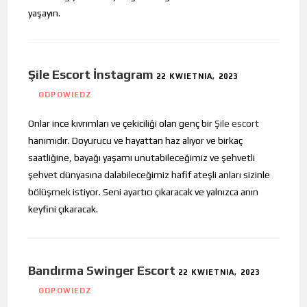
yaşayın.
Şile Escort İnstagram
22 KWIETNIA, 2023
ODPOWIEDZ
Onlar ince kıvrımları ve çekiciliği olan genç bir
Şile escort
hanımıdır. Doyurucu ve hayattan haz alıyor ve birkaç
saatliğine, bayağı yaşamı unutabileceğimiz ve şehvetli
şehvet dünyasına dalabileceğimiz hafif ateşli anları sizinle
bölüşmek istiyor. Seni ayartıcı çıkaracak ve yalnızca anın
keyfini çıkaracak.
Bandırma Swinger Escort
22 KWIETNIA, 2023
ODPOWIEDZ