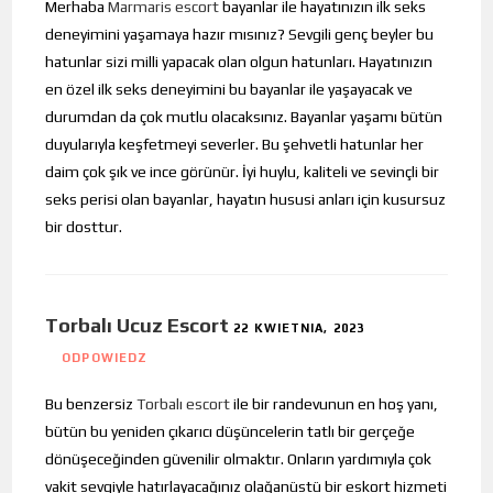
Merhaba
Marmaris escort
bayanlar ile hayatınızın ilk seks
deneyimini yaşamaya hazır mısınız? Sevgili genç beyler bu
hatunlar sizi milli yapacak olan olgun hatunları. Hayatınızın
en özel ilk seks deneyimini bu bayanlar ile yaşayacak ve
durumdan da çok mutlu olacaksınız. Bayanlar yaşamı bütün
duyularıyla keşfetmeyi severler. Bu şehvetli hatunlar her
daim çok şık ve ince görünür. İyi huylu, kaliteli ve sevinçli bir
seks perisi olan bayanlar, hayatın hususi anları için kusursuz
bir dosttur.
Torbalı Ucuz Escort
22 KWIETNIA, 2023
ODPOWIEDZ
Bu benzersiz
Torbalı escort
ile bir randevunun en hoş yanı,
bütün bu yeniden çıkarıcı düşüncelerin tatlı bir gerçeğe
dönüşeceğinden güvenilir olmaktır. Onların yardımıyla çok
vakit sevgiyle hatırlayacağınız olağanüstü bir eskort hizmeti