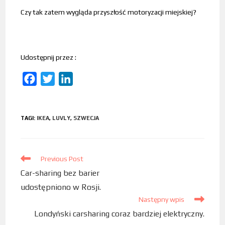
Czy tak zatem wygląda przyszłość motoryzacji miejskiej?
Udostępnij przez :
F
T
L
a
w
i
c
i
n
TAGI
:
IKEA
,
LUVLY
,
SZWECJA
e
t
k
b
t
e
o
e
d
Previous Post
o
r
I
Car-sharing bez barier
k
n
udostępniono w Rosji.
Następny wpis
Londyński carsharing coraz bardziej elektryczny.