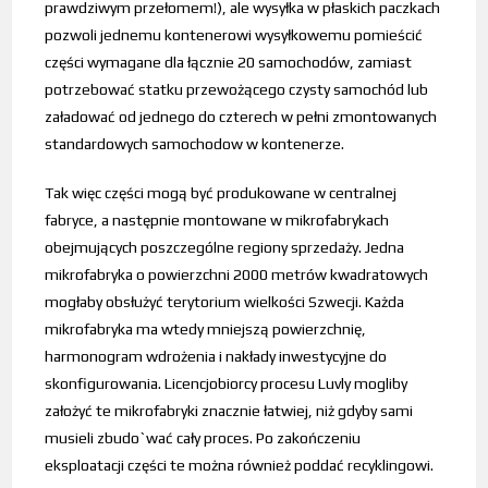
prawdziwym przełomem!), ale wysyłka w płaskich paczkach
pozwoli jednemu kontenerowi wysyłkowemu pomieścić
części wymagane dla łącznie 20 samochodów, zamiast
potrzebować statku przewożącego czysty samochód lub
załadować od jednego do czterech w pełni zmontowanych
standardowych samochodow w kontenerze.
Tak więc części mogą być produkowane w centralnej
fabryce, a następnie montowane w mikrofabrykach
obejmujących poszczególne regiony sprzedaży. Jedna
mikrofabryka o powierzchni 2000 metrów kwadratowych
mogłaby obsłużyć terytorium wielkości Szwecji.
Każda
mikrofabryka ma wtedy mniejszą powierzchnię,
harmonogram wdrożenia i nakłady inwestycyjne do
skonfigurowania. Licencjobiorcy procesu Luvly mogliby
założyć te mikrofabryki znacznie łatwiej, niż gdyby sami
musieli zbudo`wać cały proces. Po zakończeniu
eksploatacji części te można również poddać recyklingowi.