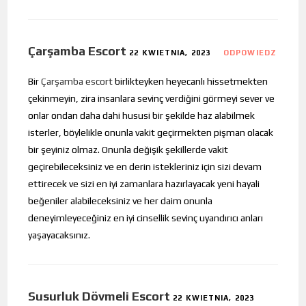
Çarşamba Escort
22 KWIETNIA, 2023
ODPOWIEDZ
Bir
Çarşamba escort
birlikteyken heyecanlı hissetmekten
çekinmeyin, zira insanlara sevinç verdiğini görmeyi sever ve
onlar ondan daha dahi hususi bir şekilde haz alabilmek
isterler, böylelikle onunla vakit geçirmekten pişman olacak
bir şeyiniz olmaz. Onunla değişik şekillerde vakit
geçirebileceksiniz ve en derin istekleriniz için sizi devam
ettirecek ve sizi en iyi zamanlara hazırlayacak yeni hayali
beğeniler alabileceksiniz ve her daim onunla
deneyimleyeceğiniz en iyi cinsellik sevinç uyandırıcı anları
yaşayacaksınız.
Susurluk Dövmeli Escort
22 KWIETNIA, 2023