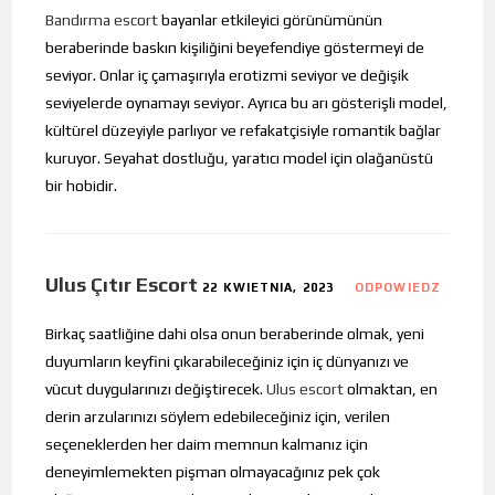
Bandırma escort
bayanlar etkileyici görünümünün
beraberinde baskın kişiliğini beyefendiye göstermeyi de
seviyor. Onlar iç çamaşırıyla erotizmi seviyor ve değişik
seviyelerde oynamayı seviyor. Ayrıca bu arı gösterişli model,
kültürel düzeyiyle parlıyor ve refakatçisiyle romantik bağlar
kuruyor. Seyahat dostluğu, yaratıcı model için olağanüstü
bir hobidir.
Ulus Çıtır Escort
22 KWIETNIA, 2023
ODPOWIEDZ
Birkaç saatliğine dahi olsa onun beraberinde olmak, yeni
duyumların keyfini çıkarabileceğiniz için iç dünyanızı ve
vücut duygularınızı değiştirecek.
Ulus escort
olmaktan, en
derin arzularınızı söylem edebileceğiniz için, verilen
seçeneklerden her daim memnun kalmanız için
deneyimlemekten pişman olmayacağınız pek çok