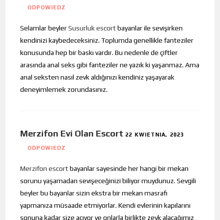
ODPOWIEDZ
Selamlar beyler
Susurluk escort
bayanlar ile sevişirken
kendinizi kaybedeceksiniz. Toplumda genellikle fanteziler
konusunda hep bir baskı vardır. Bu nedenle de çiftler
arasında anal seks gibi fanteziler ne yazık ki yaşanmaz. Ama
anal seksten nasıl zevk aldığınızı kendiniz yaşayarak
deneyimlemek zorundasınız.
Merzifon Evi Olan Escort
22 KWIETNIA, 2023
ODPOWIEDZ
Merzifon escort
bayanlar sayesinde her hangi bir mekan
sorunu yaşamadan sevişeceğinizi biliyor muydunuz. Sevgili
beyler bu bayanlar sizin ekstra bir mekan masrafı
yapmanıza müsaade etmiyorlar. Kendi evlerinin kapılarını
sonuna kadar size açıyor ve onlarla birlikte zevk alacağımız