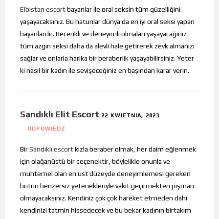
Elbistan escort
bayanlar ile oral seksin tüm güzelliğini
yaşayacaksınız. Bu hatunlar dünya da en iyi oral seksi yapan
bayanlardır. Becerikli ve deneyimli olmaları yaşayacağınız
tüm azgın seksi daha da alevli hale getirerek zevk almanızı
sağlar ve onlarla harika bir beraberlik yaşayabilirsiniz. Yeter
ki nasıl bir kadın ile sevişeceğiniz en başından karar verin.
Sandıklı Elit Escort
22 KWIETNIA, 2023
ODPOWIEDZ
Bir
Sandıklı escort
kızla beraber olmak, her daim eğlenmek
için olağanüstü bir seçenektir, böylelikle onunla ve
muhtemel olan en üst düzeyde deneyimlemesi gereken
bütün benzersiz yetenekleriyle vakit geçirmekten pişman
olmayacaksınız. Kendiniz çok çok hareket etmeden dahi
kendinizi tatmin hissedecek ve bu bekar kadının birtakım