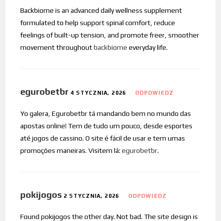
Backbiome is an advanced daily wellness supplement
formulated to help support spinal comfort, reduce
feelings of built-up tension, and promote freer, smoother
movement throughout
backbiome
everyday life.
egurobetbr
4 STYCZNIA, 2026
ODPOWIEDZ
Yo galera, Egurobetbr tá mandando bem no mundo das
apostas online! Tem de tudo um pouco, desde esportes
até jogos de cassino. O site é fácil de usar e tem umas
promoções maneiras. Visitem lá:
egurobetbr
.
pokijogos
2 STYCZNIA, 2026
ODPOWIEDZ
Found pokijogos the other day. Not bad. The site design is