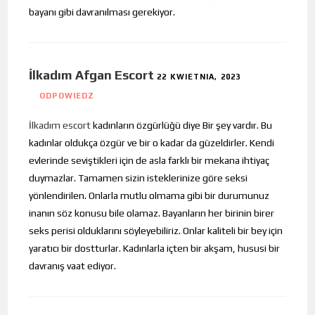
bayanı gibi davranılması gerekiyor.
İlkadım Afgan Escort
22 KWIETNIA, 2023
ODPOWIEDZ
İlkadım escort
kadınların özgürlüğü diye Bir şey vardır. Bu
kadınlar oldukça özgür ve bir o kadar da güzeldirler. Kendi
evlerinde seviştikleri için de asla farklı bir mekana ihtiyaç
duymazlar. Tamamen sizin isteklerinize göre seksi
yönlendirilen. Onlarla mutlu olmama gibi bir durumunuz
inanın söz konusu bile olamaz. Bayanların her birinin birer
seks perisi olduklarını söyleyebiliriz. Onlar kaliteli bir bey için
yaratıcı bir dostturlar. Kadınlarla içten bir akşam, hususi bir
davranış vaat ediyor.