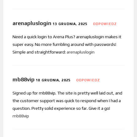
arenapluslogin
13 GRUDNIA, 2025
ODPOWIEDZ
Need a quick login to Arena Plus? arenapluslogin makes it
super easy. No more fumbling around with passwords!
Simple and straightforward:
arenapluslogin
mb88vip
10 GRUDNIA, 2025
ODPOWIEDZ
Signed up for mb88vip. The site is pretty well laid out, and
the customer support was quick to respond when I had a
question. Pretty solid experience so far. Give it a go!
mb88vip