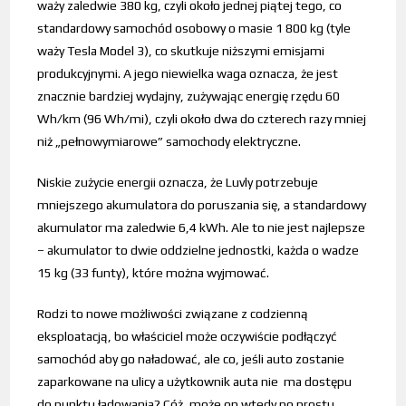
waży zaledwie 380 kg, czyli około jednej piątej tego, co
standardowy samochód osobowy o masie 1 800 kg (tyle
waży Tesla Model 3), co skutkuje niższymi emisjami
produkcyjnymi. A jego niewielka waga oznacza, że ​​jest
znacznie bardziej wydajny, zużywając energię rzędu 60
Wh/km (96 Wh/mi), czyli około dwa do czterech razy mniej
niż „pełnowymiarowe” samochody elektryczne.
Niskie zużycie energii oznacza, że ​​Luvly potrzebuje
mniejszego akumulatora do poruszania się, a standardowy
akumulator ma zaledwie 6,4 kWh. Ale to nie jest najlepsze
– akumulator to dwie oddzielne jednostki, każda o wadze
15 kg (33 funty), które można wyjmować.
Rodzi to nowe możliwości związane z codzienną
eksploatacją, bo właściciel może oczywiście podłączyć
samochód aby go naładować, ale co, jeśli auto zostanie
zaparkowane na ulicy a użytkownik auta nie ma dostępu
do punktu ładowania? Cóż, może on wtedy po prostu