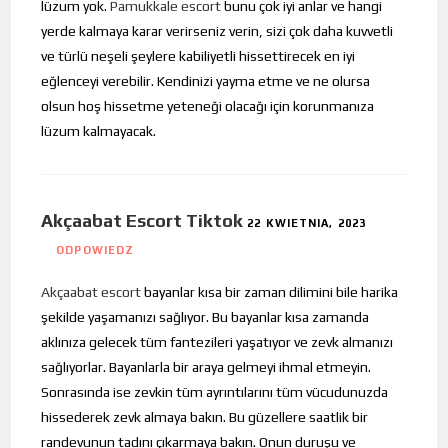
lüzum yok.
Pamukkale escort
bunu çok iyi anlar ve hangi
yerde kalmaya karar verirseniz verin, sizi çok daha kuvvetli
ve türlü neşeli şeylere kabiliyetli hissettirecek en iyi
eğlenceyi verebilir. Kendinizi yayma etme ve ne olursa
olsun hoş hissetme yeteneği olacağı için korunmanıza
lüzum kalmayacak.
Akçaabat Escort Tiktok
22 KWIETNIA, 2023
ODPOWIEDZ
Akçaabat escort
bayanlar kısa bir zaman dilimini bile harika
şekilde yaşamanızı sağlıyor. Bu bayanlar kısa zamanda
aklınıza gelecek tüm fantezileri yaşatıyor ve zevk almanızı
sağlıyorlar. Bayanlarla bir araya gelmeyi ihmal etmeyin.
Sonrasında ise zevkin tüm ayrıntılarını tüm vücudunuzda
hissederek zevk almaya bakın. Bu güzellere saatlik bir
randevunun tadını çıkarmaya bakın. Onun duruşu ve