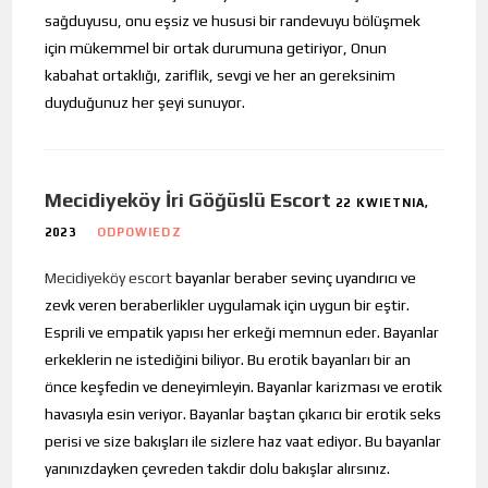
sağduyusu, onu eşsiz ve hususi bir randevuyu bölüşmek
için mükemmel bir ortak durumuna getiriyor, Onun
kabahat ortaklığı, zariflik, sevgi ve her an gereksinim
duyduğunuz her şeyi sunuyor.
Mecidiyeköy İri Göğüslü Escort
22 KWIETNIA,
2023
ODPOWIEDZ
Mecidiyeköy escort
bayanlar beraber sevinç uyandırıcı ve
zevk veren beraberlikler uygulamak için uygun bir eştir.
Esprili ve empatik yapısı her erkeği memnun eder. Bayanlar
erkeklerin ne istediğini biliyor. Bu erotik bayanları bir an
önce keşfedin ve deneyimleyin. Bayanlar karizması ve erotik
havasıyla esin veriyor. Bayanlar baştan çıkarıcı bir erotik seks
perisi ve size bakışları ile sizlere haz vaat ediyor. Bu bayanlar
yanınızdayken çevreden takdir dolu bakışlar alırsınız.