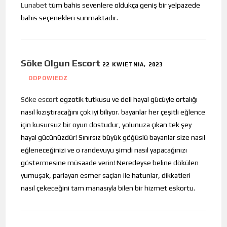
Lunabet
tüm bahis sevenlere oldukça geniş bir yelpazede
bahis seçenekleri sunmaktadır.
Söke Olgun Escort
22 KWIETNIA, 2023
ODPOWIEDZ
Söke escort
egzotik tutkusu ve deli hayal gücüyle ortalığı
nasıl kızıştıracağını çok iyi biliyor. bayanlar her çeşitli eğlence
için kusursuz bir oyun dostudur, yolunuza çıkan tek şey
hayal gücünüzdür! Sınırsız büyük göğüslü bayanlar size nasıl
eğleneceğinizi ve o randevuyu şimdi nasıl yapacağınızı
göstermesine müsaade verin! Neredeyse beline dökülen
yumuşak, parlayan esmer saçları ile hatunlar, dikkatleri
nasıl çekeceğini tam manasıyla bilen bir hizmet eskortu.