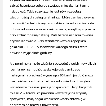
zabrać baterię ze sobą do swojego mieszkania i tam ją
naładować. Takie rozwiązanie jest również dobrą
wiadomością dla usług carsharingu, które zamiast wysyłać
pracowników technicznych do zabierania auta z miasta do
hubów ładowania w innej części miasta, mogliby po prostu
przyjeżdżać z pełną baterią. Mała bateria oznacza również
szybkie ładowanie. Przy standardowym europejskim
gniazdku 220-230 V ładowanie każdego akumulatora
powinno zająć około godziny.
Ale pomimo (a może właśnie z powodu) swoich niewielkich
rozmiarów, samochód zaskakuje osiągami. Jego
maksymalna prędkość wynosząca 90 km/h jest być może
nieco niska na autostradach ale odpowiednia do szybkich
wypadów w mieście i poza jego granicami. Jego bagażnik
mieści 267 litrów, co powinno wystarczyć na artykuły
spożywcze, mały bagaż weekendowy czy aktówkę w
podróżach do pracy i z powrotem
.