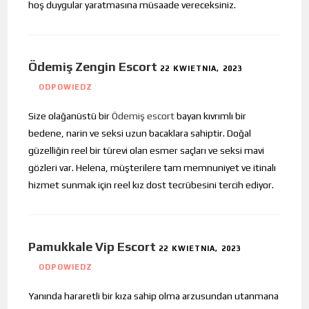
hoş duygular yaratmasına müsaade vereceksiniz.
Ödemiş Zengin Escort
22 KWIETNIA, 2023
ODPOWIEDZ
Size olağanüstü bir
Ödemiş escort
bayan kıvrımlı bir
bedene, narin ve seksi uzun bacaklara sahiptir. Doğal
güzelliğin reel bir türevi olan esmer saçları ve seksi mavi
gözleri var. Helena, müşterilere tam memnuniyet ve itinalı
hizmet sunmak için reel kız dost tecrübesini tercih ediyor.
Pamukkale Vip Escort
22 KWIETNIA, 2023
ODPOWIEDZ
Yanında hararetli bir kıza sahip olma arzusundan utanmana