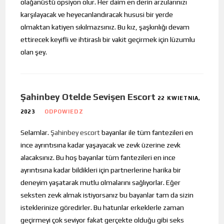
olağanüstü opsiyon olur. Her daim en derin arzularınızı
karşılayacak ve heyecanlandıracak hususi bir yerde
olmaktan katiyen sıkılmazsınız. Bu kız, şaşkınlığı devam
ettirecek keyifli ve ihtiraslı bir vakit geçirmek için lüzumlu
olan şey.
Şahinbey Otelde Sevişen Escort
22 KWIETNIA,
2023
ODPOWIEDZ
Selamlar.
Şahinbey escort
bayanlar ile tüm fantezileri en
ince ayrıntısına kadar yaşayacak ve zevk üzerine zevk
alacaksınız. Bu hoş bayanlar tüm fantezileri en ince
ayrıntısına kadar bildikleri için partnerlerine harika bir
deneyim yaşatarak mutlu olmalarını sağlıyorlar. Eğer
seksten zevk almak istiyorsanız bu bayanlar tam da sizin
isteklerinize göredirler. Bu hatunlar erkeklerle zaman
geçirmeyi çok seviyor fakat gerçekte olduğu gibi seks