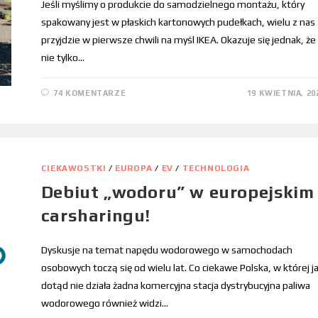
Jeśli myślimy o produkcie do samodzielnego montażu, który
spakowany jest w płaskich kartonowych pudełkach, wielu z nas
przyjdzie w pierwsze chwili na myśl IKEA. Okazuje się jednak, że
nie tylko…
74 KOMENTARZE
19 KWIETNIA, 20
CIEKAWOSTKI
/
EUROPA
/
EV
/
TECHNOLOGIA
Debiut „wodoru” w europejskim
carsharingu!
Dyskusje na temat napędu wodorowego w samochodach
osobowych toczą się od wielu lat. Co ciekawe Polska, w której j
dotąd nie działa żadna komercyjna stacja dystrybucyjna paliwa
wodorowego również widzi…