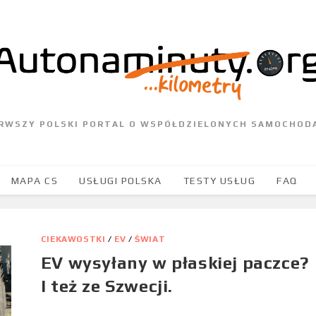
ERWSZY POLSKI PORTAL O WSPÓŁDZIELONYCH SAMOCHOD
MAPA CS
USŁUGI POLSKA
TESTY USŁUG
FAQ
CIEKAWOSTKI
/
EV
/
ŚWIAT
EV wysyłany w płaskiej paczce?
I też ze Szwecji.