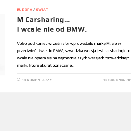
EUROPA
/
ŚWIAT
M Carsharing…
i wcale nie od BMW.
Volvo pod koniec września br wprowadziło markę M, ale w
przeciwieństwie do BMW, szwedzka wersja jest carsharingiem 
wcale nie opiera się na najmocniejszych wersjach "szwedzkiej"
marki, które akurat oznaczane…
14 KOMENTARZY
16 GRUDNIA, 20