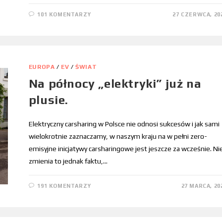
101 KOMENTARZY
27 CZERWCA, 20
EUROPA
/
EV
/
ŚWIAT
Na północy „elektryki” już na
plusie.
Elektryczny carsharing w Polsce nie odnosi sukcesów i jak sami
wielokrotnie zaznaczamy, w naszym kraju na w pełni zero-
emisyjne inicjatywy carsharingowe jest jeszcze za wcześnie. Ni
zmienia to jednak faktu,…
191 KOMENTARZY
27 MARCA, 20