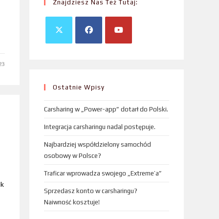
Znajdziesz Nas Też Tutaj:
23
Ostatnie Wpisy
Carsharing w „Power-app” dotarł do Polski.
Integracja carsharingu nadal postępuje.
Najbardziej współdzielony samochód
osobowy w Polsce?
Traficar wprowadza swojego „Extreme’a”
ak
Sprzedasz konto w carsharingu?
Naiwność kosztuje!