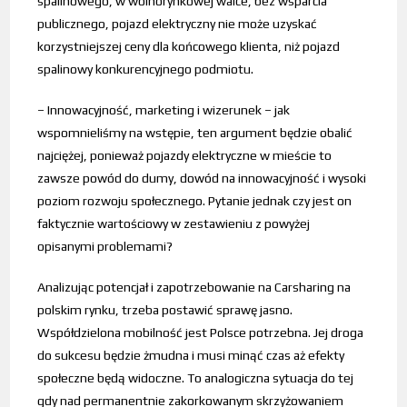
spalinowego, w wolnorynkowej walce, bez wsparcia
publicznego, pojazd elektryczny nie może uzyskać
korzystniejszej ceny dla końcowego klienta, niż pojazd
spalinowy konkurencyjnego podmiotu.
– Innowacyjność, marketing i wizerunek – jak
wspomnieliśmy na wstępie, ten argument będzie obalić
najciężej, ponieważ pojazdy elektryczne w mieście to
zawsze powód do dumy, dowód na innowacyjność i wysoki
poziom rozwoju społecznego. Pytanie jednak czy jest on
faktycznie wartościowy w zestawieniu z powyżej
opisanymi problemami?
Analizując potencjał i zapotrzebowanie na Carsharing na
polskim rynku, trzeba postawić sprawę jasno.
Współdzielona mobilność jest Polsce potrzebna. Jej droga
do sukcesu będzie żmudna i musi minąć czas aż efekty
społeczne będą widoczne. To analogiczna sytuacja do tej
gdy nad permanentnie zakorkowanym skrzyżowaniem