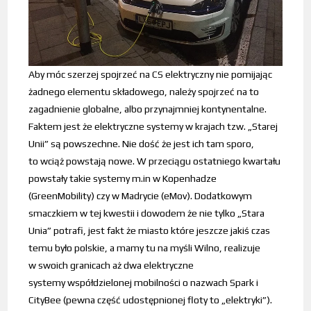
Aby móc szerzej spojrzeć na CS elektryczny nie pomijając
żadnego elementu składowego, należy spojrzeć na to
zagadnienie globalne, albo przynajmniej kontynentalne.
Faktem jest że elektryczne systemy w krajach tzw. „Starej
Unii” są powszechne. Nie dość że jest ich tam sporo,
to wciąż powstają nowe. W przeciągu ostatniego kwartału
powstały takie systemy m.in w Kopenhadze
(GreenMobility) czy w Madrycie (eMov). Dodatkowym
smaczkiem w tej kwestii i dowodem że nie tylko „Stara
Unia” potrafi, jest fakt że miasto które jeszcze jakiś czas
temu było polskie, a mamy tu na myśli Wilno, realizuje
w swoich granicach aż dwa elektryczne
systemy współdzielonej mobilności o nazwach Spark i
CityBee (pewna część udostępnionej floty to „elektryki”).