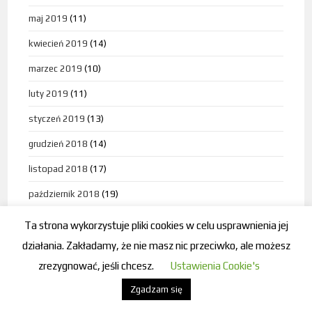
maj 2019
(11)
kwiecień 2019
(14)
marzec 2019
(10)
luty 2019
(11)
styczeń 2019
(13)
grudzień 2018
(14)
listopad 2018
(17)
październik 2018
(19)
wrzesień 2018
(9)
Ta strona wykorzystuje pliki cookies w celu usprawnienia jej
sierpień 2018
(11)
działania. Zakładamy, że nie masz nic przeciwko, ale możesz
zrezygnować, jeśli chcesz.
Ustawienia Cookie's
lipiec 2018
(10)
Zgadzam się
czerwiec 2018
(10)