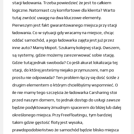
stacji ładowania. Trzeba powiedzieć że jest to całkiem
logiczne. Natomiast czy komfortowe dla klienta? Warto
tutaj zwrócić uwagę na dwa kluczowe elementy.
Pierwszym jest fakt gwarantowanego miejsca przy stacji
ładowania. Co w sytuacji gdy wracamy na miejsce, chcąc
oddać samochód, a jego ładowarka zajęta jest już przez
inne auto? Mamy kłopot. Szukamy kolejnej stacji. Owszem,
są systemy, gdzie możemy zarezerwować sobie stację.
Gdzie tutaj jednak swoboda? Co jeśli akurat lokalizacja tej
stacji, do której jesteśmy niejako przymuszeni, nam po
prostu nie odpowiada? Ten problem łączy się dość ściśle z
drugim elementem o którym chcielibyśmy wspomnieć. O
ile nie mamy tego szczęścia że ładowarka Carsharing stoi
przed naszym domem, to jednak dostęp do usługi zawsze
będzie podyktowany żmudnym spacerem do bliżej lub dalej
określonego miejsca. Przy FreeFloatingu, tym bardziej
takim gdzie gęstość floty jest wysoka,
prawdopodobieństwo że samochód będzie blisko miejsca