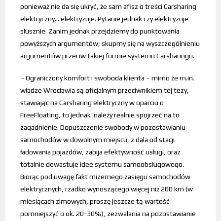
ponieważ nie da się ukryć, że sam afisz o treści Carsharing
elektryczny… elektryzuje. Pytanie jednak czy elektryzuje
słusznie. Zanim jednak przejdziemy do punktowania
powyższych argumentów, skupmy się na wyszczególnieniu
argumentów przeciw takiej formie systemu Carsharingu.
– Ograniczony komfort i swoboda klienta – mimo że m.in.
władze Wrocławia są oficjalnym przeciwnikiem tej tezy,
stawiając na Carsharing elektryczny w oparciu o
FreeFloating, to jednak należy realnie spojrzeć na to
zagadnienie. Dopuszczenie swobody w pozostawianiu
samochodów w dowolnym miejscu, z dala od stacji
ładowania pojazdów, zabija efektywność usługi, oraz
totalnie dewastuje idee systemu samoobsługowego.
Biorąc pod uwagę fakt mizernego zasięgu samochodów
elektrycznych, rzadko wynoszącego więcej niż 200 km (w
miesiącach zimowych, proszę jeszcze tą wartość
pomniejszyć o ok. 20-30%), zezwalania na pozostawianie