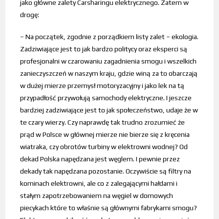
jako główne zalety Carsharingu elektrycznego. Zatem w
drogę:
– Na początek, zgodnie z porządkiem listy zalet – ekologia.
Zadziwiające jest to jak bardzo politycy oraz eksperci są
profesjonalni w czarowaniu zagadnienia smogu i wszelkich
zanieczyszczeń w naszym kraju, gdzie winą za to obarczają
w dużej mierze przemysł motoryzacyjny i jako lek na tą
przypadłość przywołują samochody elektryczne. I jeszcze
bardziej zadziwiające jest to jak społeczeństwo, udaje że w
te czary wierzy. Czy naprawdę tak trudno zrozumieć że
prąd w Polsce w głównej mierze nie bierze się z kręcenia
wiatraka, czy obrotów turbiny w elektrowni wodnej? Od
dekad Polska napędzana jest węglem. I pewnie przez
dekady tak napędzana pozostanie. Oczywiście są filtry na
kominach elektrowni, ale co z zalegającymi hałdami i
stałym zapotrzebowaniem na węgiel w domowych
piecykach które to właśnie są głównymi fabrykami smogu?