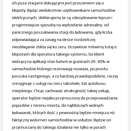
ich poza stacjami dokującymi jest proszeniem się o
kłopoty. Będąc wielokrotnie użytkownikami samochodów
elektrycznych, deklarujemy że są zdecydowanie lepsze i
przyjemniejsze sposoby na wydzielanie adrenaliny, od
panicznego poszukiwania stacji do ładowania, gdy liczba
odpowiadająca za zasięg na desce rozdzielczej
nieubłaganie zbliża się ku zeru. Oczywiście mówimy tutaj o
kłopotach dla operatora takiego systemu, bo klient
widzący na aplikacji stan baterii w granicach 20-30% w
samochodzie którego rezerwację rozważa, po prostu
poszuka następnego, a co bardziej prawdopodobne, raczej
zrezygnuje z usługi na rzecz taksówki, lub autobusu
miejskiego. Chcąc zachować atrakcyjność takiej usługi,
operator będzie niejako przymuszony do przeprowadzania
pojazdów z terenu miasta, do najbliższych wolnych
ładowarek, których ilość z pewnością będzie mniejsza niż
faktyczny wolumen samochodów w usłudze. Będzie on
przymuszany do takiego działania nie tylko w porach