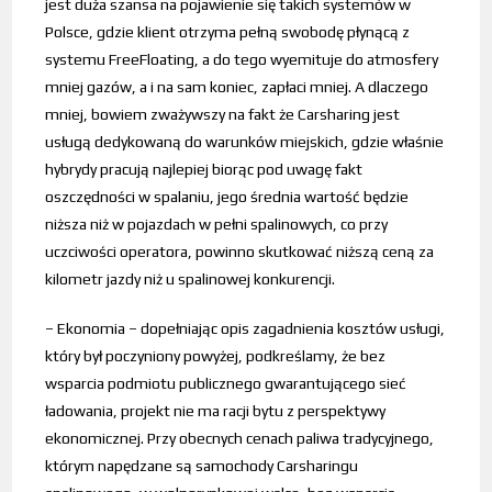
jest duża szansa na pojawienie się takich systemów w
Polsce, gdzie klient otrzyma pełną swobodę płynącą z
systemu FreeFloating, a do tego wyemituje do atmosfery
mniej gazów, a i na sam koniec, zapłaci mniej. A dlaczego
mniej, bowiem zważywszy na fakt że Carsharing jest
usługą dedykowaną do warunków miejskich, gdzie właśnie
hybrydy pracują najlepiej biorąc pod uwagę fakt
oszczędności w spalaniu, jego średnia wartość będzie
niższa niż w pojazdach w pełni spalinowych, co przy
uczciwości operatora, powinno skutkować niższą ceną za
kilometr jazdy niż u spalinowej konkurencji.
– Ekonomia – dopełniając opis zagadnienia kosztów usługi,
który był poczyniony powyżej, podkreślamy, że bez
wsparcia podmiotu publicznego gwarantującego sieć
ładowania, projekt nie ma racji bytu z perspektywy
ekonomicznej. Przy obecnych cenach paliwa tradycyjnego,
którym napędzane są samochody Carsharingu