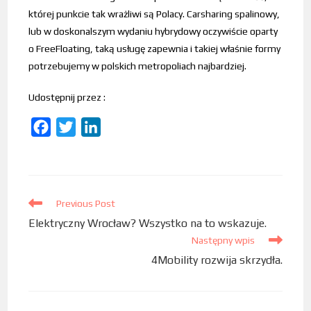
której punkcie tak wrażliwi są Polacy. Carsharing spalinowy,
lub w doskonalszym wydaniu hybrydowy oczywiście oparty
o FreeFloating, taką usługę zapewnia i takiej właśnie formy
potrzebujemy w polskich metropoliach najbardziej.
Udostępnij przez :
F
T
L
a
w
i
c
i
n
e
t
k
b
Previous Post
t
e
Elektryczny Wrocław? Wszystko na to wskazuje.
o
e
d
Następny wpis
o
r
I
4Mobility rozwija skrzydła.
k
n