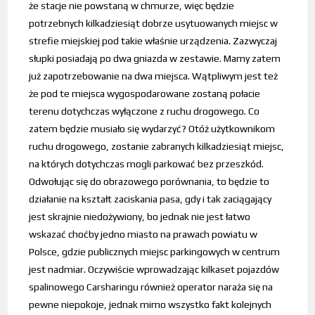
że stacje nie powstaną w chmurze, więc będzie
potrzebnych kilkadziesiąt dobrze usytuowanych miejsc w
strefie miejskiej pod takie właśnie urządzenia. Zazwyczaj
słupki posiadają po dwa gniazda w zestawie. Mamy zatem
już zapotrzebowanie na dwa miejsca. Wątpliwym jest też
że pod te miejsca wygospodarowane zostaną połacie
terenu dotychczas wyłączone z ruchu drogowego. Co
zatem będzie musiało się wydarzyć? Otóż użytkownikom
ruchu drogowego, zostanie zabranych kilkadziesiąt miejsc,
na których dotychczas mogli parkować bez przeszkód.
Odwołując się do obrazowego porównania, to będzie to
działanie na kształt zaciskania pasa, gdy i tak zaciągający
jest skrajnie niedożywiony, bo jednak nie jest łatwo
wskazać choćby jedno miasto na prawach powiatu w
Polsce, gdzie publicznych miejsc parkingowych w centrum
jest nadmiar. Oczywiście wprowadzając kilkaset pojazdów
spalinowego Carsharingu również operator naraża się na
pewne niepokoje, jednak mimo wszystko fakt kolejnych