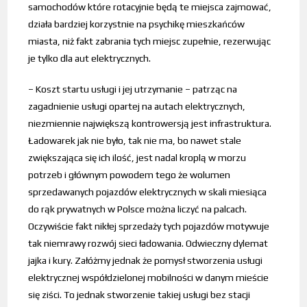
samochodów które rotacyjnie będą te miejsca zajmować,
działa bardziej korzystnie na psychikę mieszkańców
miasta, niż fakt zabrania tych miejsc zupełnie, rezerwując
je tylko dla aut elektrycznych.
– Koszt startu usługi i jej utrzymanie – patrząc na
zagadnienie usługi opartej na autach elektrycznych,
niezmiennie największą kontrowersją jest infrastruktura.
Ładowarek jak nie było, tak nie ma, bo nawet stale
zwiększająca się ich ilość, jest nadal kroplą w morzu
potrzeb i głównym powodem tego że wolumen
sprzedawanych pojazdów elektrycznych w skali miesiąca
do rąk prywatnych w Polsce można liczyć na palcach.
Oczywiście fakt nikłej sprzedaży tych pojazdów motywuje
tak niemrawy rozwój sieci ładowania. Odwieczny dylemat
jajka i kury. Załóżmy jednak że pomysł stworzenia usługi
elektrycznej współdzielonej mobilności w danym mieście
się ziści. To jednak stworzenie takiej usługi bez stacji