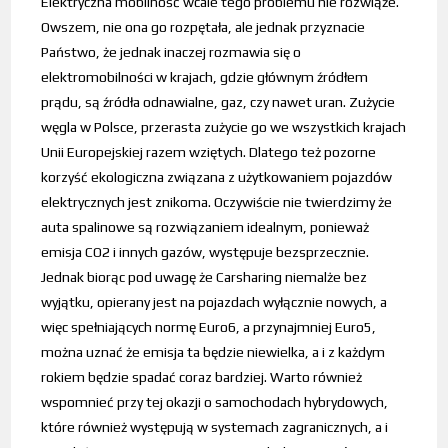
Elektryczna mobilność wcale tego problemu nie rozwiąże.
Owszem, nie ona go rozpętała, ale jednak przyznacie
Państwo, że jednak inaczej rozmawia się o
elektromobilności w krajach, gdzie głównym źródłem
prądu, są źródła odnawialne, gaz, czy nawet uran. Zużycie
węgla w Polsce, przerasta zużycie go we wszystkich krajach
Unii Europejskiej razem wziętych. Dlatego też pozorne
korzyść ekologiczna związana z użytkowaniem pojazdów
elektrycznych jest znikoma. Oczywiście nie twierdzimy że
auta spalinowe są rozwiązaniem idealnym, ponieważ
emisja CO2 i innych gazów, występuje bezsprzecznie.
Jednak biorąc pod uwagę że Carsharing niemalże bez
wyjątku, opierany jest na pojazdach wyłącznie nowych, a
więc spełniających normę Euro6, a przynajmniej Euro5,
można uznać że emisja ta będzie niewielka, a i z każdym
rokiem będzie spadać coraz bardziej. Warto również
wspomnieć przy tej okazji o samochodach hybrydowych,
które również występują w systemach zagranicznych, a i