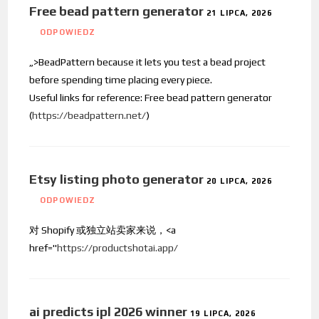
Free bead pattern generator
21 LIPCA, 2026
ODPOWIEDZ
„>BeadPattern because it lets you test a bead project
before spending time placing every piece.
Useful links for reference: Free bead pattern generator
(
https://beadpattern.net/
)
Etsy listing photo generator
20 LIPCA, 2026
ODPOWIEDZ
对 Shopify 或独立站卖家来说，<a
href="
https://productshotai.app/
ai predicts ipl 2026 winner
19 LIPCA, 2026