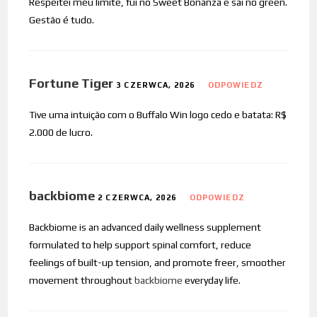
Respeitei meu limite, fui no Sweet Bonanza e saí no green.
Gestão é tudo.
Fortune Tiger
3 CZERWCA, 2026
ODPOWIEDZ
Tive uma intuição com o Buffalo Win logo cedo e batata: R$
2.000 de lucro.
backbiome
2 CZERWCA, 2026
ODPOWIEDZ
Backbiome is an advanced daily wellness supplement
formulated to help support spinal comfort, reduce
feelings of built-up tension, and promote freer, smoother
movement throughout
backbiome
everyday life.