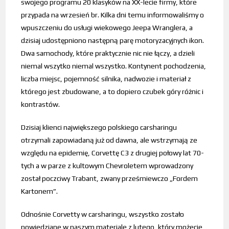
swojego programu 20 klasyków na XX-lecie firmy, które
przypada na wrzesień br. Kilka dni temu informowaliśmy o
wpuszczeniu do usługi wiekowego Jeepa Wranglera, a
dzisiaj udostępniono następną parę motoryzacyjnych ikon.
Dwa samochody, które praktycznie nic nie łączy, a dzieli
niemal wszytko niemal wszystko. Kontynent pochodzenia,
liczba miejsc, pojemność silnika, nadwozie i materiał z
którego jest zbudowane, a to dopiero czubek góry różnic i
kontrastów.
Dzisiaj klienci największego polskiego carsharingu
otrzymali zapowiadaną już od dawna, ale wstrzymają ze
względu na epidemię, Corvettę C3 z drugiej połowy lat 70-
tych a w parze z kultowym Chevroletem wprowadzony
został poczciwy Trabant, zwany prześmiewczo „Fordem
Kartonem”.
Odnośnie Corvetty w carsharingu, wszystko zostało
powiedziane w naszym materiale z lutego, który możecie