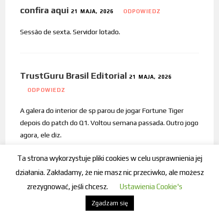
confira aqui
21 MAJA, 2026
ODPOWIEDZ
Sessão de sexta. Servidor lotado.
TrustGuru Brasil Editorial
21 MAJA, 2026
ODPOWIEDZ
A galera do interior de sp parou de jogar Fortune Tiger
depois do patch do Q1. Voltou semana passada. Outro jogo
agora, ele diz.
Ta strona wykorzystuje pliki cookies w celu usprawnienia jej
działania. Zakładamy, że nie masz nic przeciwko, ale możesz
comparação de bônus de cassino
21 MAJA,
zrezygnować, jeśli chcesz.
Ustawienia Cookie's
2026
ODPOWIEDZ
Zgadzam się
Someone in the chat called Dragon Hatch 2 „the only