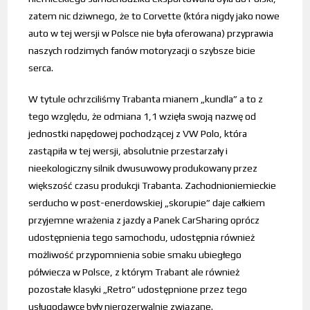
zatem nic dziwnego, że to Corvette (która nigdy jako nowe
auto w tej wersji w Polsce nie była oferowana) przyprawia
naszych rodzimych fanów motoryzacji o szybsze bicie
serca.
W tytule ochrzciliśmy Trabanta mianem „kundla” a to z
tego względu, że odmiana 1,1 wzięła swoją nazwę od
jednostki napędowej pochodzącej z VW Polo, która
zastąpiła w tej wersji, absolutnie przestarzały i
nieekologiczny silnik dwusuwowy produkowany przez
większość czasu produkcji Trabanta. Zachodnioniemieckie
serducho w post-enerdowskiej „skorupie” daje całkiem
przyjemne wrażenia z jazdy a Panek CarSharing oprócz
udostępnienia tego samochodu, udostępnia również
możliwość przypomnienia sobie smaku ubiegłego
półwiecza w Polsce, z którym Trabant ale również
pozostałe klasyki „Retro” udostępnione przez tego
usługodawcę były nierozerwalnie związane.