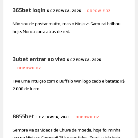
365bet login
6 CZERWCA, 2026
ODPOWIEDZ
Não sou de postar muito, mas o Ninja vs Samurai brilhou
hoje. Nunca corra atrás de red.
3ubet entrar ao vivo
6 CZERWCA, 2026
ODPOWIEDZ
Tive uma intuição com o Buffalo Win logo cedo e batata: R$
2.000 de lucro.
8855bet
5 CZERWCA, 2026
ODPOWIEDZ
Sempre via os vídeos de Chuva de moeda, hoje foi minha
vez no Ninja vs Samurai! 25k garantidos. Zerei a vida hoje.