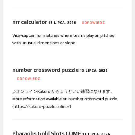
nrr calculator
16 LIPCA, 2026
ODPOWIEDZ
Vice-captain for matches where teams play on pitches
with unusual dimensions or slope.
number crossword puzzle
13 LIPCA, 2026
ODPOWIEDZ
„>オンラインKakuro がちょうどいい練習になります。
More information available at: number crossword puzzle
(
https://kakuro-puzzle.online/
)
Pharaohs Gold Slots COME
11 LIPCA, 2026