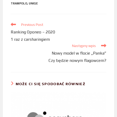
TRAMPOLO
,
UNIQE
b
t
e
o
e
d
o
r
I
Previous Post
k
n
Ranking Oponeo – 2020
1 raz z carsharingiem
Następny wpis
Nowy model w flocie „Panka”
Czy będzie nowym flagowcem?
MOŻE CI SIĘ SPODOBAĆ RÓWNIEŻ