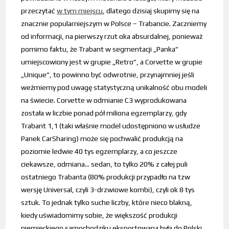
przeczytać
w tym miejscu
, dlatego dzisiaj skupimy się na
znacznie popularniejszym w Polsce – Trabancie. Zaczniemy
od informacji, na pierwszy rzut oka absurdalnej, ponieważ
pomimo faktu, że Trabant w segmentacji „Panka”
umiejscowiony jest w grupie „Retro”, a Corvette w grupie
„Unique”, to powinno być odwrotnie, przynajmniej jeśli
weźmiemy pod uwagę statystyczną unikalność obu modeli
na świecie. Corvette w odmianie C3 wyprodukowana
została w liczbie ponad pół miliona egzemplarzy, gdy
Trabant 1,1 (taki właśnie model udostępniono w usłudze
Panek CarSharing) może się pochwalić produkcją na
poziomie ledwie 40 tys egzemplarzy, a co jeszcze
ciekawsze, odmiana… sedan, to tylko 20% z całej puli
ostatniego Trabanta (80% produkcji przypadło na tzw
wersję Universal, czyli 3-drzwiowe kombi), czyli ok 8 tys
sztuk. To jednak tylko suche liczby, które nieco blakną,
kiedy uświadomimy sobie, że większość produkcji
niemieckiego samochodziku eksportowana była do Polski,