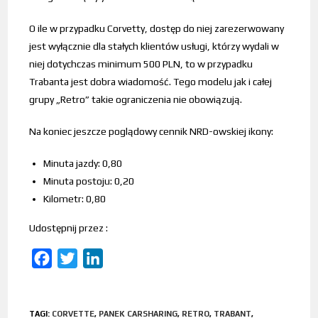
O ile w przypadku Corvetty, dostęp do niej zarezerwowany
jest wyłącznie dla stałych klientów usługi, którzy wydali w
niej dotychczas minimum 500 PLN, to w przypadku
Trabanta jest dobra wiadomość. Tego modelu jak i całej
grupy „Retro” takie ograniczenia nie obowiązują.
Na koniec jeszcze poglądowy cennik NRD-owskiej ikony:
Minuta jazdy: 0,80
Minuta postoju: 0,20
Kilometr: 0,80
Udostępnij przez :
F
T
L
a
w
i
c
i
n
TAGI
:
CORVETTE
,
PANEK CARSHARING
,
RETRO
,
TRABANT
,
e
t
k