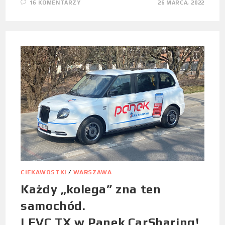
16 KOMENTARZY
26 MARCA, 2022
CIEKAWOSTKI
/
WARSZAWA
Każdy „kolega” zna ten
samochód.
LEVC TX w Panek CarSharing!