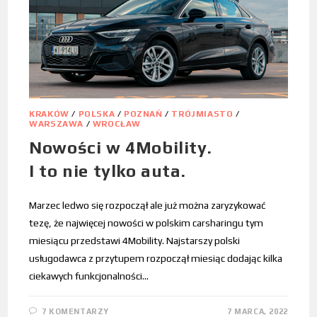
KRAKÓW
/
POLSKA
/
POZNAŃ
/
TRÓJMIASTO
/
WARSZAWA
/
WROCŁAW
Nowości w 4Mobility.
I to nie tylko auta.
Marzec ledwo się rozpoczął ale już można zaryzykować
tezę, że najwięcej nowości w polskim carsharingu tym
miesiącu przedstawi 4Mobility. Najstarszy polski
usługodawca z przytupem rozpoczął miesiąc dodając kilka
ciekawych funkcjonalności…
7 KOMENTARZY
7 MARCA, 2022