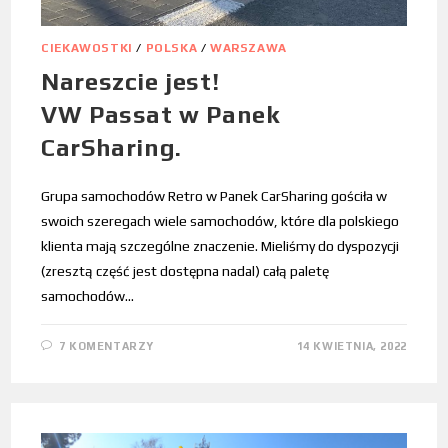
CIEKAWOSTKI
/
POLSKA
/
WARSZAWA
Nareszcie jest!
VW Passat w Panek
CarSharing.
Grupa samochodów Retro w Panek CarSharing gościła w
swoich szeregach wiele samochodów, które dla polskiego
klienta mają szczególne znaczenie. Mieliśmy do dyspozycji
(zresztą część jest dostępna nadal) całą paletę
samochodów…
7 KOMENTARZY
14 KWIETNIA, 2022