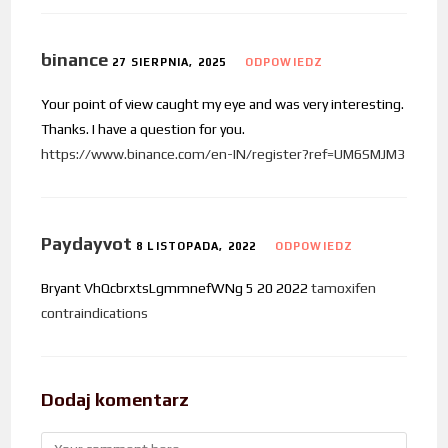
binance
27 SIERPNIA, 2025
ODPOWIEDZ
Your point of view caught my eye and was very interesting.
Thanks. I have a question for you.
https://www.binance.com/en-IN/register?ref=UM6SMJM3
Paydayvot
8 LISTOPADA, 2022
ODPOWIEDZ
Bryant VhQcbrxtsLgmmnefWNg 5 20 2022
tamoxifen
contraindications
Dodaj komentarz