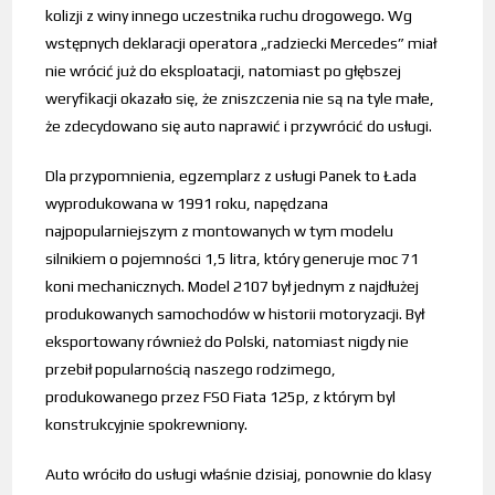
kolizji z winy innego uczestnika ruchu drogowego. Wg
wstępnych deklaracji operatora „radziecki Mercedes” miał
nie wrócić już do eksploatacji, natomiast po głębszej
weryfikacji okazało się, że zniszczenia nie są na tyle małe,
że zdecydowano się auto naprawić i przywrócić do usługi.
Dla przypomnienia, egzemplarz z usługi Panek to Łada
wyprodukowana w 1991 roku, napędzana
najpopularniejszym z montowanych w tym modelu
silnikiem o pojemności 1,5 litra, który generuje moc 71
koni mechanicznych. Model 2107 był jednym z najdłużej
produkowanych samochodów w historii motoryzacji. Był
eksportowany również do Polski, natomiast nigdy nie
przebił popularnością naszego rodzimego,
produkowanego przez FSO Fiata 125p, z którym byl
konstrukcyjnie spokrewniony.
Auto wróciło do usługi właśnie dzisiaj, ponownie do klasy