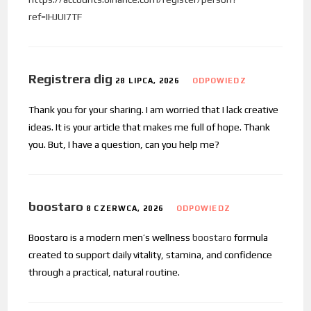
ref=IHJUI7TF
Registrera dig
28 LIPCA, 2026
ODPOWIEDZ
Thank you for your sharing. I am worried that I lack creative
ideas. It is your article that makes me full of hope. Thank
you. But, I have a question, can you help me?
boostaro
8 CZERWCA, 2026
ODPOWIEDZ
Boostaro is a modern men’s wellness
boostaro
formula
created to support daily vitality, stamina, and confidence
through a practical, natural routine.