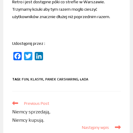
Retro i jest dostępne póki co strefie w Warszawie.
Trzymamy kciuki aby tym razem mogło cieszyć
użytkowników znacznie dłużej niż poprzednim razem.
Udostępnij przez :
F
T
L
a
w
i
c
i
n
TAGI
:
FUN
,
KLASYK
,
PANEK CARSHARING
,
ŁADA
e
t
k
b
t
e
o
e
d
Previous Post
o
r
I
Niemcy sprzedają,
k
n
Niemcy kupują.
Następny wpis