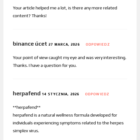
Your article helped me a lot, is there any more related
content? Thanks!
binance úcet
27 MARCA, 2026
ODPOWIEDZ
Your point of view caught my eye and was very interesting.
Thanks. I have a question for you.
herpafend
14 STYCZNIA, 2026
ODPOWIEDZ
**herpafend**
herpafend is a natural wellness formula developed for
individuals experiencing symptoms related to the herpes
simplex virus.