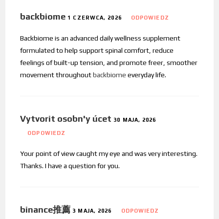
backbiome
1 CZERWCA, 2026
ODPOWIEDZ
Backbiome is an advanced daily wellness supplement
formulated to help support spinal comfort, reduce
feelings of built-up tension, and promote freer, smoother
movement throughout
backbiome
everyday life.
Vytvorit osobn'y úcet
30 MAJA, 2026
ODPOWIEDZ
Your point of view caught my eye and was very interesting.
Thanks. I have a question for you.
binance推薦
3 MAJA, 2026
ODPOWIEDZ