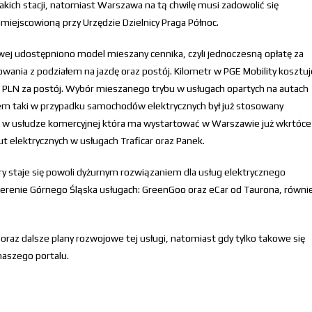
kich stacji, natomiast Warszawa na tą chwilę musi zadowolić się
miejscowioną przy Urzędzie Dzielnicy Praga Północ.
ej udostępniono model mieszany cennika, czyli jednoczesną opłatę za
owania z podziałem na jazdę oraz postój. Kilometr w PGE Mobility kosztuj
,10 PLN za postój. Wybór mieszanego trybu w usługach opartych na autach
iem taki w przypadku samochodów elektrycznych był już stosowany
e w usłudze komercyjnej która ma wystartować w Warszawie już wkrtóce
ut elektrycznych w usługach Traficar oraz Panek.
y staje się powoli dyżurnym rozwiązaniem dla usług elektrycznego
erenie Górnego Śląska usługach: GreenGoo oraz eCar od Taurona, równi
 oraz dalsze plany rozwojowe tej usługi, natomiast gdy tylko takowe się
naszego portalu.