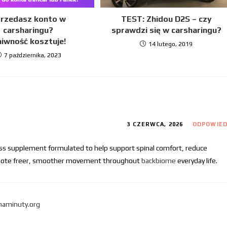
rzedasz konto w
TEST: Zhidou D2S – czy
carsharingu?
sprawdzi się w carsharingu?
iwność kosztuje!
14 lutego, 2019
7 października, 2023
3 CZERWCA, 2026
ODPOWIE
ess supplement formulated to help support spinal comfort, reduce
romote freer, smoother movement throughout
backbiome
everyday life.
onaminuty.org