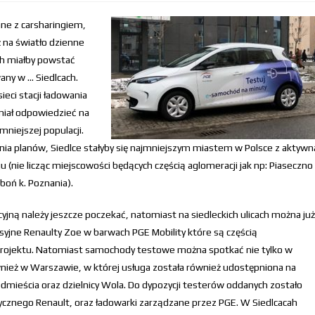
ne z carsharingiem,
 na światło dzienne
ch miałby powstać
any w … Siedlcach.
eci stacji ładowania
miał odpowiedzieć na
niejszej populacji.
ia planów, Siedlce stałyby się najmniejszym miastem w Polsce z aktywn
u (nie licząc miejscowości będących częścią
aglomeracji jak np: Piaseczno 
boń k. Poznania).
jną należy jeszcze poczekać, natomiast na siedleckich ulicach można już
syjne Renaulty Zoe w barwach PGE Mobility które są częścią
ojektu. Natomiast samochody testowe można spotkać nie tylko w
ównież w Warszawie, w której usługa została również udostępniona na
ódmieścia oraz dzielnicy Wola. Do dypozycji testerów oddanych zostało
rycznego Renault, oraz ładowarki zarządzane przez PGE. W Siedlcacah