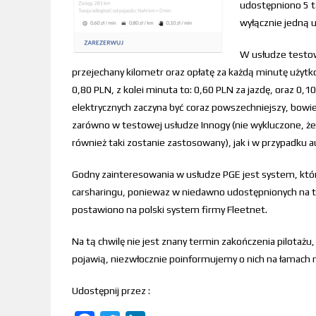
udostępniono 5 ta
wyłącznie jedną u
W usłudze testow
przejechany kilometr oraz opłatę za każdą minutę użytk
0,80 PLN, z kolei minuta to: 0,60 PLN za jazdę, oraz 0
elektrycznych zaczyna być coraz powszechniejszy, bow
zarówno w testowej usłudze Innogy (nie wykluczone, ż
również taki zostanie zastosowany), jak i w przypadku a
Godny zainteresowania w usłudze PGE jest system, któr
carsharingu, poniewaz w niedawno udostępnionych na t
postawiono na polski system firmy Fleetnet.
Na tą chwilę nie jest znany termin zakończenia pilotażu,
pojawią, niezwłocznie poinformujemy o nich na łamach 
Udostępnij przez :