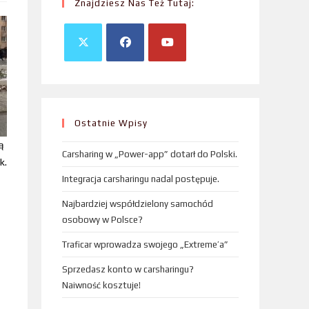
Znajdziesz Nas Też Tutaj:
Ostatnie Wpisy
ą
Carsharing w „Power-app” dotarł do Polski.
k.
Integracja carsharingu nadal postępuje.
Najbardziej współdzielony samochód
osobowy w Polsce?
Traficar wprowadza swojego „Extreme’a”
Sprzedasz konto w carsharingu?
Naiwność kosztuje!