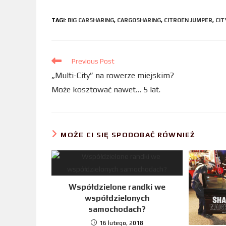
c
i
n
TAGI
:
BIG CARSHARING
,
CARGOSHARING
,
CITROEN JUMPER
,
CIT
e
t
k
b
t
e
o
e
d
Previous Post
o
r
I
„Multi-City” na rowerze miejskim?
k
n
Może kosztować nawet… 5 lat.
MOŻE CI SIĘ SPODOBAĆ RÓWNIEŻ
Współdzielone randki we
współdzielonych
samochodach?
16 lutego, 2018