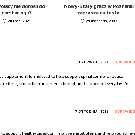
olacy nie dorośli do
Nowy-Stary gracz w Poznaniu
carsharingu?
zaprasza na testy.
20 lipca, 2021
29 listopada, 2017
3 CZERWCA, 2026
ODPOWIE
ess supplement formulated to help support spinal comfort, reduce
romote freer, smoother movement throughout
backbiome
everyday life.
7 STYCZNIA, 2026
ODPOWIE
 to support healthy digestion, improve metabolism, and help you achiev