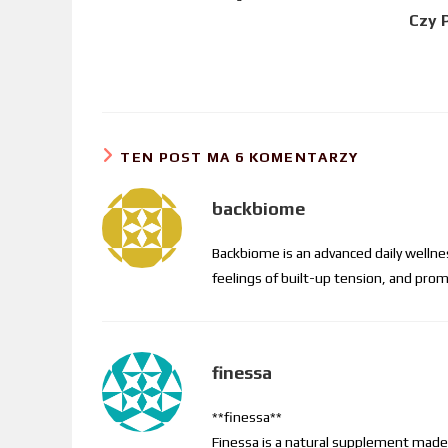
Czy P
TEN POST MA 6 KOMENTARZY
backbiome
Backbiome is an advanced daily welln
feelings of built-up tension, and p
finessa
**finessa**
Finessa is a natural supplement made