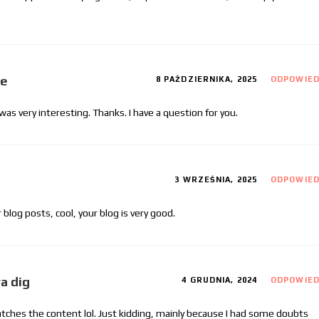
ce
8 PAŹDZIERNIKA, 2025
ODPOWIE
as very interesting. Thanks. I have a question for you.
3 WRZEŚNIA, 2025
ODPOWIE
 blog posts, cool, your blog is very good.
a dig
4 GRUDNIA, 2024
ODPOWIE
 matches the content lol. Just kidding, mainly because I had some doubts