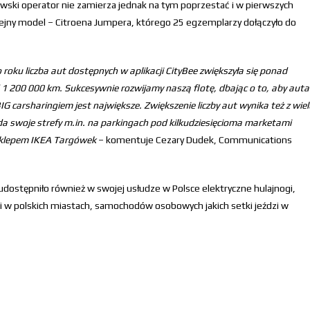
tewski operator nie zamierza jednak na tym poprzestać i w pierwszych
olejny model – Citroena Jumpera, którego 25 egzemplarzy dołączyło do
roku liczba aut dostępnych w aplikacji CityBee zwiększyła się ponad
ad 1 200 000 km. Sukcesywnie rozwijamy naszą flotę, dbając o to, aby auta
G carsharingiem jest największe. Zwiększenie liczby aut wynika też z wiel
da swoje strefy m.in. na parkingach pod kilkudziesięcioma marketami
sklepem IKEA Targówek
– komentuje Cezary Dudek, Communications
ostępniło również w swojej usłudze w Polsce elektryczne hulajnogi,
 w polskich miastach, samochodów osobowych jakich setki jeździ w