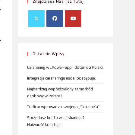
Znajdziesz Nas Też Tutaj:
”
z
Ostatnie Wpisy
Carsharing w „Power-app” dotarł do Polski.
Integracja carsharingu nadal postępuje.
Najbardziej współdzielony samochód
osobowy w Polsce?
Traficar wprowadza swojego „Extreme’a”
Sprzedasz konto w carsharingu?
Naiwność kosztuje!