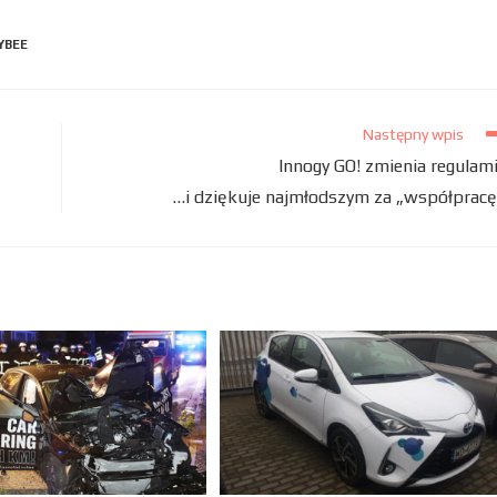
YBEE
Następny wpis
Innogy GO! zmienia regulam
…i dziękuje najmłodszym za „współpracę