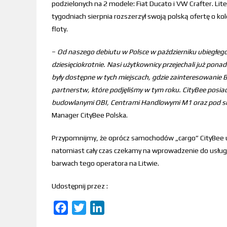
podzielonych na 2 modele: Fiat Ducato i VW Crafter. Li
tygodniach sierpnia rozszerzył swoją polską ofertę o k
floty.
–
Od naszego debiutu w Polsce w październiku ubiegłego 
dziesięciokrotnie. Nasi użytkownicy przejechali już pon
były dostępne w tych miejscach, gdzie zainteresowanie BI
partnerstw, które podjęliśmy w tym roku. CityBee posia
budowlanymi OBI, Centrami Handlowymi M1 oraz pod 
Manager CityBee Polska.
Przypomnijmy, że oprócz samochodów „cargo” CityBee ud
natomiast cały czas czekamy na wprowadzenie do usługi
barwach tego operatora na Litwie.
Udostępnij przez :
F
T
L
a
w
i