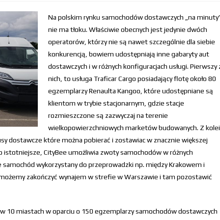
Na polskim rynku samochodów dostawczych „na minuty
nie ma tłoku. Właściwie obecnych jest jedynie dwóch
operatorów, którzy nie są nawet szczególnie dla siebie
konkurencją, bowiem udostępniają inne gabaryty aut
dostawczych i w różnych konfiguracjach usługi. Pierwszy 
nich, to usługa Traficar Cargo posiadający flotę około 80
egzemplarzy Renaulta Kangoo, które udostępniane są
klientom w trybie stacjonarnym, gdzie stacje
rozmieszczone są zazwyczaj na terenie
wielkopowierzchniowych marketów budowanych. Z kolei
busy dostawcze które można pobierać i zostawiac w znacznie większej
a co istotniejsze, CityBee umożliwia zwoty samochodów w różnych
e, że samochód wykorzystany do przeprowadzki np. między Krakowem i
możemy zakończyć wynajem w strefie w Warszawie i tam pozostawić
gę w 10 miastach w oparciu o 150 egzemplarzy samochodów dostawczych