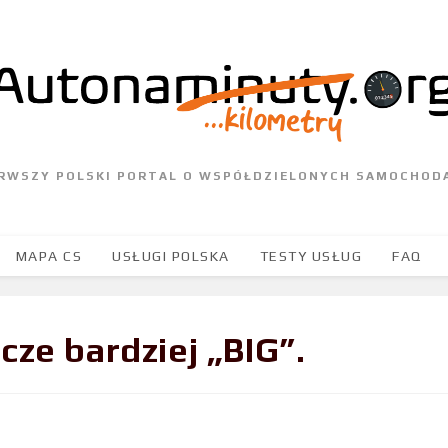
ERWSZY POLSKI PORTAL O WSPÓŁDZIELONYCH SAMOCHOD
MAPA CS
USŁUGI POLSKA
TESTY USŁUG
FAQ
cze bardziej „BIG”.