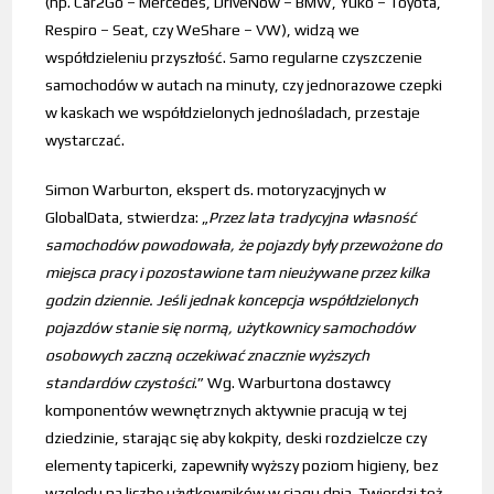
(np. Car2Go – Mercedes, DriveNow – BMW, Yuko – Toyota,
Respiro – Seat, czy WeShare – VW), widzą we
współdzieleniu przyszłość. Samo regularne czyszczenie
samochodów w autach na minuty, czy jednorazowe czepki
w kaskach we współdzielonych jednośladach, przestaje
wystarczać.
Simon Warburton, ekspert ds. motoryzacyjnych w
GlobalData, stwierdza: „
Przez lata tradycyjna własność
samochodów powodowała, że ​​pojazdy były przewożone do
miejsca pracy i pozostawione tam nieużywane przez kilka
godzin dziennie. Jeśli jednak koncepcja współdzielonych
pojazdów stanie się normą, użytkownicy samochodów
osobowych zaczną oczekiwać znacznie wyższych
standardów czystości
.” Wg. Warburtona dostawcy
komponentów wewnętrznych aktywnie pracują w tej
dziedzinie, starając się aby kokpity, deski rozdzielcze czy
elementy tapicerki, zapewniły wyższy poziom higieny, bez
względu na liczbę użytkowników w ciągu dnia. Twierdzi też,