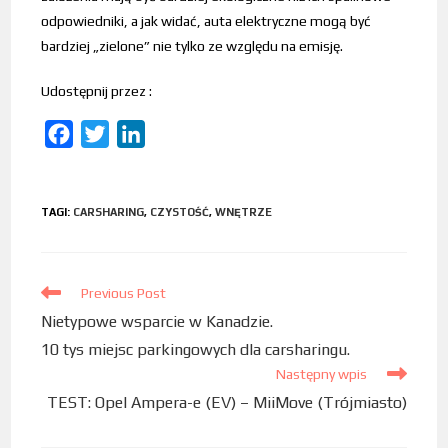
odpowiedniki, a jak widać, auta elektryczne mogą być
bardziej „zielone” nie tylko ze względu na emisję.
Udostępnij przez :
F
T
L
a
w
i
c
i
n
TAGI
:
CARSHARING
,
CZYSTOŚĆ
,
WNĘTRZE
e
t
k
b
t
e
o
e
d
Previous Post
o
r
I
Nietypowe wsparcie w Kanadzie.
k
n
10 tys miejsc parkingowych dla carsharingu.
Następny wpis
TEST: Opel Ampera-e (EV) – MiiMove (Trójmiasto)