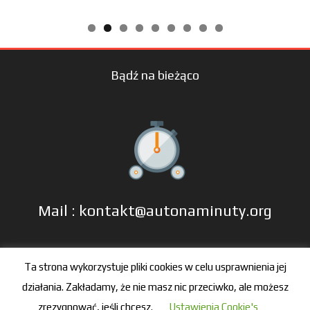
Bądź na bieżąco
Mail : kontakt@autonaminuty.org
tel: +48 606 666 993
Ta strona wykorzystuje pliki cookies w celu usprawnienia jej
działania. Zakładamy, że nie masz nic przeciwko, ale możesz
zrezygnować, jeśli chcesz.
Ustawienia Cookie's