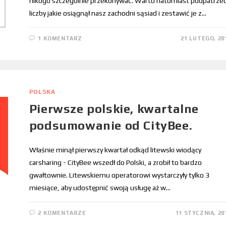
nikogo szczególnie przekonywać. Warto natomiast podpatrze
liczby jakie osiągnął nasz zachodni sąsiad i zestawić je z…
1 KOMENTARZ
21 LUTEGO, 20
POLSKA
Pierwsze polskie, kwartalne
podsumowanie od CityBee.
Właśnie minął pierwszy kwartał odkąd litewski wiodący
carsharing - CityBee wszedł do Polski, a zrobił to bardzo
gwałtownie. Litewskiemu operatorowi wystarczyły tylko 3
miesiące, aby udostępnić swoją usługę aż w…
2 KOMENTARZE
11 STYCZNIA, 20