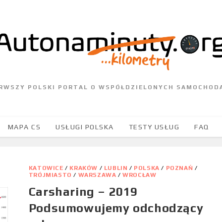
ERWSZY POLSKI PORTAL O WSPÓŁDZIELONYCH SAMOCHOD
MAPA CS
USŁUGI POLSKA
TESTY USŁUG
FAQ
KATOWICE
/
KRAKÓW
/
LUBLIN
/
POLSKA
/
POZNAŃ
/
TRÓJMIASTO
/
WARSZAWA
/
WROCŁAW
Carsharing – 2019
Podsumowujemy odchodzący