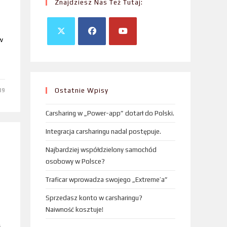
Znajdziesz Nas Też Tutaj:
w
Ostatnie Wpisy
19
Carsharing w „Power-app” dotarł do Polski.
Integracja carsharingu nadal postępuje.
Najbardziej współdzielony samochód
osobowy w Polsce?
Traficar wprowadza swojego „Extreme’a”
Sprzedasz konto w carsharingu?
Naiwność kosztuje!