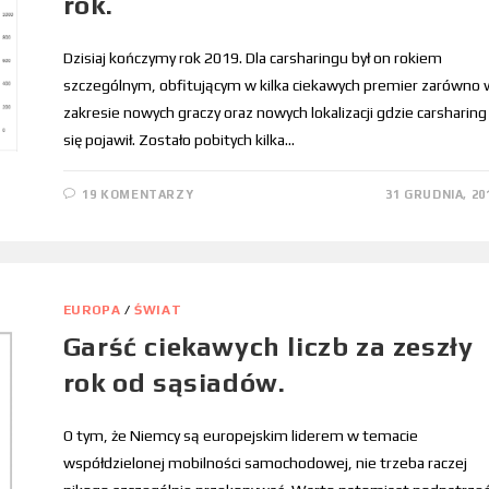
rok.
Dzisiaj kończymy rok 2019. Dla carsharingu był on rokiem
szczególnym, obfitującym w kilka ciekawych premier zarówno 
zakresie nowych graczy oraz nowych lokalizacji gdzie carsharing
się pojawił. Zostało pobitych kilka…
19 KOMENTARZY
31 GRUDNIA, 20
EUROPA
/
ŚWIAT
Garść ciekawych liczb za zeszły
rok od sąsiadów.
O tym, że Niemcy są europejskim liderem w temacie
współdzielonej mobilności samochodowej, nie trzeba raczej