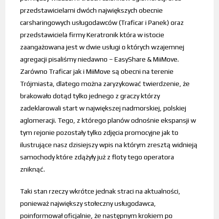
przedstawicielami dwóch największych obecnie
carsharingowych usługodawców (Traficar i Panek) oraz
przedstawiciela firmy Keratronik która w istocie
zaangażowana jest w dwie usługi o których wzajemnej
agregacji pisaliśmy niedawno – EasyShare & MiiMove.
Zarówno Traficar jak i MiiMove są obecni na terenie
Trójmiasta, dlatego można zaryzykować twierdzenie, że
brakowało dotąd tylko jednego z graczy którzy
zadeklarowali start w największej nadmorskiej, polskiej
aglomeracji. Tego, z którego planów odnośnie ekspansji w
tym rejonie pozostały tylko zdjęcia promocyjne jak to
ilustrujące nasz dzisiejszy wpis na którym zresztą widnieją
samochody które zdążyły już z floty tego operatora
zniknąć.
Taki stan rzeczy wkrótce jednak straci na aktualności,
ponieważ największy stołeczny usługodawca,
poinformował oficjalnie, że następnym krokiem po