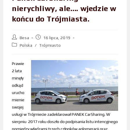
nierychliwy, ale…. wjedzie w
końcu do Trójmiasta.
Besa
16 lipca, 2019
Polska
/
Trójmiasto
Prawie
2 lata
minęły
odkąd
urucho
mienie
swojej
usługi w Trójmiecie zadeklarował PANEK CarSharing. W
sierpniu 2017 roku doszło do podpisania listu intencyjnego
pomiędzy władzami trzech członków aglomeracji oraz