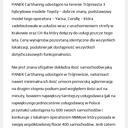
PANEK CarSharing udostępni na terenie Trójmiasta 3
hybrydowe modele Toyoty – dobrze znany, podstawowy
model tego operatora – Yarisa, Corollę – która
zadebiutowała w usłudze wraz z uruchomieniem strefy w
Krakowie oraz CH-Ra który dołączy do usługi jeszcze tego
lata. Ceny wynajmów pozostaną identyczne dla wszystkich
lokalizacji, podobnie jak dostępność wszystkich
dotychczasowych funkcjonalności.
Nie jest znana oficjalnie dokładna ilość samochodów jaką
PANEK CarSharing udostępni w Trójmieście, natomiast
nawet minimalna ich ilość umocni pomorską aglomerację
na drugim stopniu podium pod względem ilości aut na
minuty, bowiem największy tamtejszy usługodawca (jak na
największego jednocześnie usługodawcę w Polsce
przystało) udostępnia tu 600 swoich samochodów i
konkuruje z lokalnym operatorem MiiMove który posiada w
swojej współdzielonej flocie 400 samochodów. Jeśli zatem