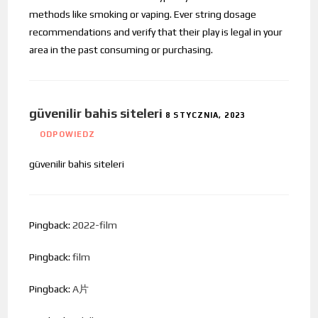
methods like smoking or vaping. Ever string dosage
recommendations and verify that their play is legal in your
area in the past consuming or purchasing.
güvenilir bahis siteleri
8 STYCZNIA, 2023
ODPOWIEDZ
güvenilir bahis siteleri
Pingback:
2022-film
Pingback:
film
Pingback:
A片