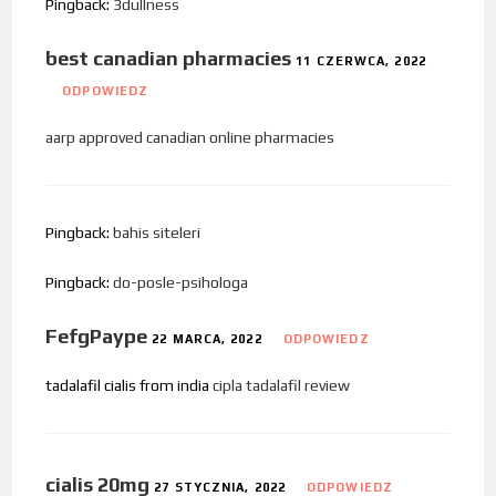
Pingback:
3dullness
best canadian pharmacies
11 CZERWCA, 2022
ODPOWIEDZ
aarp approved canadian online pharmacies
Pingback:
bahis siteleri
Pingback:
do-posle-psihologa
FefgPaype
22 MARCA, 2022
ODPOWIEDZ
tadalafil cialis from india
cipla tadalafil review
cialis 20mg
27 STYCZNIA, 2022
ODPOWIEDZ