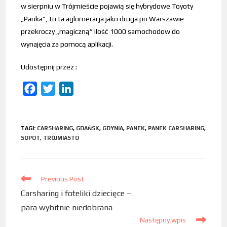
w sierpniu w Trójmieście pojawią się hybrydowe Toyoty
„Panka”, to ta aglomeracja jako druga po Warszawie
przekroczy „magiczną” ilość 1000 samochodow do
wynajęcia za pomocą aplikacji.
Udostępnij przez :
F
T
L
a
w
i
c
i
n
TAGI
:
CARSHARING
,
GDAŃSK
,
GDYNIA
,
PANEK
,
PANEK CARSHARING
,
e
t
k
SOPOT
,
TRÓJMIASTO
b
t
e
o
e
d
o
r
I
Previous Post
k
n
Carsharing i foteliki dziecięce –
para wybitnie niedobrana
Następny wpis