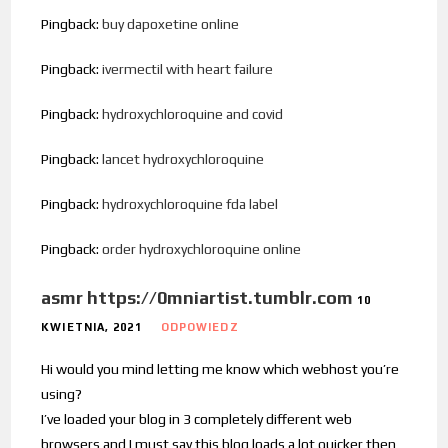
Pingback:
buy dapoxetine online
Pingback:
ivermectil with heart failure
Pingback:
hydroxychloroquine and covid
Pingback:
lancet hydroxychloroquine
Pingback:
hydroxychloroquine fda label
Pingback:
order hydroxychloroquine online
asmr https://0mniartist.tumblr.com
10
KWIETNIA, 2021
ODPOWIEDZ
Hi would you mind letting me know which webhost you’re
using?
I’ve loaded your blog in 3 completely different web
browsers and I must say this blog loads a lot quicker then