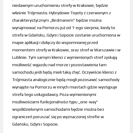
niedawnym uruchomieniu strefy w Krakowie, będzie
właśnie Trójmiasto. Hybrydowe Toyoty z czerwonym z
charakterystycznym „Birdmanem” będzie można
wynajmować na Pomorzu już od 1-ego sierpnia, kiedy to
strefa w Gdańsku, Gdyni i Sopocie zostanie uruchomiona w
mapie aplikacji i dołączy do wspomnianej przed
momentem strefy w Krakowie, oraz stref w Warszawie i w
Lublinie. Tym samym klienci z wymienionych stref zyskają
możliwość wyjazdu nad morze i pozostawienia tam
samochodu jeśli będą mieli taką chęć. Oczywiście klienci z
Trójmiasta analogicznie będą mogli pozosawić samochody
wynajęte na Pomorzu w innych miastach gdzie występuje
strefa tego usługodawcy. Poza wymienionymi
możliwościami funkcjonalności typu „one-way”
współdzielonymi samochodami będzie można bez
ograniczeń poruszać się po wyznaczonej strefie w
Gdańsku, Gdyni i Sopocie.