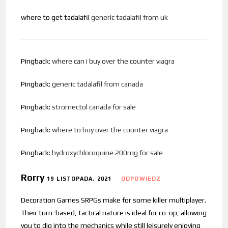
where to get tadalafil
generic tadalafil from uk
Pingback:
where can i buy over the counter viagra
Pingback:
generic tadalafil from canada
Pingback:
stromectol canada for sale
Pingback:
where to buy over the counter viagra
Pingback:
hydroxychloroquine 200mg for sale
Rorry
19 LISTOPADA, 2021
ODPOWIEDZ
Decoration Games SRPGs make for some killer multiplayer.
Their turn-based, tactical nature is ideal for co-op, allowing
you to dig into the mechanics while still leisurely enjoying