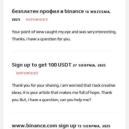
безплатен профил в binance
16 WRZEŚNIA,
2025
ODPOWIEDZ
Your point of view caught my eye and was very interesting.
Thanks. I have a question for you.
Sign up to get 100 USDT
27 SIERPNIA, 2025
ODPOWIEDZ
Thank you for your sharing. I am worried that I lack creative
ideas. It is your article that makes me full of hope. Thank
you. But, I have a question, can you help me?
www.binance.com sign up
15 SIERPNIA, 2025