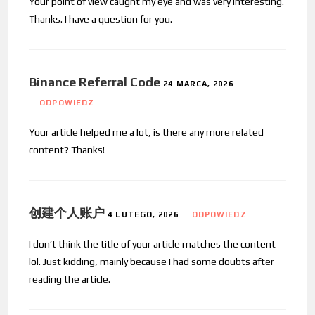
Your point of view caught my eye and was very interesting.
Thanks. I have a question for you.
Binance Referral Code
24 MARCA, 2026
ODPOWIEDZ
Your article helped me a lot, is there any more related
content? Thanks!
创建个人账户
4 LUTEGO, 2026
ODPOWIEDZ
I don’t think the title of your article matches the content
lol. Just kidding, mainly because I had some doubts after
reading the article.