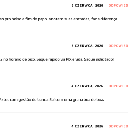
6 CZERWCA, 2026
ODPOWIE
ão pro bolso e fim de papo. Anotem suas entradas, faz a diferença.
6 CZERWCA, 2026
ODPOWIE
o horário de pico. Saque rápido via PIX é vida. Saque solicitado!
4 CZERWCA, 2026
ODPOWIE
f Aztec com gestão de banca. Saí com uma grana boa de boa.
4 CZERWCA, 2026
ODPOWIE