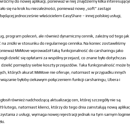
wróćmy do nowej aplikacji, ponieważ w niej znajdziemy kilka interesujący
o się na krok ku niezależności, ponieważ nowy „soft” zastąpi
, będącej jednocześnie właścicielem EasyShare – innej polskiej usługi,
ług, program poleceń, ale również dynamiczny cennik, zależny od tego jak
zyć na zniżki w stosunku do regularnego cennika. Na koniec zostawiliśmy
ponieważ MiiMove wprowadził taką funkcjonalność do carsharingu jako
ogli dzielić się opłatami za wspólny przejazd, co znane było dotychczas
 dzielić pomiędzy siebie koszty przejazdów. Taka funkcjonalność może b
ch, których akurat MiiMove nie oferuje, natomiast w przypadku innych
związanie byłoby ciekawym połączeniem funkcji carsharingu, Ubera i
głosił również nadchodzącą aktualizację cen, której szczegóły nie są
9 lutego, natomiast klienci, którzy do tego dnia zainstalują nową aplikac
rzystania z usługi, wymaga nowej rejestracji jednak na tym samym loginie
ki.