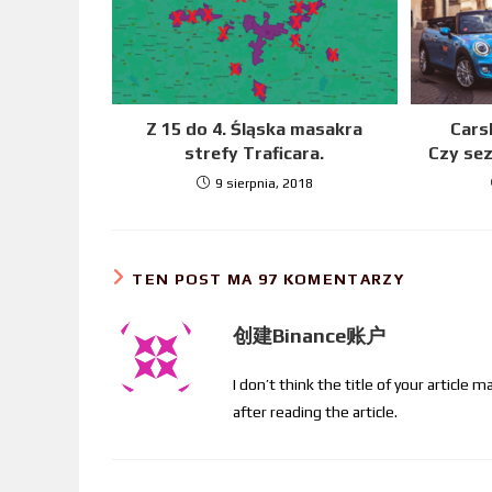
Z 15 do 4. Śląska masakra
Cars
strefy Traficara.
Czy se
9 sierpnia, 2018
TEN POST MA 97 KOMENTARZY
创建Binance账户
I don’t think the title of your article
after reading the article.