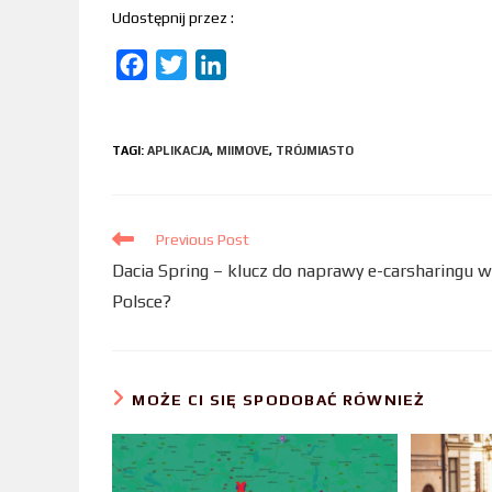
Udostępnij przez :
F
T
L
a
w
i
c
i
n
TAGI
:
APLIKACJA
,
MIIMOVE
,
TRÓJMIASTO
e
t
k
b
t
e
o
e
d
Previous Post
o
r
I
Dacia Spring – klucz do naprawy e-carsharingu w
k
n
Polsce?
MOŻE CI SIĘ SPODOBAĆ RÓWNIEŻ