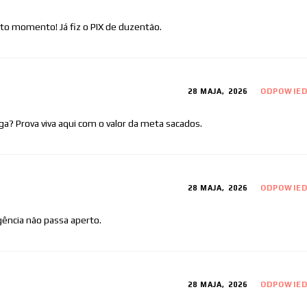
to momento! Já fiz o PIX de duzentão.
28 MAJA, 2026
ODPOWIE
ga? Prova viva aqui com o valor da meta sacados.
28 MAJA, 2026
ODPOWIE
ência não passa aperto.
28 MAJA, 2026
ODPOWIE