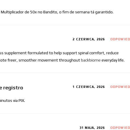
Multiplicador de 50x no Bandito, o fim de semana tá garantido.
2 CZERWCA, 2026
ODPOWIE
ess supplement formulated to help support spinal comfort, reduce
romote freer, smoother movement throughout
backbiome
everyday life.
e registro
1 CZERWCA, 2026
ODPOWIE
nutos via PIX.
31 MAJA, 2026
ODPOWIE