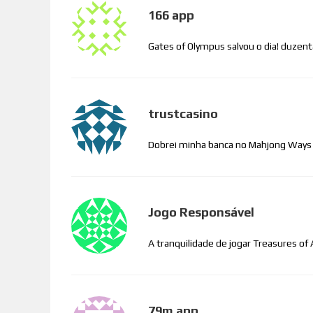
166 app
Gates of Olympus salvou o dia! duzent
trustcasino
Dobrei minha banca no Mahjong Ways 2 n
Jogo Responsável
A tranquilidade de jogar Treasures o
79m app