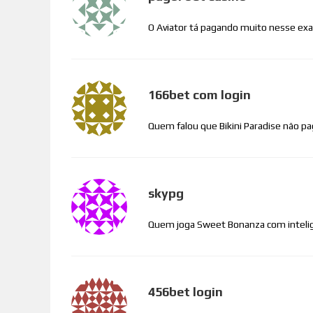
O Aviator tá pagando muito nesse exa
166bet com login
Quem falou que Bikini Paradise não pa
skypg
Quem joga Sweet Bonanza com intelig
456bet login