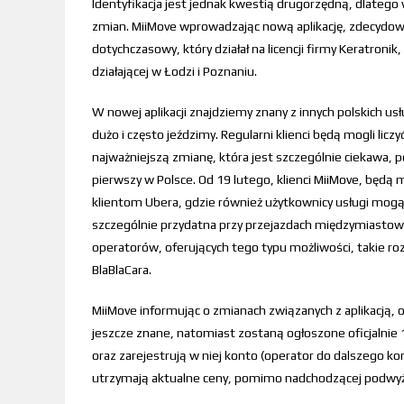
Identyfikacja jest jednak kwestią drugorzędną, dlatego 
zmian. MiiMove wprowadzając nową aplikację, zdecydował
dotychczasowy, który działał na licencji firmy Keratronik
działającej w Łodzi i Poznaniu.
W nowej aplikacji znajdziemy znany z innych polskich us
dużo i często jeździmy. Regularni klienci będą mogli lic
najważniejszą zmianę, która jest szczególnie ciekawa, 
pierwszy w Polsce. Od 19 lutego, klienci MiiMove, będą m
klientom Ubera, gdzie również użytkownicy usługi mogą
szczególnie przydatna przy przejazdach międzymiastowy
operatorów, oferujących tego typu możliwości, takie ro
BlaBlaCara.
MiiMove informując o zmianach związanych z aplikacją, o
jeszcze znane, natomiast zostaną ogłoszone oficjalnie 1
oraz zarejestrują w niej konto (operator do dalszego ko
utrzymają aktualne ceny, pomimo nadchodzącej podwyż