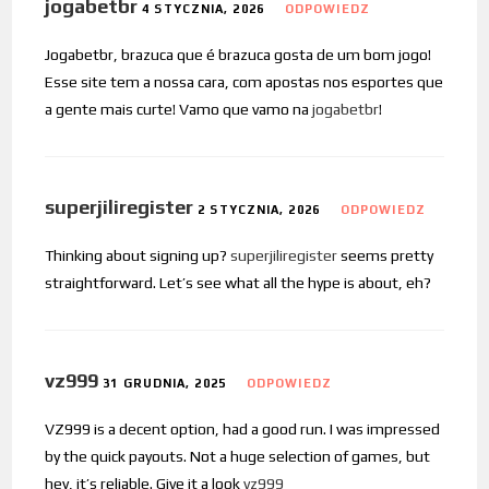
jogabetbr
4 STYCZNIA, 2026
ODPOWIEDZ
Jogabetbr, brazuca que é brazuca gosta de um bom jogo!
Esse site tem a nossa cara, com apostas nos esportes que
a gente mais curte! Vamo que vamo na
jogabetbr
!
superjiliregister
2 STYCZNIA, 2026
ODPOWIEDZ
Thinking about signing up?
superjiliregister
seems pretty
straightforward. Let’s see what all the hype is about, eh?
vz999
31 GRUDNIA, 2025
ODPOWIEDZ
VZ999 is a decent option, had a good run. I was impressed
by the quick payouts. Not a huge selection of games, but
hey, it’s reliable. Give it a look
vz999