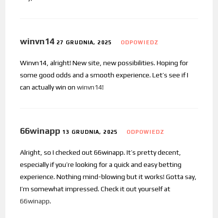
winvn14
27 GRUDNIA, 2025
ODPOWIEDZ
Winvn14, alright! New site, new possibilities. Hoping for
some good odds and a smooth experience. Let’s see if I
can actually win on
winvn14
!
66winapp
13 GRUDNIA, 2025
ODPOWIEDZ
Alright, so I checked out 66winapp. It’s pretty decent,
especially if you’re looking for a quick and easy betting
experience. Nothing mind-blowing but it works! Gotta say,
I’m somewhat impressed. Check it out yourself at
66winapp
.