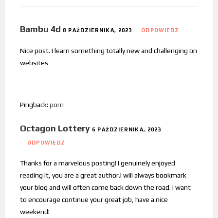
Bambu 4d
8 PAŹDZIERNIKA, 2023
ODPOWIEDZ
Nice post. I learn something totally new and challenging on
websites
Pingback:
porn
Octagon Lottery
6 PAŹDZIERNIKA, 2023
ODPOWIEDZ
Thanks for a marvelous posting! I genuinely enjoyed
reading it, you are a great author.I will always bookmark
your blog and will often come back down the road. I want
to encourage continue your great job, have a nice
weekend!