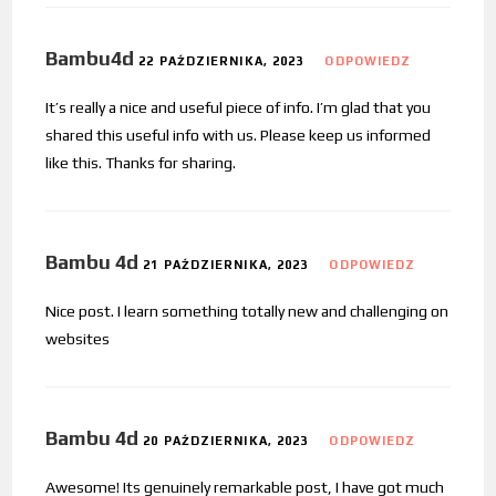
Bambu4d
22 PAŹDZIERNIKA, 2023
ODPOWIEDZ
It’s really a nice and useful piece of info. I’m glad that you
shared this useful info with us. Please keep us informed
like this. Thanks for sharing.
Bambu 4d
21 PAŹDZIERNIKA, 2023
ODPOWIEDZ
Nice post. I learn something totally new and challenging on
websites
Bambu 4d
20 PAŹDZIERNIKA, 2023
ODPOWIEDZ
Awesome! Its genuinely remarkable post, I have got much