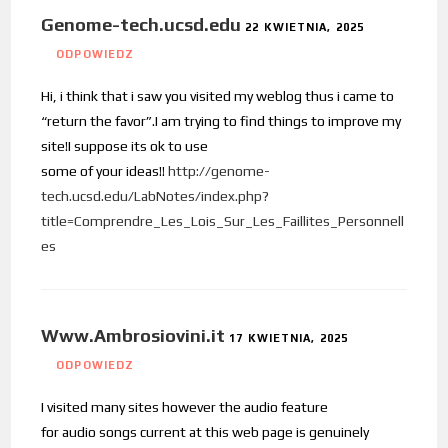
Genome-tech.ucsd.edu
22 KWIETNIA, 2025
ODPOWIEDZ
Hi, i think that i saw you visited my weblog thus i came to
“return the favor”.I am trying to find things to improve my
site!I suppose its ok to use
some of your ideas!!
http://genome-
tech.ucsd.edu/LabNotes/index.php?
title=Comprendre_Les_Lois_Sur_Les_Faillites_Personnell
es
Www.Ambrosiovini.it
17 KWIETNIA, 2025
ODPOWIEDZ
I visited many sites however the audio feature
for audio songs current at this web page is genuinely