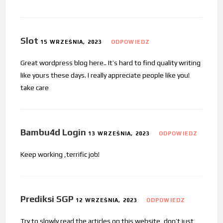
Slot
15 WRZEŚNIA, 2023
ODPOWIEDZ
Great wordpress blog here.. It’s hard to find quality writing
like yours these days. I really appreciate people like you!
take care
Bambu4d Login
13 WRZEŚNIA, 2023
ODPOWIEDZ
Keep working ,terrific job!
Prediksi SGP
12 WRZEŚNIA, 2023
ODPOWIEDZ
Try to slowly read the articles on this website, don’t just