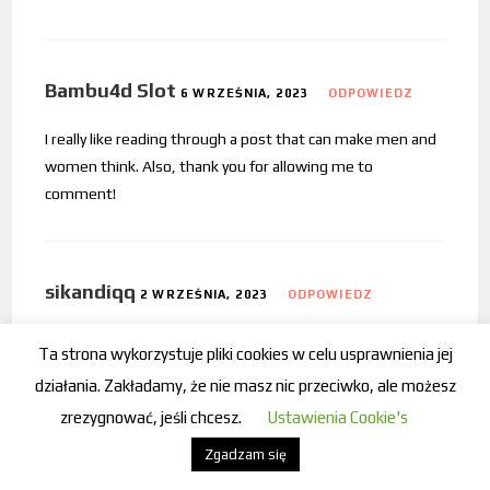
Bambu4d Slot
6 WRZEŚNIA, 2023
ODPOWIEDZ
I really like reading through a post that can make men and
women think. Also, thank you for allowing me to
comment!
sikandiqq
2 WRZEŚNIA, 2023
ODPOWIEDZ
Keep on working, great job!
Ta strona wykorzystuje pliki cookies w celu usprawnienia jej
działania. Zakładamy, że nie masz nic przeciwko, ale możesz
zrezygnować, jeśli chcesz.
Ustawienia Cookie's
Bambu 4d
1 WRZEŚNIA, 2023
ODPOWIEDZ
Zgadzam się
I am truly thankful to the owner of this web site who has