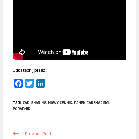
Udostępnij przez :
F
T
L
a
w
i
c
i
n
TAGI
:
CAR-SHARING
,
NOWY CENNIK
,
PANEK CARSHARING
,
e
t
k
PORADNIK
b
t
e
o
e
d
Previous Post
o
r
I