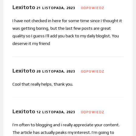
Lexitoto
21 LISTOPADA, 2023
ODPOWIEDZ
I have not checked in here for some time since I thought it
was getting boring, but the last few posts are great
quality so I guess I’ll add you back to my daily bloglist. You
deserve it my friend
Lexitoto
20 LISTOPADA, 2023
ODPOWIEDZ
Cool that really helps, thank you.
Lexitoto
12 LISTOPADA, 2023
ODPOWIEDZ
I’m often to blogging and i really appreciate your content.
The article has actually peaks my interest. I’m going to