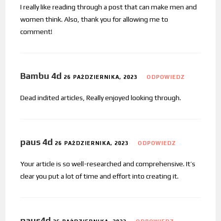
I really like reading through a post that can make men and
women think. Also, thank you for allowing me to
comment!
Bambu 4d
26 PAŹDZIERNIKA, 2023
ODPOWIEDZ
Dead indited articles, Really enjoyed looking through.
paus 4d
26 PAŹDZIERNIKA, 2023
ODPOWIEDZ
Your article is so well-researched and comprehensive. It’s
clear you put a lot of time and effort into creating it.
paus4d