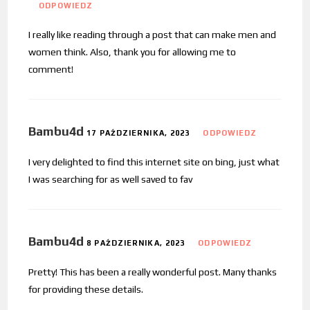
ODPOWIEDZ
I really like reading through a post that can make men and
women think. Also, thank you for allowing me to
comment!
Bambu4d
17 PAŹDZIERNIKA, 2023
ODPOWIEDZ
I very delighted to find this internet site on bing, just what
I was searching for as well saved to fav
Bambu4d
8 PAŹDZIERNIKA, 2023
ODPOWIEDZ
Pretty! This has been a really wonderful post. Many thanks
for providing these details.