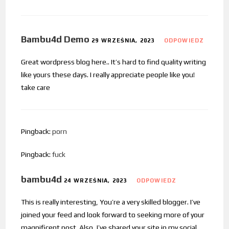
Bambu4d Demo
29 WRZEŚNIA, 2023
ODPOWIEDZ
Great wordpress blog here.. It’s hard to find quality writing
like yours these days. I really appreciate people like you!
take care
Pingback:
porn
Pingback:
fuck
bambu4d
24 WRZEŚNIA, 2023
ODPOWIEDZ
This is really interesting, You’re a very skilled blogger. I’ve
joined your feed and look forward to seeking more of your
magnificent post. Also, I’ve shared your site in my social