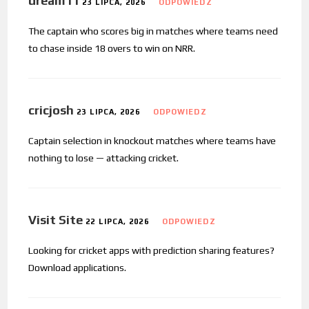
dream11
23 LIPCA, 2026
ODPOWIEDZ
The captain who scores big in matches where teams need
to chase inside 18 overs to win on NRR.
cricjosh
23 LIPCA, 2026
ODPOWIEDZ
Captain selection in knockout matches where teams have
nothing to lose — attacking cricket.
Visit Site
22 LIPCA, 2026
ODPOWIEDZ
Looking for cricket apps with prediction sharing features?
Download applications.