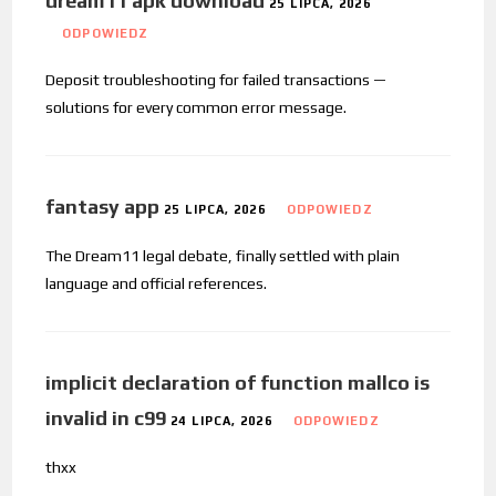
dream11 apk download
25 LIPCA, 2026
ODPOWIEDZ
Deposit troubleshooting for failed transactions —
solutions for every common error message.
fantasy app
25 LIPCA, 2026
ODPOWIEDZ
The Dream11 legal debate, finally settled with plain
language and official references.
implicit declaration of function mallco is
invalid in c99
24 LIPCA, 2026
ODPOWIEDZ
thxx