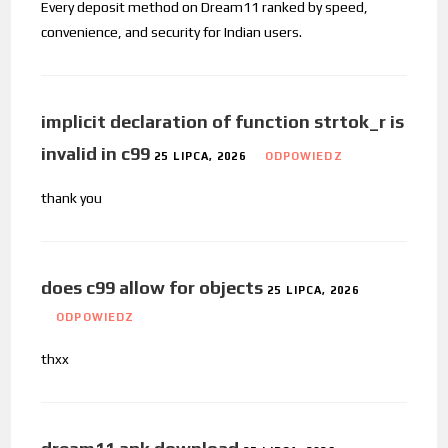
Every deposit method on Dream11 ranked by speed,
convenience, and security for Indian users.
implicit declaration of function strtok_r is
invalid in c99
25 LIPCA, 2026
ODPOWIEDZ
thank you
does c99 allow for objects
25 LIPCA, 2026
ODPOWIEDZ
thxx