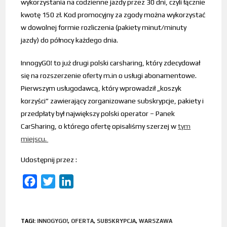
wykorzystania na codzienne jazdy przez 30 dni, czyli łącznie
kwotę 150 zł. Kod promocyjny za zgody można wykorzystać
w dowolnej formie rozliczenia (pakiety minut/minuty
jazdy) do północy każdego dnia.
InnogyGO! to już drugi polski carsharing, który zdecydował
się na rozszerzenie oferty m.in o usługi abonamentowe.
Pierwszym usługodawcą, który wprowadził „koszyk
korzyści” zawierający zorganizowane subskrypcje, pakiety i
przedpłaty był największy polski operator – Panek
CarSharing, o którego ofertę opisaliśmy szerzej w
tym
miejscu.
Udostępnij przez :
F
T
L
a
w
i
c
i
n
TAGI
:
INNOGYGO!
,
OFERTA
,
SUBSKRYPCJA
,
WARSZAWA
e
t
k