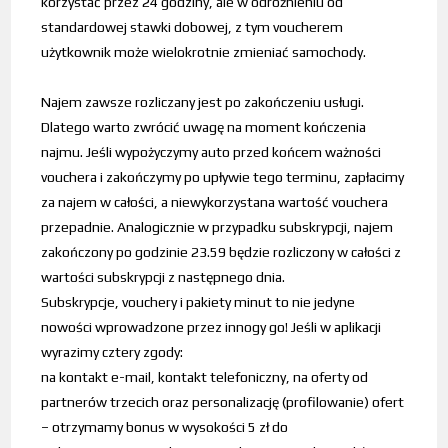
korzystać przez 24 godziny, ale w odróżnieniu od
standardowej stawki dobowej, z tym voucherem
użytkownik może wielokrotnie zmieniać samochody.
Najem zawsze rozliczany jest po zakończeniu usługi.
Dlatego warto zwrócić uwagę na moment kończenia
najmu. Jeśli wypożyczymy auto przed końcem ważności
vouchera i zakończymy po upływie tego terminu, zapłacimy
za najem w całości, a niewykorzystana wartość vouchera
przepadnie. Analogicznie w przypadku subskrypcji, najem
zakończony po godzinie 23.59 będzie rozliczony w całości z
wartości subskrypcji z następnego dnia.
Subskrypcje, vouchery i pakiety minut to nie jedyne
nowości wprowadzone przez innogy go! Jeśli w aplikacji
wyrazimy cztery zgody:
na kontakt e-mail, kontakt telefoniczny, na oferty od
partnerów trzecich oraz personalizację (profilowanie) ofert
– otrzymamy bonus w wysokości 5 zł do