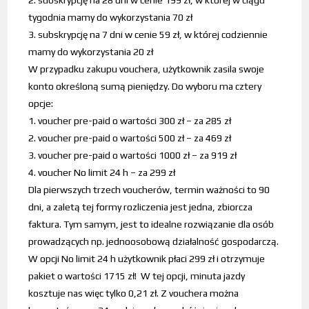
2. subskrypcję na 28 dni w cenie 199 zł, w której w ciągu
tygodnia mamy do wykorzystania 70 zł
3. subskrypcję na 7 dni w cenie 59 zł, w której codziennie
mamy do wykorzystania 20 zł
W przypadku zakupu vouchera, użytkownik zasila swoje
konto określoną sumą pieniędzy. Do wyboru ma cztery
opcje:
1. voucher pre-paid o wartości 300 zł – za 285 zł
2. voucher pre-paid o wartości 500 zł – za 469 zł
3. voucher pre-paid o wartości 1000 zł – za 919 zł
4. voucher No limit 24 h – za 299 zł
Dla pierwszych trzech voucherów, termin ważności to 90
dni, a zaletą tej formy rozliczenia jest jedna, zbiorcza
faktura. Tym samym, jest to idealne rozwiązanie dla osób
prowadzących np. jednoosobową działalność gospodarczą.
W opcji No limit 24 h użytkownik płaci 299 zł i otrzymuje
pakiet o wartości 1715 zł! W tej opcji, minuta jazdy
kosztuje nas więc tylko 0,21 zł. Z vouchera można