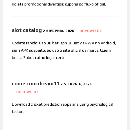
Roleta promocional divertida; cupons do fluxo oficial.
slot catalog
2 SIERPNIA, 2026
ODPOWIEDZ
Update rápido: uso 3u.bet: app 3uBet via PWA no Android,
sem APK suspeito. Só uso o site oficial da marca. Quem
busca 3ubet cai no lugar certo.
come com dream11
2 SIERPNIA, 2026
ODPOWIEDZ
Download cricket prediction apps analyzing psychological
factors.