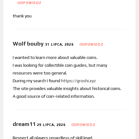
ODPOWIEDZ
thank you
Wolf bouby
31 LIPCA, 2026
ODPOWIEDZ
I wanted to learn more about valuable coins.
I was looking for collectible coin guides, but many
resources were too general.
During my search I found
https://groshi.xyz
The site provides valuable insights about historical coins.
A good source of coin-related information.
dream11
29 LIPCA, 2026
ODPOWIEDZ
Respect all players regardless of skill level.