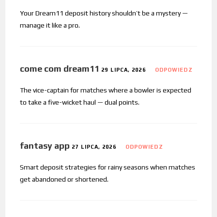
Your Dream11 deposit history shouldn’t be a mystery —
manage it like a pro.
come com dream11
29 LIPCA, 2026
ODPOWIEDZ
The vice-captain for matches where a bowler is expected
to take a five-wicket haul — dual points.
fantasy app
27 LIPCA, 2026
ODPOWIEDZ
Smart deposit strategies for rainy seasons when matches
get abandoned or shortened.