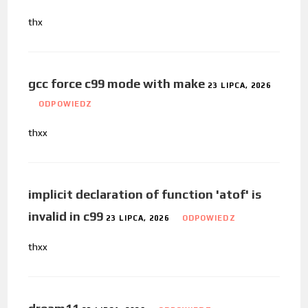
thx
gcc force c99 mode with make
23 LIPCA, 2026
ODPOWIEDZ
thxx
implicit declaration of function 'atof' is
invalid in c99
23 LIPCA, 2026
ODPOWIEDZ
thxx