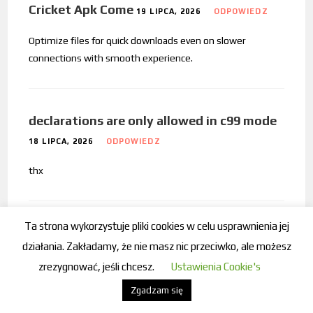
Cricket Apk Come
19 LIPCA, 2026
ODPOWIEDZ
Optimize files for quick downloads even on slower
connections with smooth experience.
declarations are only allowed in c99 mode
18 LIPCA, 2026
ODPOWIEDZ
thx
Ta strona wykorzystuje pliki cookies w celu usprawnienia jej
error invalid value c99 in std c99
18 LIPCA, 2026
działania. Zakładamy, że nie masz nic przeciwko, ale możesz
ODPOWIEDZ
zrezygnować, jeśli chcesz.
Ustawienia Cookie's
thxx
Zgadzam się