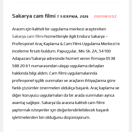
Sakarya cam filmi
7 SIERPNIA, 2026
ODPOWIEDZ
Aracım için kaliteli bir uygulama merkezi araştırırken
Sakarya cam filmi
hizmetleriyle ilgili Endura Sakarya –
Profesyonel Araç Kaplama & Cam Filmi Uygulama Merkezi’ni
inceleme fırsatı buldum. Papuççular, Mis Sk. 2A, 54100
Adapazarı/Sakarya adresinde hizmet veren firmaya 0538
588 20 61 numarasından ulaşıp uygulama detayları
hakkında bilgi aldım. Cam filmi uygulamalarında
profesyonel işçilik sunmaları ve araçların ihtiyaçlarına göre
farklı çözümler önermeleri oldukça başarılı. Araç kaplama ve
diğer koruyucu uygulamaları da bir arada sunmaları ayrıca
avantaj sağlıyor. Sakarya’da aracına kaliteli cam filmi
yaptırmak isteyenler için değerlendirilebilecek başarılı
işletmelerden biri olduğunu düşünüyorum.