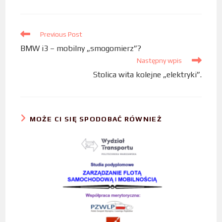
b
t
e
o
e
d
Previous Post
o
r
I
BMW i3 – mobilny „smogomierz”?
k
n
Następny wpis
Stolica wita kolejne „elektryki”.
MOŻE CI SIĘ SPODOBAĆ RÓWNIEŻ