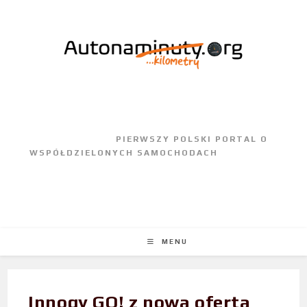
					PIERWSZY POLSKI PORTAL O 
WSPÓŁDZIELONYCH SAMOCHODACH				
MENU
Innogy GO! z nową ofertą