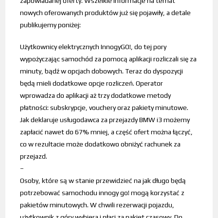
zapowiadanej oferty. Wszelkie informacje na temat
nowych oferowanych produktów już się pojawiły, a detale
publikujemy poniżej:
Użytkownicy elektrycznych InnogyGO!, do tej pory
wypożyczając samochód za pomocą aplikacji rozliczali się za
minuty, bądź w opcjach dobowych. Teraz do dyspozycji
będą mieli dodatkowe opcje rozliczeń. Operator
wprowadza do aplikacji aż trzy dodatkowe metody
płatności: subskrypcje, vouchery oraz pakiety minutowe.
Jak deklaruje usługodawca za przejazdy BMW i3 możemy
zapłacić nawet do 67% mniej, a część ofert można łączyć,
co w rezultacie może dodatkowo obniżyć rachunek za
przejazd.
–
Osoby, które są w stanie przewidzieć na jak długo będą
potrzebować samochodu innogy go! mogą korzystać z
pakietów minutowych. W chwili rezerwacji pojazdu,
użytkownik z góry wybiera i płaci za pakiet czasowy. Do