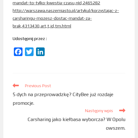
mandat-to-tylko-kwestia-czasu,nId,2465282
http://warszawa.naszemiasto.pl/artykul/korzystajac-z-
carsharingu-mozesz-dostac-mandat-za-
brak,4313430,art,t,id,tm.html
Udostępnij przez :
F
T
L
a
w
i
c
i
n
e
t
k
b
Previous Post
t
e
5 dych na przeprowadzkę? CityBee już rozdaje
o
e
d
promocje.
o
r
I
Następny wpis
k
n
Carsharing jako kiełbasa wyborcza? W Opolu
owszem.