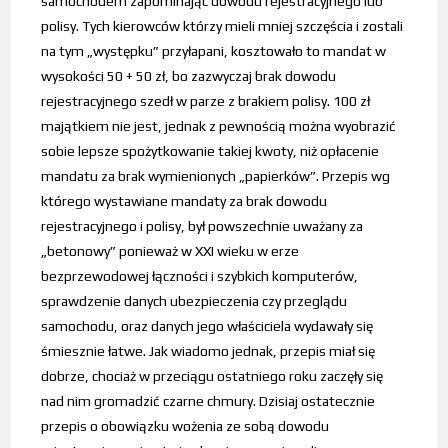
samochodem zapominając dowodu rejestracyjnego lub
polisy. Tych kierowców którzy mieli mniej szczęścia i zostali
na tym „występku” przyłapani, kosztowało to mandat w
wysokości 50 + 50 zł, bo zazwyczaj brak dowodu
rejestracyjnego szedł w parze z brakiem polisy. 100 zł
majątkiem nie jest, jednak z pewnością można wyobrazić
sobie lepsze spożytkowanie takiej kwoty, niż opłacenie
mandatu za brak wymienionych „papierków”. Przepis wg
którego wystawiane mandaty za brak dowodu
rejestracyjnego i polisy, był powszechnie uważany za
„betonowy” ponieważ w XXI wieku w erze
bezprzewodowej łączności i szybkich komputerów,
sprawdzenie danych ubezpieczenia czy przeglądu
samochodu, oraz danych jego właściciela wydawały się
śmiesznie łatwe. Jak wiadomo jednak, przepis miał się
dobrze, chociaż w przeciągu ostatniego roku zaczęły się
nad nim gromadzić czarne chmury. Dzisiaj ostatecznie
przepis o obowiązku wożenia ze sobą dowodu