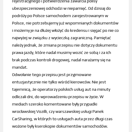
rejestracyjnego i potwierdzenia zawarcia polisy
ubezpieczeniowej odchodzi w niepamięć. Od dzisiaj do
podróży po Polsce samochodem zarejestrowanym w
Polsce, nie potrzebujemy już wspomnianych dokumentów
i możemy je na dłużej włożyć do kredensu i sięgać po nie co
najwyżej w związku z wycieczką zagraniczną. Pamiętać
należy jednak, że zmiana przepisu nie dotyczy dokumentu
prawa jazdy, które nadal musimy wozić ze sobą i za ich
brak podczas kontroli drogowej, nadal narażamy się na
mandat.
Odwołanie tego przepisu jest przyjmowane
entuzjastycznie nie tylko wśród kierowców. Nie jest
tajemnicą, że operatorzy polskich usług aut na minuty
odliczali dni, do wprowadzeniu przepisu w życie. W
mediach szeroko komentowane były przypadki
wrocławskiej Vozilli, czy warszawskiej usługi Panek
CarSharing, w których to usługach auta przez długi czas
wożone były kserokopie dokumentów samochodów.