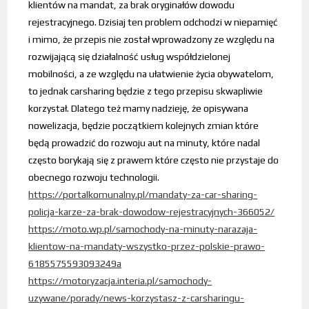
klientów na mandat, za brak oryginałów dowodu
rejestracyjnego. Dzisiaj ten problem odchodzi w niepamięć
i mimo, że przepis nie został wprowadzony ze względu na
rozwijającą się działalność usług współdzielonej
mobilności, a ze względu na ułatwienie życia obywatelom,
to jednak carsharing będzie z tego przepisu skwapliwie
korzystał. Dlatego też mamy nadzieję, że opisywana
nowelizacja, będzie początkiem kolejnych zmian które
będą prowadzić do rozwoju aut na minuty, które nadal
często borykają się z prawem które często nie przystaje do
obecnego rozwoju technologii.
https://portalkomunalny.pl/mandaty-za-car-sharing-
policja-karze-za-brak-dowodow-rejestracyjnych-366052/
https://moto.wp.pl/samochody-na-minuty-narazaja-
klientow-na-mandaty-wszystko-przez-polskie-prawo-
6185575593093249a
https://motoryzacja.interia.pl/samochody-
uzywane/porady/news-korzystasz-z-carsharingu-