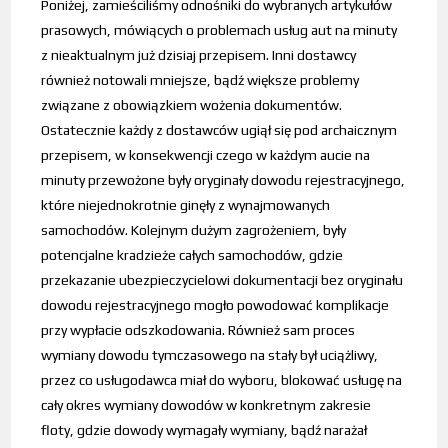
Poniżej, zamieściliśmy odnośniki do wybranych artykułów
prasowych, mówiących o problemach usług aut na minuty
z nieaktualnym już dzisiaj przepisem. Inni dostawcy
również notowali mniejsze, bądź większe problemy
związane z obowiązkiem wożenia dokumentów.
Ostatecznie każdy z dostawców ugiął się pod archaicznym
przepisem, w konsekwencji czego w każdym aucie na
minuty przewożone były oryginały dowodu rejestracyjnego,
które niejednokrotnie ginęły z wynajmowanych
samochodów. Kolejnym dużym zagrożeniem, były
potencjalne kradzieże całych samochodów, gdzie
przekazanie ubezpieczycielowi dokumentacji bez oryginału
dowodu rejestracyjnego mogło powodować komplikacje
przy wypłacie odszkodowania. Również sam proces
wymiany dowodu tymczasowego na stały był uciążliwy,
przez co usługodawca miał do wyboru, blokować usługę na
cały okres wymiany dowodów w konkretnym zakresie
floty, gdzie dowody wymagały wymiany, bądź narażał