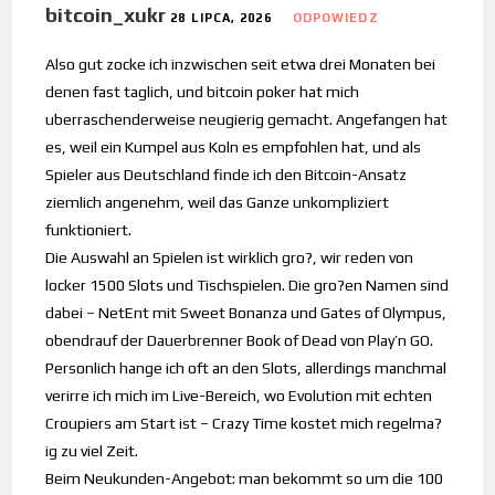
bitcoin_xukr
28 LIPCA, 2026
ODPOWIEDZ
Also gut zocke ich inzwischen seit etwa drei Monaten bei
denen fast taglich, und bitcoin poker hat mich
uberraschenderweise neugierig gemacht. Angefangen hat
es, weil ein Kumpel aus Koln es empfohlen hat, und als
Spieler aus Deutschland finde ich den Bitcoin-Ansatz
ziemlich angenehm, weil das Ganze unkompliziert
funktioniert.
Die Auswahl an Spielen ist wirklich gro?, wir reden von
locker 1500 Slots und Tischspielen. Die gro?en Namen sind
dabei – NetEnt mit Sweet Bonanza und Gates of Olympus,
obendrauf der Dauerbrenner Book of Dead von Play’n GO.
Personlich hange ich oft an den Slots, allerdings manchmal
verirre ich mich im Live-Bereich, wo Evolution mit echten
Croupiers am Start ist – Crazy Time kostet mich regelma?
ig zu viel Zeit.
Beim Neukunden-Angebot: man bekommt so um die 100