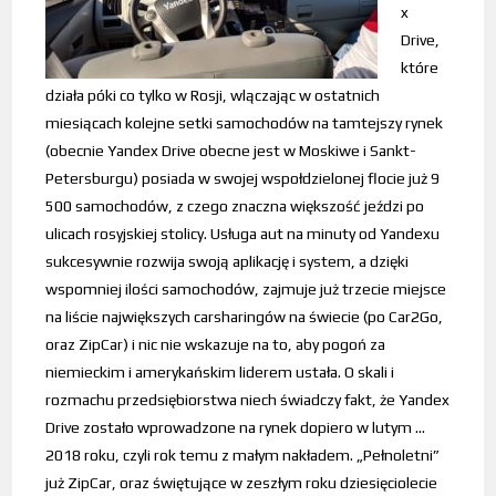
x
Drive,
które
działa póki co tylko w Rosji, wlączając w ostatnich
miesiącach kolejne setki samochodów na tamtejszy rynek
(obecnie Yandex Drive obecne jest w Moskiwe i Sankt-
Petersburgu) posiada w swojej wspołdzielonej flocie już 9
500 samochodów, z czego znaczna większość jeździ po
ulicach rosyjskiej stolicy. Usługa aut na minuty od Yandexu
sukcesywnie rozwija swoją aplikację i system, a dzięki
wspomniej ilości samochodów, zajmuje już trzecie miejsce
na liście największych carsharingów na świecie (po Car2Go,
oraz ZipCar) i nic nie wskazuje na to, aby pogoń za
niemieckim i amerykańskim liderem ustała. O skali i
rozmachu przedsiębiorstwa niech świadczy fakt, że Yandex
Drive zostało wprowadzone na rynek dopiero w lutym …
2018 roku, czyli rok temu z małym nakładem. „Pełnoletni”
już ZipCar, oraz świętujące w zeszłym roku dziesięciolecie