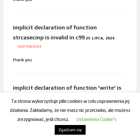
implicit declaration of function
strcasecmp is invalid in c99
25 LIPCA, 2026
ODPOWIEDZ
thank you
implicit declaration of function 'write' is
invalid in c99
25 LIPCA, 2026
ODPOWIEDZ
Ta strona wykorzystuje pliki cookies w celu usprawnienia jej
działania. Zakładamy, że nie masz nic przeciwko, ale możesz
thxx
zrezygnować, jeśli chcesz.
Ustawienia Cookie's
Zgadzam się
implicite declaration of function is invalad