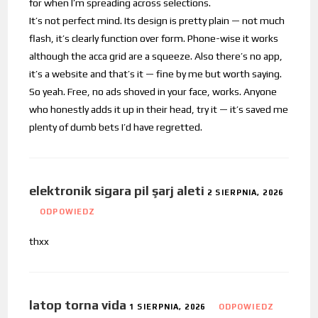
for when I’m spreading across selections.
It’s not perfect mind. Its design is pretty plain — not much
flash, it’s clearly function over form. Phone-wise it works
although the acca grid are a squeeze. Also there’s no app,
it’s a website and that’s it — fine by me but worth saying.
So yeah. Free, no ads shoved in your face, works. Anyone
who honestly adds it up in their head, try it — it’s saved me
plenty of dumb bets I’d have regretted.
elektronik sigara pil şarj aleti
2 SIERPNIA, 2026
ODPOWIEDZ
thxx
latop torna vida
1 SIERPNIA, 2026
ODPOWIEDZ