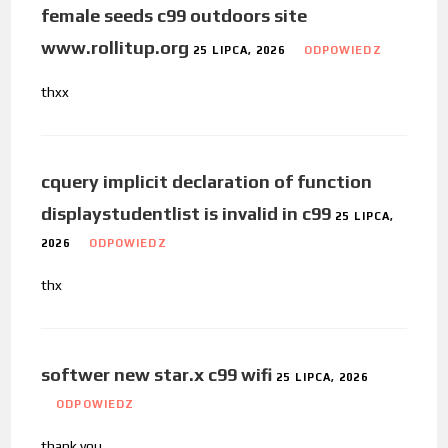
female seeds c99 outdoors site
www.rollitup.org
25 LIPCA, 2026
ODPOWIEDZ
thxx
cquery implicit declaration of function
displaystudentlist is invalid in c99
25 LIPCA,
2026
ODPOWIEDZ
thx
softwer new star.x c99 wifi
25 LIPCA, 2026
ODPOWIEDZ
thank you