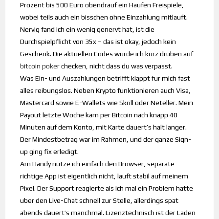
Prozent bis 500 Euro obendrauf ein Haufen Freispiele,
wobei teils auch ein bisschen ohne Einzahlung mitlauft.
Nervig fand ich ein wenig genervt hat, ist die
Durchspielpflicht von 35x – das ist okay, jedoch kein
Geschenk. Die aktuellen Codes wurde ich kurz druben auf
bitcoin poker
checken, nicht dass du was verpasst.
Was Ein- und Auszahlungen betrifft klappt fur mich fast
alles reibungslos. Neben Krypto funktionieren auch Visa,
Mastercard sowie E-Wallets wie Skrill oder Neteller. Mein
Payout letzte Woche kam per Bitcoin nach knapp 40
Minuten auf dem Konto, mit Karte dauert’s halt langer.
Der Mindestbetrag war im Rahmen, und der ganze Sign-
up ging fix erledigt.
Am Handy nutze ich einfach den Browser, separate
richtige App ist eigentlich nicht, lauft stabil auf meinem
Pixel. Der Support reagierte als ich mal ein Problem hatte
uber den Live-Chat schnell zur Stelle, allerdings spat
abends dauert’s manchmal. Lizenztechnisch ist der Laden