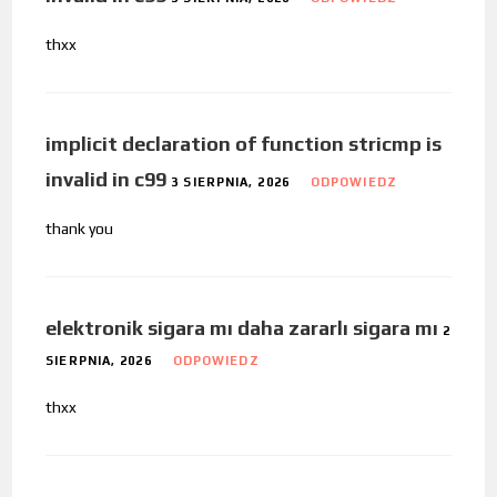
thxx
implicit declaration of function stricmp is
invalid in c99
3 SIERPNIA, 2026
ODPOWIEDZ
thank you
elektronik sigara mı daha zararlı sigara mı
2
SIERPNIA, 2026
ODPOWIEDZ
thxx