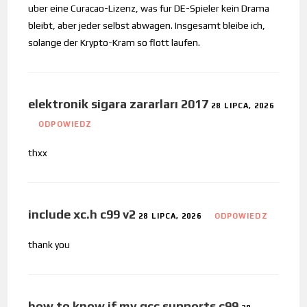
uber eine Curacao-Lizenz, was fur DE-Spieler kein Drama
bleibt, aber jeder selbst abwagen. Insgesamt bleibe ich,
solange der Krypto-Kram so flott laufen.
elektronik sigara zararları 2017
28 LIPCA, 2026
ODPOWIEDZ
thxx
include xc.h c99 v2
28 LIPCA, 2026
ODPOWIEDZ
thank you
how to know if my gcc supports c99