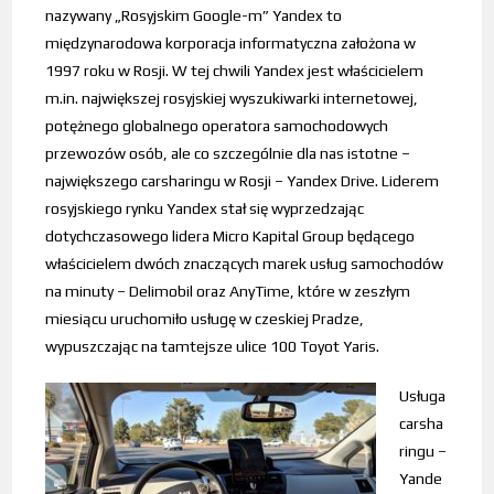
nazywany „Rosyjskim Google-m” Yandex to
międzynarodowa korporacja informatyczna założona w
1997 roku w Rosji. W tej chwili Yandex jest właścicielem
m.in. największej rosyjskiej wyszukiwarki internetowej,
potężnego globalnego operatora samochodowych
przewozów osób, ale co szczególnie dla nas istotne –
największego carsharingu w Rosji – Yandex Drive. Liderem
rosyjskiego rynku Yandex stał się wyprzedzając
dotychczasowego lidera Micro Kapital Group będącego
właścicielem dwóch znaczących marek usług samochodów
na minuty – Delimobil oraz AnyTime, które w zeszłym
miesiącu uruchomiło usługę w czeskiej Pradze,
wypuszczając na tamtejsze ulice 100 Toyot Yaris.
Usługa
carsha
ringu –
Yande