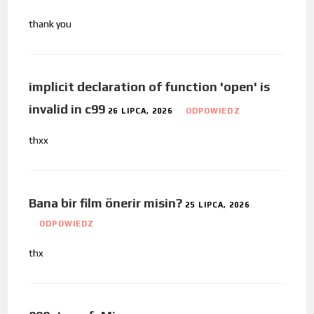
thank you
implicit declaration of function 'open' is
invalid in c99
26 LIPCA, 2026
ODPOWIEDZ
thxx
Bana bir film önerir misin?
25 LIPCA, 2026
ODPOWIEDZ
thx