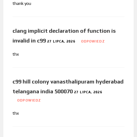
thank you
clang implicit declaration of function is
invalid in c99
27 LIPCA, 2026
ODPOWIEDZ
thx
c99 hill colony vanasthalipuram hyderabad
telangana india 500070
27 LIPCA, 2026
ODPOWIEDZ
thx