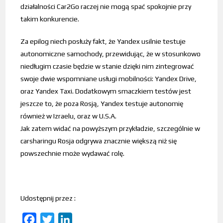
działalności Car2Go raczej nie mogą spać spokojnie przy
takim konkurencie.
Za epilog niech posłuży fakt, że Yandex usilnie testuje
autonomiczne samochody, przewidując, że w stosunkowo
niedługim czasie będzie w stanie dzięki nim zintegrować
swoje dwie wspomniane usługi mobilności: Yandex Drive,
oraz Yandex Taxi. Dodatkowym smaczkiem testów jest
jeszcze to, że poza Rosją, Yandex testuje autonomię
również w Izraelu, oraz w U.S.A.
Jak zatem widać na powyższym przykładzie, szczególnie w
carsharingu Rosja odgrywa znacznie większą niż się
powszechnie może wydawać rolę.
Udostępnij przez :
F
T
L