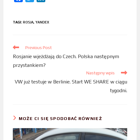
a
w
i
c
i
n
TAGI
:
ROSJA
,
YANDEX
e
t
k
b
t
e
o
e
d
Previous Post
o
r
I
Rosjanie wjeżdżają do Czech. Polska następnym
k
n
przystankiem?
Następny wpis
VW już testuje w Berlinie. Start WE SHARE w ciągu
tygodni.
MOŻE CI SIĘ SPODOBAĆ RÓWNIEŻ