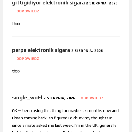
gittigidiyor elektronik sigara
2 SIERPNIA, 2026
ODPOWIEDZ
thxx
perpa elektronik sigara
2 SIERPNIA, 2026
ODPOWIEDZ
thxx
single_woEl
2 SIERPNIA, 2026
ODPOWIEDZ
OK — been using this thing for maybe six months now and
I keep coming back, so figured I’d chuck my thoughts in
since a mate asked me last week. I’m in the UK, generally