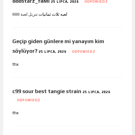
888starz_faMi
25 LIPCA, 2026
ODPOWIEDZ
لعبه ثلاث ثمانيات
تنزيل لعبة 888
Geçip giden günlere mi yanayım kim
söylüyor?
25 LIPCA, 2026
ODPOWIEDZ
thx
c99 sour best tangie strain
25 LIPCA, 2026
ODPOWIEDZ
thx