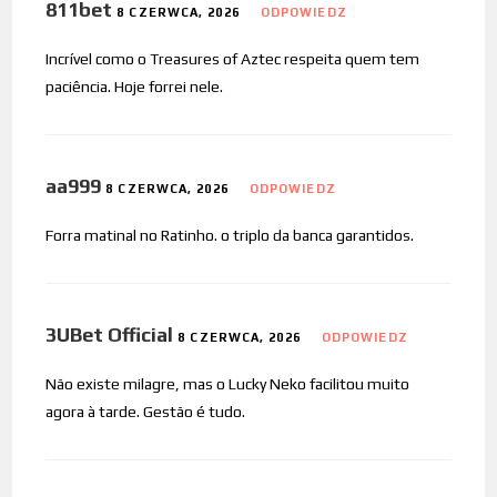
811bet
8 CZERWCA, 2026
ODPOWIEDZ
Incrível como o Treasures of Aztec respeita quem tem
paciência. Hoje forrei nele.
aa999
8 CZERWCA, 2026
ODPOWIEDZ
Forra matinal no Ratinho. o triplo da banca garantidos.
3UBet Official
8 CZERWCA, 2026
ODPOWIEDZ
Não existe milagre, mas o Lucky Neko facilitou muito
agora à tarde. Gestão é tudo.