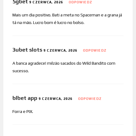
5gbet
9 CZERWCA, 2026
ODPOWIEDZ
Mais um dia positivo. Bati a meta no Spaceman e a grana já
tá na mão. Lucro bom é lucro no bolso.
3ubet slots
9 CZERWCA, 2026
ODPOWIEDZ
A banca agradece! milzão sacados do Wild Bandito com
sucesso.
blbet app
9 CZERWCA, 2026
ODPOWIEDZ
Forra e PIX.