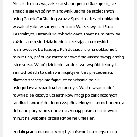
Ale jaki to ma związek z carsharingiem? Okazuje się, że
znajdzie się wspólny mianownik. Jedna ze stołecznych
usług Panek CarSharing wraz z Speed-dates-pl dokładnie
w walentynki, w samym centrum Warszawy, na Placu
Teatralnym, ustawili 14 hybrydowych Toyot na minuty. W
każdej z nich siedziała kobieta czekająca na męskich
rozmówców. Do każdej z Pań dosiadał się na dokładnie 5
minut Pan, próbując zainteresować niewiastę swoją osobą
i vice versa. Współdzielenie randek, we współdzielonych
samochodach to ciekawa inicjatywa, bez precedensu,
dlatego szczególnie fajne, że to właśnie polski
usługodawca wpadł na ten pomysł. Warto wspomnieć
również, że każdy z uczestników mógł po zakończonych
randkach wrócić do domu współdzielonym samochodem, a
dobrane pary w prezencie otrzymają pakiet darmowych
minut na wspólne przejazdy pełne uniesień.
Redakcja autonaminuty.org była również na miejscu i na