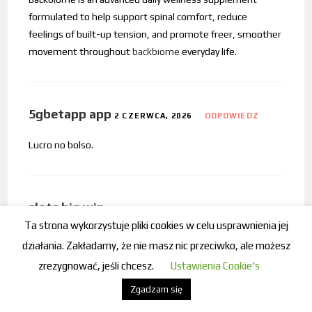
formulated to help support spinal comfort, reduce
feelings of built-up tension, and promote freer, smoother
movement throughout
backbiome
everyday life.
5gbetapp app
2 CZERWCA, 2026
ODPOWIEDZ
Lucro no bolso.
slots big win
2 CZERWCA, 2026
ODPOWIEDZ
Ta strona wykorzystuje pliki cookies w celu usprawnienia jej
Não existe milagre, mas o Spaceman facilitou muito agora
działania. Zakładamy, że nie masz nic przeciwko, ale możesz
à tarde.
zrezygnować, jeśli chcesz.
Ustawienia Cookie's
Zgadzam się