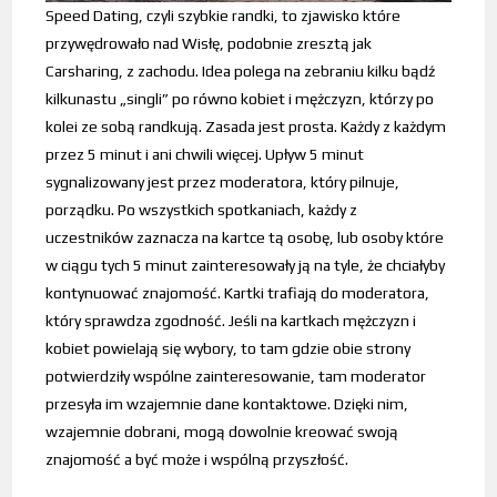
Speed Dating, czyli szybkie randki, to zjawisko które
przywędrowało nad Wisłę, podobnie zresztą jak
Carsharing, z zachodu. Idea polega na zebraniu kilku bądź
kilkunastu „singli” po równo kobiet i mężczyzn, którzy po
kolei ze sobą randkują. Zasada jest prosta. Każdy z każdym
przez 5 minut i ani chwili więcej. Upływ 5 minut
sygnalizowany jest przez moderatora, który pilnuje,
porządku. Po wszystkich spotkaniach, każdy z
uczestników zaznacza na kartce tą osobę, lub osoby które
w ciągu tych 5 minut zainteresowały ją na tyle, że chciałyby
kontynuować znajomość. Kartki trafiają do moderatora,
który sprawdza zgodność. Jeśli na kartkach mężczyzn i
kobiet powielają się wybory, to tam gdzie obie strony
potwierdziły wspólne zainteresowanie, tam moderator
przesyła im wzajemnie dane kontaktowe. Dzięki nim,
wzajemnie dobrani, mogą dowolnie kreować swoją
znajomość a być może i wspólną przyszłość.