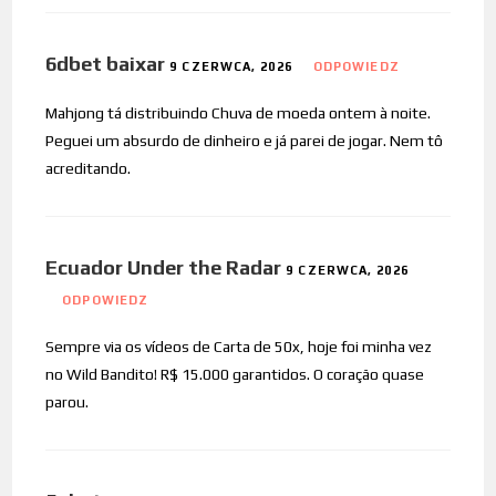
6dbet baixar
9 CZERWCA, 2026
ODPOWIEDZ
Mahjong tá distribuindo Chuva de moeda ontem à noite.
Peguei um absurdo de dinheiro e já parei de jogar. Nem tô
acreditando.
Ecuador Under the Radar
9 CZERWCA, 2026
ODPOWIEDZ
Sempre via os vídeos de Carta de 50x, hoje foi minha vez
no Wild Bandito! R$ 15.000 garantidos. O coração quase
parou.