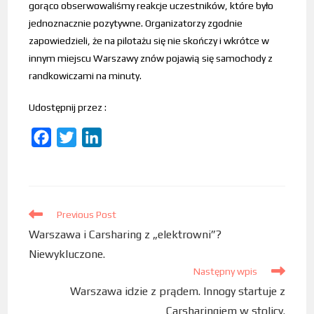
gorąco obserwowaliśmy reakcje uczestników, które było
jednoznacznie pozytywne. Organizatorzy zgodnie
zapowiedzieli, że na pilotażu się nie skończy i wkrótce w
innym miejscu Warszawy znów pojawią się samochody z
randkowiczami na minuty.
Udostępnij przez :
F
T
L
a
w
i
c
i
n
e
t
k
b
Previous Post
t
e
Warszawa i Carsharing z „elektrowni”?
o
e
d
Niewykluczone.
o
r
I
Następny wpis
k
n
Warszawa idzie z prądem. Innogy startuje z
Carsharingiem w stolicy.