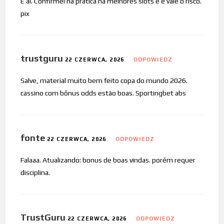
E aí. Confirmei na prática na melhores slots e e vale o risco.
pix
trustguru
22 CZERWCA, 2026
ODPOWIEDZ
Salve, material muito bem feito copa do mundo 2026.
cassino com bônus odds estão boas. Sportingbet abs
fonte
22 CZERWCA, 2026
ODPOWIEDZ
Falaaa. Atualizando: bonus de boas vindas. porém requer
disciplina.
TrustGuru
22 CZERWCA, 2026
ODPOWIEDZ