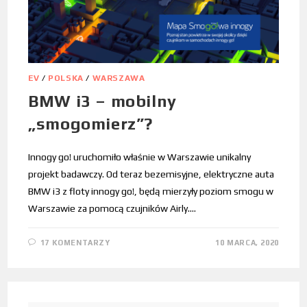
EV
/
POLSKA
/
WARSZAWA
BMW i3 – mobilny
„smogomierz”?
Innogy go! uruchomiło właśnie w Warszawie unikalny
projekt badawczy. Od teraz bezemisyjne, elektryczne auta
BMW i3 z floty innogy go!, będą mierzyły poziom smogu w
Warszawie za pomocą czujników Airly.…
17 KOMENTARZY
10 MARCA, 2020