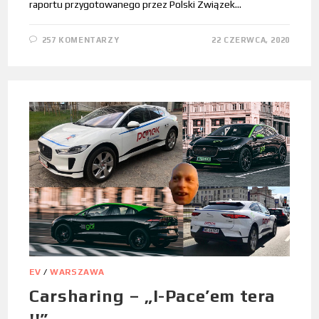
raportu przygotowanego przez Polski Związek…
257 KOMENTARZY
22 CZERWCA, 2020
EV
/
WARSZAWA
Carsharing – „I-Pace’em tera