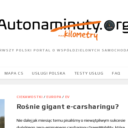
ERWSZY POLSKI PORTAL O WSPÓŁDZIELONYCH SAMOCHOD
MAPA CS
USŁUGI POLSKA
TESTY USŁUG
FAQ
CIEKAWOSTKI
/
EUROPA
/
EV
Rośnie gigant e-carsharingu?
Nie dalej jak miesiąc temu pisaliśmy o niewątpliwym sukcesie
duńskiego zero-emisyjnego carsharingu GreenMobility, które