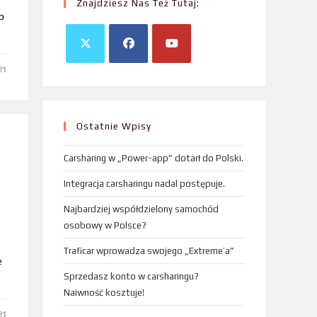
Znajdziesz Nas Też Tutaj:
o
21
Ostatnie Wpisy
Carsharing w „Power-app” dotarł do Polski.
Integracja carsharingu nadal postępuje.
Najbardziej współdzielony samochód
osobowy w Polsce?
Traficar wprowadza swojego „Extreme’a”
e
Sprzedasz konto w carsharingu?
Naiwność kosztuje!
21