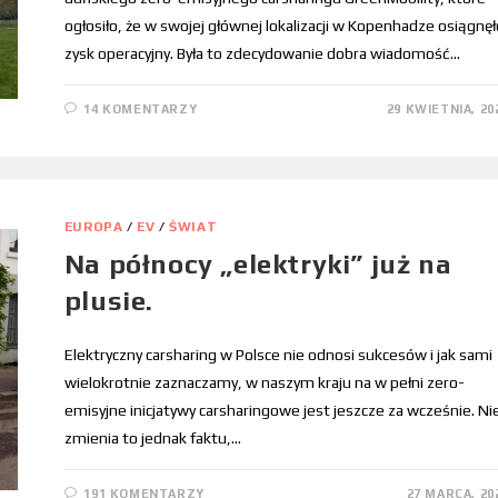
ogłosiło, że w swojej głównej lokalizacji w Kopenhadze osiągnęł
zysk operacyjny. Była to zdecydowanie dobra wiadomość…
14 KOMENTARZY
29 KWIETNIA, 20
EUROPA
/
EV
/
ŚWIAT
Na północy „elektryki” już na
plusie.
Elektryczny carsharing w Polsce nie odnosi sukcesów i jak sami
wielokrotnie zaznaczamy, w naszym kraju na w pełni zero-
emisyjne inicjatywy carsharingowe jest jeszcze za wcześnie. Ni
zmienia to jednak faktu,…
191 KOMENTARZY
27 MARCA, 20