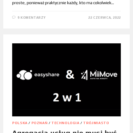
proste, ponieważ praktycznie każdy, kto ma cokolwiek…
9 KOMENTARZY
22 CZERWCA, 2022
POLSKA
/
POZNAŃ
/
TECHNOLOGIA
/
TRÓJMIASTO
Agregacja usług nie musi być