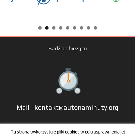
Bądź na bieżąco
Mail : kontakt@autonaminuty.org
tel: +48 606 666 993
Ta strona wykorzystuje pliki cookies w celu usprawnienia jej