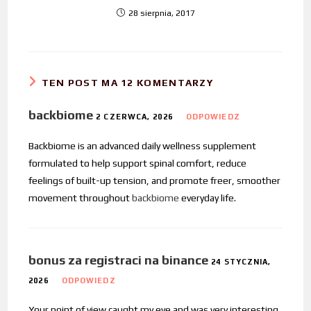
28 sierpnia, 2017
TEN POST MA 12 KOMENTARZY
backbiome
2 CZERWCA, 2026
ODPOWIEDZ
Backbiome is an advanced daily wellness supplement
formulated to help support spinal comfort, reduce
feelings of built-up tension, and promote freer, smoother
movement throughout
backbiome
everyday life.
bonus za registraci na binance
24 STYCZNIA,
2026
ODPOWIEDZ
Your point of view caught my eye and was very interesting.