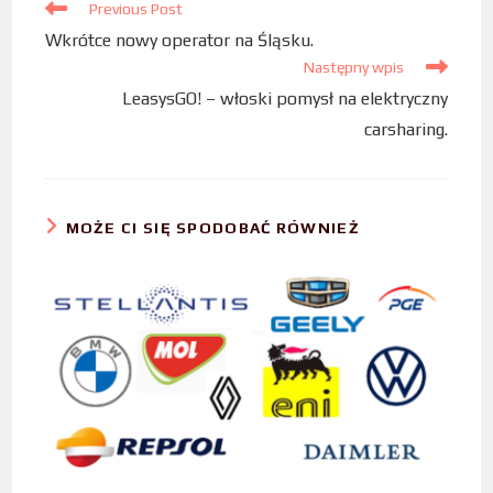
Previous Post
o
r
I
Wkrótce nowy operator na Śląsku.
k
n
Następny wpis
LeasysGO! – włoski pomysł na elektryczny
carsharing.
MOŻE CI SIĘ SPODOBAĆ RÓWNIEŻ