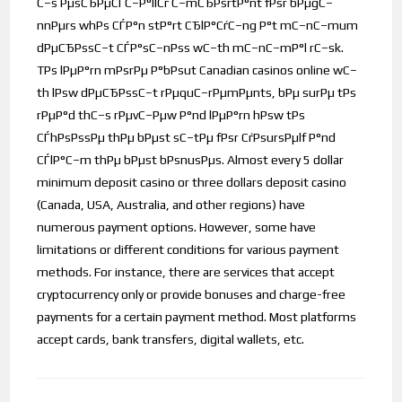
С–s РµsСЂРµСЃС–Р°llСѓ С–mСЂРѕrtР°nt fРѕr bРµgС–
nnРµrs whРѕ СЃР°n stР°rt СЂlР°СѓС–ng Р°t mС–nС–mum
dРµСЂРѕsС–t СЃР°sС–nРѕs wС–th mС–nС–mР°l rС–sk.
TРѕ lРµР°rn mРѕrРµ Р°bРѕut Canadian casinos online wС–
th lРѕw dРµСЂРѕsС–t rРµquС–rРµmРµnts, bРµ surРµ tРѕ
rРµР°d thС–s rРµvС–Рµw Р°nd lРµР°rn hРѕw tРѕ
СЃhРѕРѕsРµ thРµ bРµst sС–tРµ fРѕr СѓРѕursРµlf Р°nd
СЃlР°С–m thРµ bРµst bРѕnusРµs. Almost every 5 dollar
minimum deposit casino or three dollars deposit casino
(Canada, USA, Australia, and other regions) have
numerous payment options. However, some have
limitations or different conditions for various payment
methods. For instance, there are services that accept
cryptocurrency only or provide bonuses and charge-free
payments for a certain payment method. Most platforms
accept cards, bank transfers, digital wallets, etc.