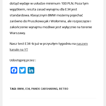
dotąd wydaje w usłudze minimum 100 PLN. Poza tym
wyjątkiem, reszta zasad wynajmu dla E34 jest
standardowa. Klasycznym BMW możemy pojechać
zarówno do Pruszkowa jak i Wołomina, ale rozpoczęcie i
zakończenie wynajmu możliwe jest wyłącznie na terenie
Warszawy.
Nasz test E34-ki już w przyszłym tygodniu na
naszym
kanale na YT
Udostępnij przez :
F
T
L
a
w
i
c
i
n
TAGI
:
BMW
,
E34
,
PANEK CARSHARING
,
RETRO
e
t
k
b
t
e
o
e
d