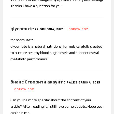
Thanks. I have a question for you.
glycomute
22 GRUDNIA, 2025
ODPOWIEDZ
**glycomute**
glycomute is a natural nutritional formula carefully created
to nurture healthy blood sugar levels and support overall
metabolic performance.
бнанс Створити акаунт
7 PAŹDZIERNIKA, 2025
ODPOWIEDZ
Can you be more specific about the content of your
article? After reading it, I still have some doubts. Hope you
can help me.