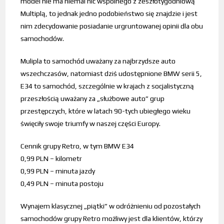
model nie ma niemal nic wspólnego z zeszłotygodniową
Multiplą, to jednak jedno podobieństwo się znajdzie i jest
nim zdecydowanie posiadanie urgruntowanej opinii dla obu
samochodów.
Mulipla to samochód uważany za najbrzydsze auto
wszechczasów, natomiast dziś udostępnione BMW serii 5,
E34 to samochód, szczególnie w krajach z socjalistyczną
przeszłością uważany za „służbowe auto” grup
przestępczych, które w latach 90-tych ubiegłego wieku
święciły swoje triumfy w naszej części Europy.
Cennik grupy Retro, w tym BMW E34
0,99 PLN – kilometr
0,99 PLN – minuta jazdy
0,49 PLN – minuta postoju
Wynajem klasycznej „piątki” w odróżnieniu od pozostałych
samochodów grupy Retro możliwy jest dla klientów, którzy