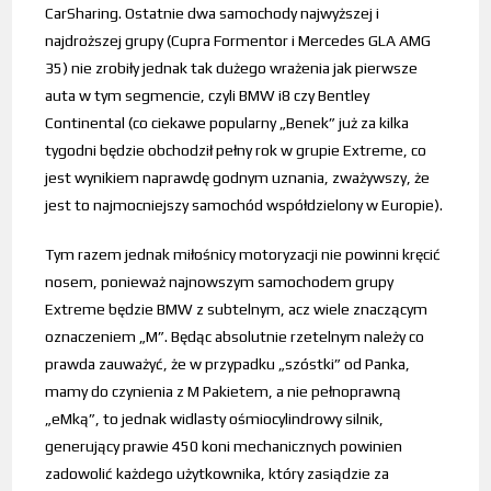
CarSharing. Ostatnie dwa samochody najwyższej i
najdroższej grupy (Cupra Formentor i Mercedes GLA AMG
35) nie zrobiły jednak tak dużego wrażenia jak pierwsze
auta w tym segmencie, czyli BMW i8 czy Bentley
Continental (co ciekawe popularny „Benek” już za kilka
tygodni będzie obchodził pełny rok w grupie Extreme, co
jest wynikiem naprawdę godnym uznania, zważywszy, że
jest to najmocniejszy samochód współdzielony w Europie).
Tym razem jednak miłośnicy motoryzacji nie powinni kręcić
nosem, ponieważ najnowszym samochodem grupy
Extreme będzie BMW z subtelnym, acz wiele znaczącym
oznaczeniem „M”. Będąc absolutnie rzetelnym należy co
prawda zauważyć, że w przypadku „szóstki” od Panka,
mamy do czynienia z M Pakietem, a nie pełnoprawną
„eMką”, to jednak widlasty ośmiocylindrowy silnik,
generujący prawie 450 koni mechanicznych powinien
zadowolić każdego użytkownika, który zasiądzie za