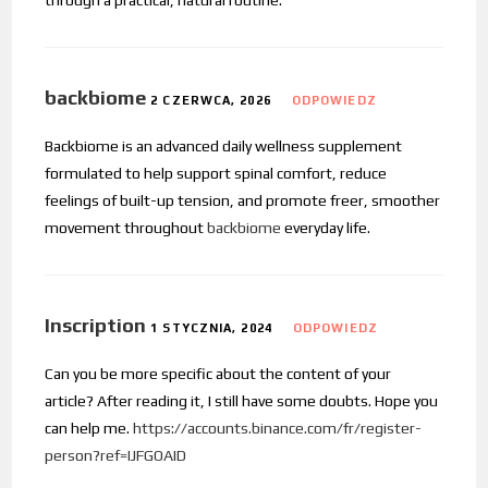
backbiome
2 CZERWCA, 2026
ODPOWIEDZ
Backbiome is an advanced daily wellness supplement
formulated to help support spinal comfort, reduce
feelings of built-up tension, and promote freer, smoother
movement throughout
backbiome
everyday life.
Inscription
1 STYCZNIA, 2024
ODPOWIEDZ
Can you be more specific about the content of your
article? After reading it, I still have some doubts. Hope you
can help me.
https://accounts.binance.com/fr/register-
person?ref=IJFGOAID