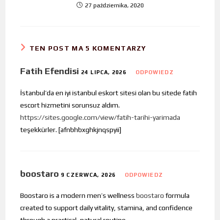
27 października, 2020
TEN POST MA 5 KOMENTARZY
Fatih Efendisi
24 LIPCA, 2026
ODPOWIEDZ
İstanbul’da en iyi istanbul eskort sitesi olan bu sitede fatih
escort hizmetini sorunsuz aldım.
https://sites.google.com/view/fatih-tarihi-yarimada
teşekkürler. [afnbhbxghkjnqspyii]
boostaro
9 CZERWCA, 2026
ODPOWIEDZ
Boostaro is a modern men’s wellness
boostaro
formula
created to support daily vitality, stamina, and confidence
through a practical, natural routine.