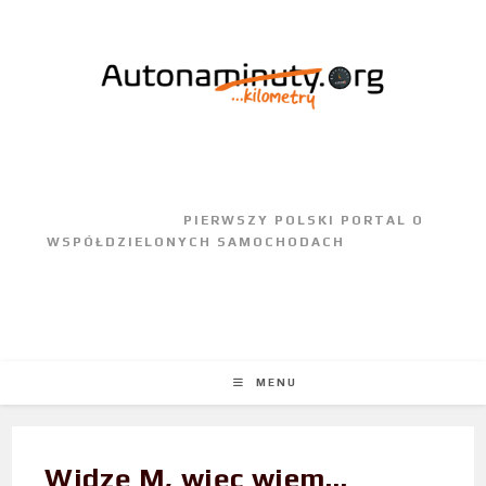
					PIERWSZY POLSKI PORTAL O 
WSPÓŁDZIELONYCH SAMOCHODACH				
MENU
Widzę M, więc wiem…