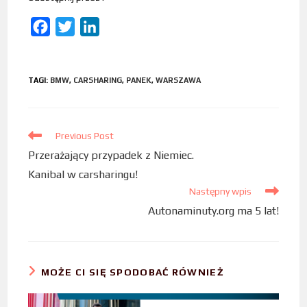
F
T
L
a
w
i
c
i
n
TAGI
:
BMW
,
CARSHARING
,
PANEK
,
WARSZAWA
e
t
k
b
t
e
o
e
d
Previous Post
o
r
I
Przerażający przypadek z Niemiec.
k
n
Kanibal w carsharingu!
Następny wpis
Autonaminuty.org ma 5 lat!
MOŻE CI SIĘ SPODOBAĆ RÓWNIEŻ