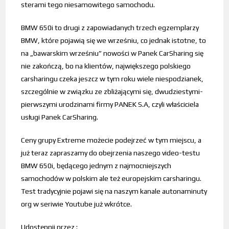
sterami tego niesamowitego samochodu.
BMW 650i to drugi z zapowiadanych trzech egzemplarzy
BMW, które pojawią się we wrześniu, co jednak istotne, to
na „bawarskim wrześniu” nowości w Panek CarSharing się
nie zakończą, bo na klientów, największego polskiego
carsharingu czeka jeszcz w tym roku wiele niespodzianek,
szczególnie w związku ze zbliżającymi się, dwudziestymi-
pierwszymi urodzinami firmy PANEK S.A, czyli właściciela
usługi Panek CarSharing.
Ceny grupy Extreme możecie podejrzeć w tym miejscu, a
już teraz zapraszamy do obejrzenia naszego video-testu
BMW 650i, będącego jednym z najmocniejszych
samochodów w polskim ale też europejskim carsharingu.
Test tradycyjnie pojawi się na naszym kanale autonaminuty
org w seriwie Youtube już wkrótce.
Udostępnij przez :