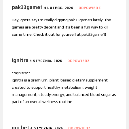
pak33game1
4 LUTEGO, 2026
ODPOWIEDZ
Hey, gotta say I’m really digging pak33game1 lately. The
games are pretty decent and it’s been a fun way to kill
some time. Check it out for yourself at
pak33game1
!
ignitra
4 STYCZNIA, 2026
ODPOWIEDZ
**ignitra**
ignitra is a premium, plant-based dietary supplement
created to support healthy metabolism, weight
management, steady energy, and balanced blood sugar as
part of an overall wellness routine
mg bet
4 STYCZNIA, 2026
ODPOWIEDZ