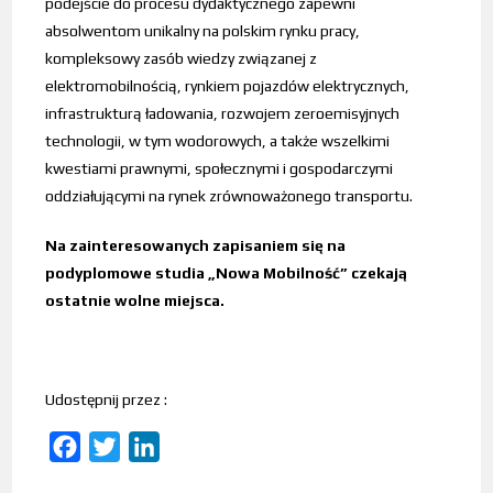
podejście do procesu dydaktycznego zapewni
absolwentom unikalny na polskim rynku pracy,
kompleksowy zasób wiedzy związanej z
elektromobilnością, rynkiem pojazdów elektrycznych,
infrastrukturą ładowania, rozwojem zeroemisyjnych
technologii, w tym wodorowych, a także wszelkimi
kwestiami prawnymi, społecznymi i gospodarczymi
oddziałującymi na rynek zrównoważonego transportu.
Na zainteresowanych zapisaniem się na
podyplomowe studia „Nowa Mobilność” czekają
ostatnie wolne miejsca.
Udostępnij przez :
F
T
L
a
w
i