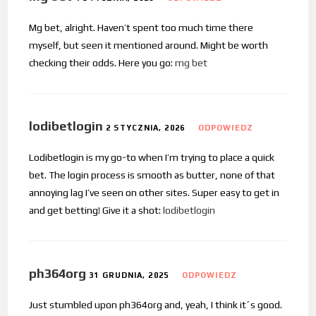
Mg bet, alright. Haven’t spent too much time there
myself, but seen it mentioned around. Might be worth
checking their odds. Here you go:
mg bet
lodibetlogin
2 STYCZNIA, 2026
ODPOWIEDZ
Lodibetlogin is my go-to when I’m trying to place a quick
bet. The login process is smooth as butter, none of that
annoying lag I’ve seen on other sites. Super easy to get in
and get betting! Give it a shot:
lodibetlogin
ph364org
31 GRUDNIA, 2025
ODPOWIEDZ
Just stumbled upon ph364org and, yeah, I think it´s good.