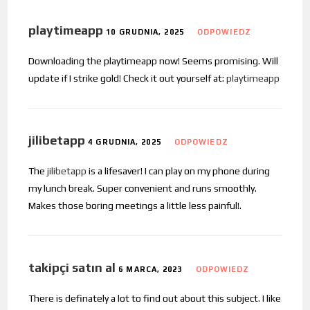
playtimeapp
10 GRUDNIA, 2025
ODPOWIEDZ
Downloading the playtimeapp now! Seems promising. Will
update if I strike gold! Check it out yourself at:
playtimeapp
jilibetapp
4 GRUDNIA, 2025
ODPOWIEDZ
The
jilibetapp
is a lifesaver! I can play on my phone during
my lunch break. Super convenient and runs smoothly.
Makes those boring meetings a little less painful!.
takipçi satın al
6 MARCA, 2023
ODPOWIEDZ
There is definately a lot to find out about this subject. I like