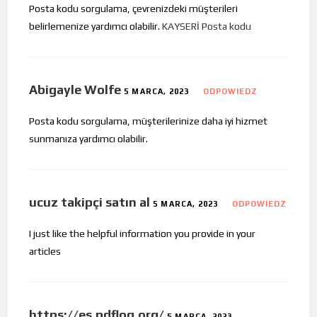
Posta kodu sorgulama, çevrenizdeki müşterileri
belirlemenize yardımcı olabilir.
KAYSERİ Posta kodu
Abigayle Wolfe
5 MARCA, 2023
ODPOWIEDZ
Posta kodu sorgulama, müşterilerinize daha iyi hizmet
sunmanıza yardımcı olabilir.
ucuz takipçi satın al
5 MARCA, 2023
ODPOWIEDZ
I just like the helpful information you provide in your
articles
https://es.pdflog.org/
5 MARCA, 2023