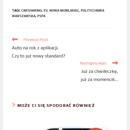
c
i
n
TAGI
:
CARSHARING
,
EV
,
NOWA MOBILNOŚĆ
,
POLITECHNIKA
e
t
k
WARSZAWSKA
,
PSPA
b
t
e
o
e
d
o
r
I
Previous Post
k
n
Auto na rok z aplikacji.
Czy to już nowy standard?
Następny wpis
Już za chwileczkę,
już za momencik…
MOŻE CI SIĘ SPODOBAĆ RÓWNIEŻ