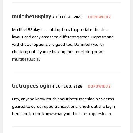
multibet88play
4 LUTEGO, 2026
ODPOWIEDZ
Multibet88play is a solid option. I appreciate the clear
layout and easy access to different games. Deposit and
withdrawal options are good too. Definitely worth
checking out if you’re looking for something new:
multibet88play
betrupeeslogin
4 LUTEGO, 2026
ODPOWIEDZ
Hey, anyone know much about betrupeeslogin? Seems
geared towards rupee transactions. Check out the login
here and let me know what you think:
betrupeeslogin
.