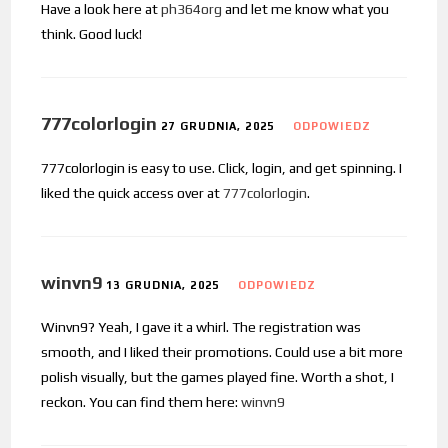
Have a look here at
ph364org
and let me know what you
think. Good luck!
777colorlogin
27 GRUDNIA, 2025
ODPOWIEDZ
777colorlogin is easy to use. Click, login, and get spinning. I
liked the quick access over at
777colorlogin
.
winvn9
13 GRUDNIA, 2025
ODPOWIEDZ
Winvn9? Yeah, I gave it a whirl. The registration was
smooth, and I liked their promotions. Could use a bit more
polish visually, but the games played fine. Worth a shot, I
reckon. You can find them here:
winvn9