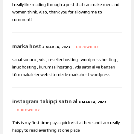
I really like reading through a post that can make men and
women think. Also, thank you for allowing me to
comment!
marka host
4 MARCA, 2023
ODPOWIEDZ
sanal sunucu , vds , reseller hosting , wordpress hosting ,
linux hosting , kurumsal hosting , vds satın al ve benzeri
tüm makaleler web sitemizde
markahost wordpress
instagram takipçi satın al
4 MARCA, 2023
ODPOWIEDZ
This is my first time pay a quick visit at here and i am really
happy to read everthing at one place