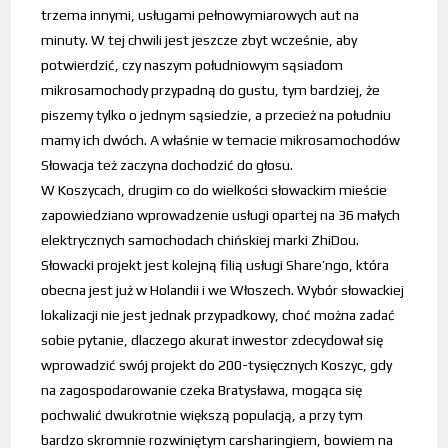
trzema innymi, usługami pełnowymiarowych aut na
minuty. W tej chwili jest jeszcze zbyt wcześnie, aby
potwierdzić, czy naszym południowym sąsiadom
mikrosamochody przypadną do gustu, tym bardziej, że
piszemy tylko o jednym sąsiedzie, a przecież na południu
mamy ich dwóch. A właśnie w temacie mikrosamochodów
Słowacja też zaczyna dochodzić do głosu.
W Koszycach, drugim co do wielkości słowackim mieście
zapowiedziano wprowadzenie usługi opartej na 36 małych
elektrycznych samochodach chińskiej marki ZhiDou.
Słowacki projekt jest kolejną filią usługi Share’ngo, która
obecna jest już w Holandii i we Włoszech. Wybór słowackiej
lokalizacji nie jest jednak przypadkowy, choć można zadać
sobie pytanie, dlaczego akurat inwestor zdecydował się
wprowadzić swój projekt do 200-tysięcznych Koszyc, gdy
na zagospodarowanie czeka Bratysława, mogąca się
pochwalić dwukrotnie większą populacją, a przy tym
bardzo skromnie rozwiniętym carsharingiem, bowiem na