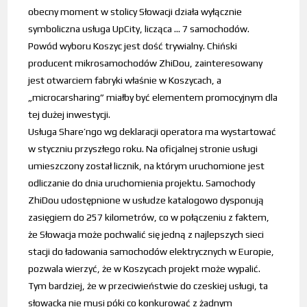
obecny moment w stolicy Słowacji działa wyłącznie
symboliczna usługa UpCity, licząca … 7 samochodów.
Powód wyboru Koszyc jest dość trywialny. Chiński
producent mikrosamochodów ZhiDou, zainteresowany
jest otwarciem fabryki właśnie w Koszycach, a
„microcarsharing” miałby być elementem promocyjnym dla
tej dużej inwestycji.
Usługa Share’ngo wg deklaracji operatora ma wystartować
w styczniu przyszłego roku. Na oficjalnej stronie usługi
umieszczony został licznik, na którym uruchomione jest
odliczanie do dnia uruchomienia projektu. Samochody
ZhiDou udostępnione w usłudze katalogowo dysponują
zasięgiem do 257 kilometrów, co w połączeniu z faktem,
że Słowacja może pochwalić się jedną z najlepszych sieci
stacji do ładowania samochodów elektrycznych w Europie,
pozwala wierzyć, że w Koszycach projekt może wypalić.
Tym bardziej, że w przeciwieństwie do czeskiej usługi, ta
słowacka nie musi póki co konkurować z żadnym