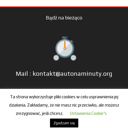
Bądź na bieżąco
Mail : kontakt@autonaminuty.org
tel: +48 606 666 993
Ta strona wykorzystuje pliki cookies w celu usprawnienia jej
działania. Zakładamy, że nie masz nic przeciwko, ale możesz
zrezygnować, jeśli chcesz.
Ustawienia Cookie's
Zgadzam się
© 2016-2021 by autonaminuty.org