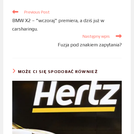
e
t
k
b
Previous Post
t
e
BMW X2 – "wczoraj" premiera, a dziś już w
o
e
d
carsharingu.
o
r
I
Następny wpis
k
n
Fuzja pod znakiem zapytania?
MOŻE CI SIĘ SPODOBAĆ RÓWNIEŻ