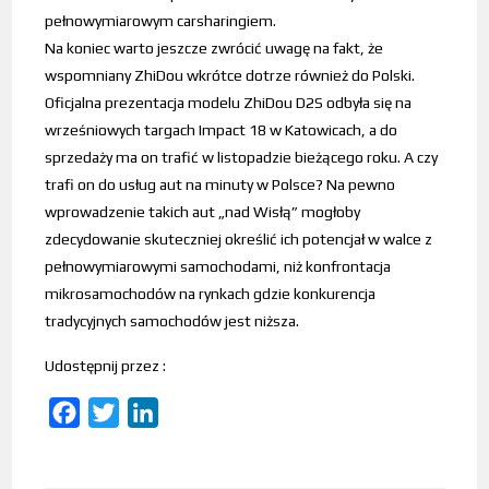
pełnowymiarowym carsharingiem.
Na koniec warto jeszcze zwrócić uwagę na fakt, że
wspomniany ZhiDou wkrótce dotrze również do Polski.
Oficjalna prezentacja modelu ZhiDou D2S odbyła się na
wrześniowych targach Impact 18 w Katowicach, a do
sprzedaży ma on trafić w listopadzie bieżącego roku. A czy
trafi on do usług aut na minuty w Polsce? Na pewno
wprowadzenie takich aut „nad Wisłą” mogłoby
zdecydowanie skuteczniej określić ich potencjał w walce z
pełnowymiarowymi samochodami, niż konfrontacja
mikrosamochodów na rynkach gdzie konkurencja
tradycyjnych samochodów jest niższa.
Udostępnij przez :
F
T
L
a
w
i
c
i
n