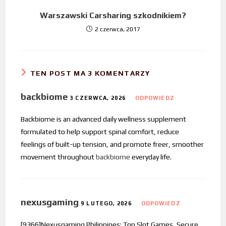
Warszawski Carsharing szkodnikiem?
2 czerwca, 2017
TEN POST MA 3 KOMENTARZY
backbiome
3 CZERWCA, 2026
ODPOWIEDZ
Backbiome is an advanced daily wellness supplement
formulated to help support spinal comfort, reduce
feelings of built-up tension, and promote freer, smoother
movement throughout
backbiome
everyday life.
nexusgaming
9 LUTEGO, 2026
ODPOWIEDZ
[9366]Nexusgaming Philippines: Top Slot Games, Secure