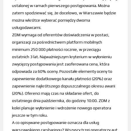
ustalonej w ramach pierwszego postępowania. Można
zatem spodziewać się, że docelowo, w Warszawie będzie
można wkrótce wybierać pomiędzy dwoma
usługodawcami.
ZDM wymaga od oferentów doświadczenia w postaci,
organizacji za pośrednictwem platform mobilnych
minimum 250 000 płatności rocznie, w przeciągu
ostatnich 3 lat. Najważniejszym kryterium w wyłonieniu
zwycięzcy postępowania jest zaoferowana cena, która
odpowiada za 60% oceny. Pozostałe elementy oceny to
zapewnienie dodatkowego kanału płatności (20%) oraz
zapewnienie najkrótszego dopuszczalnego okresu awarii
(20%). Oferenci mają czas na składanie ofert, do
ostatniego dnia października, do godziny 10:00. ZDM z
kolei planuje wyłonienie i wdrożenie nowego operatora
jeszcze w tym roku.
A co opisywane postępowanie oznacza dla usług
warszawskiego carsharingu? Wszyscy trzej operatorzy aut