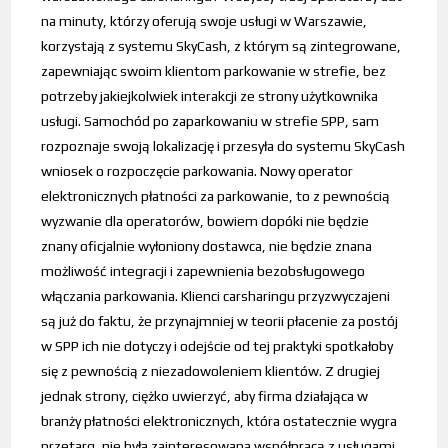
na minuty, którzy oferują swoje usługi w Warszawie,
korzystają z systemu SkyCash, z którym są zintegrowane,
zapewniając swoim klientom parkowanie w strefie, bez
potrzeby jakiejkolwiek interakcji ze strony użytkownika
usługi. Samochód po zaparkowaniu w strefie SPP, sam
rozpoznaje swoją lokalizację i przesyła do systemu SkyCash
wniosek o rozpoczęcie parkowania. Nowy operator
elektronicznych płatności za parkowanie, to z pewnością
wyzwanie dla operatorów, bowiem dopóki nie będzie
znany oficjalnie wyłoniony dostawca, nie będzie znana
możliwość integracji i zapewnienia bezobsługowego
włączania parkowania. Klienci carsharingu przyzwyczajeni
są już do faktu, że przynajmniej w teorii płacenie za postój
w SPP ich nie dotyczy i odejście od tej praktyki spotkałoby
się z pewnością z niezadowoleniem klientów. Z drugiej
jednak strony, ciężko uwierzyć, aby firma działająca w
branży płatności elektronicznych, która ostatecznie wygra
przetarg, nie była zainteresowana współpracą z usługami