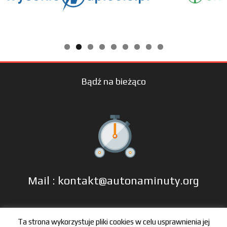
Bądź na bieżąco
Mail : kontakt@autonaminuty.org
tel: +48 606 666 993
Ta strona wykorzystuje pliki cookies w celu usprawnienia jej