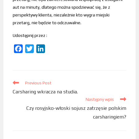
aut na minuty, dlatego można spodziewać się, że z
perspektywy klienta, niezależnie kto wygra miejski
przetarg, nie będzie to odczuwalne.
Udostępnij przez :
F
T
L
a
w
i
c
i
n
e
t
k
b
Previous Post
t
e
Carsharing wkracza na studia.
o
e
d
Następny wpis
o
r
I
Czy rosyjsko-włoski sojusz zatrzęsie polskim
k
n
carsharingiem?