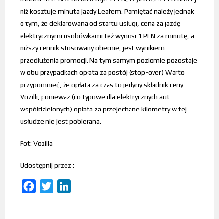
niż kosztuje minuta jazdy Leafem. Pamiętać należy jednak
o tym, że deklarowana od startu usługi, cena za jazdę
elektrycznymi osobówkami też wynosi 1 PLN za minutę, a
niższy cennik stosowany obecnie, jest wynikiem
przedłużenia promocji. Na tym samym poziomie pozostaje
w obu przypadkach opłata za postój (stop-over) Warto
przypomnieć, że opłata za czas to jedyny składnik ceny
Vozilli, poniewaz (co typowe dla elektrycznych aut
współdzielonych) opłata za przejechane kilometry w tej
usłudze nie jest pobierana.
Fot: Vozilla
Udostępnij przez :
F
T
L
a
w
i
c
i
n