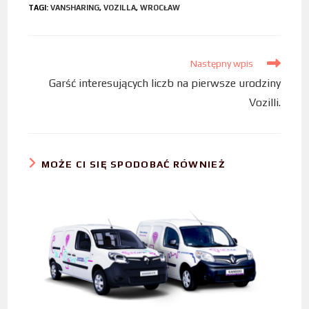
TAGI
:
VANSHARING
,
VOZILLA
,
WROCŁAW
e
t
k
b
t
e
o
e
d
Następny wpis
o
r
I
Garść interesujących liczb na pierwsze urodziny
k
n
Vozilli.
MOŻE CI SIĘ SPODOBAĆ RÓWNIEŻ