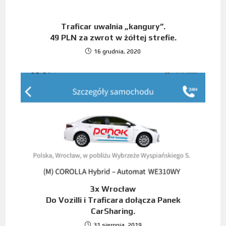
Traficar uwalnia „kangury”.
49 PLN za zwrot w żółtej strefie.
16 grudnia, 2020
3x Wrocław
Do Vozilli i Traficara dołącza Panek
CarSharing.
31 sierpnia, 2019