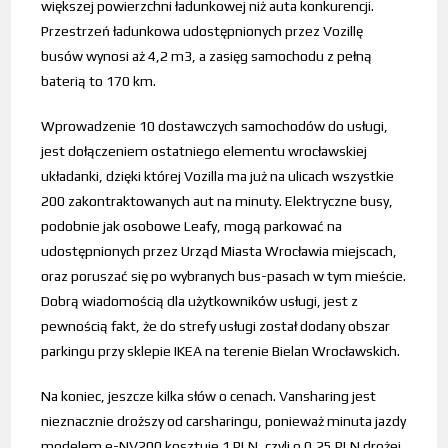
większej powierzchni ładunkowej niż auta konkurencji.
Przestrzeń ładunkowa udostępnionych przez Vozillę
busów wynosi aż 4,2 m3, a zasięg samochodu z pełną
baterią to 170 km.
Wprowadzenie 10 dostawczych samochodów do usługi,
jest dołączeniem ostatniego elementu wrocławskiej
układanki, dzięki której Vozilla ma już na ulicach wszystkie
200 zakontraktowanych aut na minuty. Elektryczne busy,
podobnie jak osobowe Leafy, mogą parkować na
udostępnionych przez Urząd Miasta Wrocławia miejscach,
oraz poruszać się po wybranych bus-pasach w tym mieście.
Dobrą wiadomością dla użytkowników usługi, jest z
pewnością fakt, że do strefy usługi został dodany obszar
parkingu przy sklepie IKEA na terenie Bielan Wrocławskich.
Na koniec, jeszcze kilka słów o cenach. Vansharing jest
nieznacznie droższy od carsharingu, ponieważ minuta jazdy
modelem e-NV200 kosztuje 1 PLN, czyli o 0,25 PLN drożej