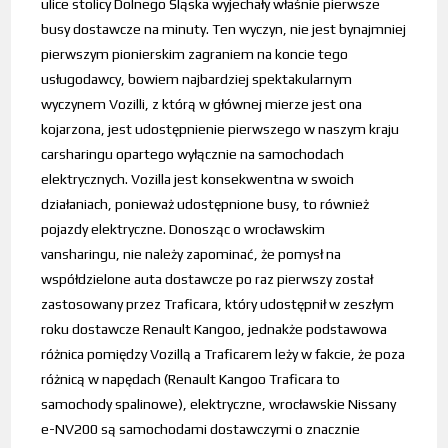
ulice stolicy Dolnego Śląska wyjechały właśnie pierwsze
busy dostawcze na minuty. Ten wyczyn, nie jest bynajmniej
pierwszym pionierskim zagraniem na koncie tego
usługodawcy, bowiem najbardziej spektakularnym
wyczynem Vozilli, z którą w głównej mierze jest ona
kojarzona, jest udostępnienie pierwszego w naszym kraju
carsharingu opartego wyłącznie na samochodach
elektrycznych. Vozilla jest konsekwentna w swoich
działaniach, ponieważ udostępnione busy, to również
pojazdy elektryczne. Donosząc o wrocławskim
vansharingu, nie należy zapominać, że pomysł na
współdzielone auta dostawcze po raz pierwszy został
zastosowany przez Traficara, który udostępnił w zeszłym
roku dostawcze Renault Kangoo, jednakże podstawowa
różnica pomiędzy Vozillą a Traficarem leży w fakcie, że poza
różnicą w napędach (Renault Kangoo Traficara to
samochody spalinowe), elektryczne, wrocławskie Nissany
e-NV200 są samochodami dostawczymi o znacznie