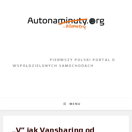
					PIERWSZY POLSKI PORTAL O 
WSPÓŁDZIELONYCH SAMOCHODACH				
MENU
„V” jak Vansharing od